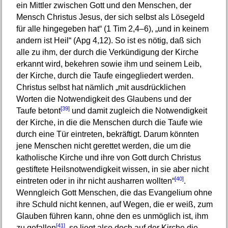
ein Mittler zwischen Gott und den Menschen, der
Mensch Christus Jesus, der sich selbst als Lösegeld
für alle hingegeben hat“ (1 Tim 2,4–6), „und in keinem
andern ist Heil“ (Apg 4,12). So ist es nötig, daß sich
alle zu ihm, der durch die Verkündigung der Kirche
erkannt wird, bekehren sowie ihm und seinem Leib,
der Kirche, durch die Taufe eingegliedert werden.
Christus selbst hat nämlich „mit ausdrücklichen
Worten die Notwendigkeit des Glaubens und der
[39]
Taufe betont
und damit zugleich die Notwendigkeit
der Kirche, in die die Menschen durch die Taufe wie
durch eine Tür eintreten, bekräftigt. Darum könnten
jene Menschen nicht gerettet werden, die um die
katholische Kirche und ihre von Gott durch Christus
gestiftete Heilsnotwendigkeit wissen, in sie aber nicht
[40]
eintreten oder in ihr nicht ausharren wollten“
.
Wenngleich Gott Menschen, die das Evangelium ohne
ihre Schuld nicht kennen, auf Wegen, die er weiß, zum
Glauben führen kann, ohne den es unmöglich ist, ihm
[41]