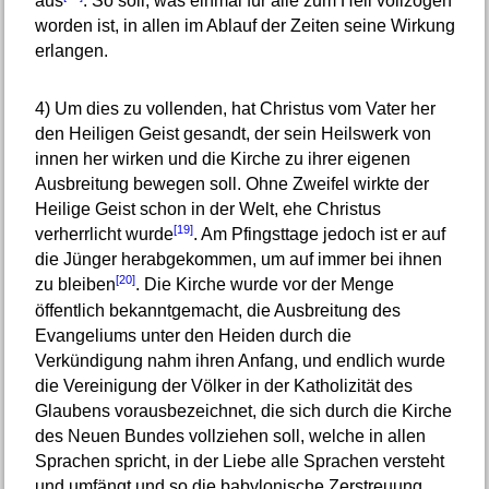
aus
. So soll, was einmal für alle zum Heil vollzogen
worden ist, in allen im Ablauf der Zeiten seine Wirkung
erlangen.
4)
Um dies zu vollenden, hat Christus vom Vater her
den Heiligen Geist gesandt, der sein Heilswerk von
innen her wirken und die Kirche zu ihrer eigenen
Ausbreitung bewegen soll. Ohne Zweifel wirkte der
Heilige Geist schon in der Welt, ehe Christus
[19]
verherrlicht wurde
. Am Pfingsttage jedoch ist er auf
die Jünger herabgekommen, um auf immer bei ihnen
[20]
zu bleiben
. Die Kirche wurde vor der Menge
öffentlich bekanntgemacht, die Ausbreitung des
Evangeliums unter den Heiden durch die
Verkündigung nahm ihren Anfang, und endlich wurde
die Vereinigung der Völker in der Katholizität des
Glaubens vorausbezeichnet, die sich durch die Kirche
des Neuen Bundes vollziehen soll, welche in allen
Sprachen spricht, in der Liebe alle Sprachen versteht
und umfängt und so die babylonische Zerstreuung