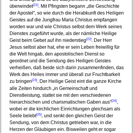
[21]
überwindet
. Mit Pfingsten begann „die Geschichte
der Apostel“, so wie durch die Herabkunft des Heiligen
Geistes auf die Jungfrau Maria Christus empfangen
worden war und wie Christus selbst dem Werk seines
Dienstes zugeführt wurde, als der nämliche Heilige
[22]
Geist beim Gebet auf ihn niederstieg
. Der Herr
Jesus selbst aber hat, ehe er sein Leben freiwillig für
die Welt hingab, den apostolischen Dienst so
geordnet und die Sendung des Heiligen Geistes
verheißen, daß beide sich darin zusammenfinden, das
Werk des Heiles immer und überall zur Fruchtbarkeit
[23]
zu bringen
. Der Heilige Geist eint die ganze Kirche
alle Zeiten hindurch „in Gemeinschaft und
Dienstleistung, stattet sie mit den verschiedenen
[24]
hierarchischen und charismatischen Gaben aus“
,
wobei er die kirchlichen Einrichtungen gleichsam als
[25]
Seele belebt
, und senkt den gleichen Geist der
Sendung, von dem Christus getrieben war, in die
Herzen der Gläubigen ein. Bisweilen geht er sogar