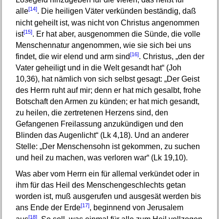
[14]
alle
. Die heiligen Väter verkünden beständig, daß
nicht geheilt ist, was nicht von Christus angenommen
[15]
ist
. Er hat aber, ausgenommen die Sünde, die volle
Menschennatur angenommen, wie sie sich bei uns
[16]
findet, die wir elend und arm sind
. Christus, „den der
Vater geheiligt und in die Welt gesandt hat“ (Joh
10,36), hat nämlich von sich selbst gesagt: „Der Geist
des Herrn ruht auf mir; denn er hat mich gesalbt, frohe
Botschaft den Armen zu künden; er hat mich gesandt,
zu heilen, die zertretenen Herzens sind, den
Gefangenen Freilassung anzukündigen und den
Blinden das Augenlicht“ (Lk 4,18). Und an anderer
Stelle: „Der Menschensohn ist gekommen, zu suchen
und heil zu machen, was verloren war“ (Lk 19,10).
Was aber vom Herrn ein für allemal verkündet oder in
ihm für das Heil des Menschengeschlechts getan
worden ist, muß ausgerufen und ausgesät werden bis
[17]
ans Ende der Erde
, beginnend von Jerusalem
[18]