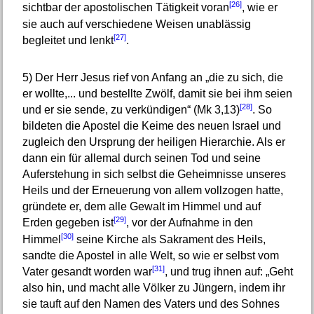
[26]
sichtbar der apostolischen Tätigkeit voran
, wie er
sie auch auf verschiedene Weisen unablässig
[27]
begleitet und lenkt
.
5)
Der Herr Jesus rief von Anfang an „die zu sich, die
er wollte,... und bestellte Zwölf, damit sie bei ihm seien
[28]
und er sie sende, zu verkündigen“ (Mk 3,13)
. So
bildeten die Apostel die Keime des neuen Israel und
zugleich den Ursprung der heiligen Hierarchie. Als er
dann ein für allemal durch seinen Tod und seine
Auferstehung in sich selbst die Geheimnisse unseres
Heils und der Erneuerung von allem vollzogen hatte,
gründete er, dem alle Gewalt im Himmel und auf
[29]
Erden gegeben ist
, vor der Aufnahme in den
[30]
Himmel
seine Kirche als Sakrament des Heils,
sandte die Apostel in alle Welt, so wie er selbst vom
[31]
Vater gesandt worden war
, und trug ihnen auf: „Geht
also hin, und macht alle Völker zu Jüngern, indem ihr
sie tauft auf den Namen des Vaters und des Sohnes