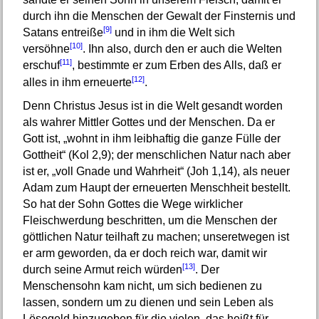
durch ihn die Menschen der Gewalt der Finsternis und
[9]
Satans entreiße
und in ihm die Welt sich
[10]
versöhne
. Ihn also, durch den er auch die Welten
[11]
erschuf
, bestimmte er zum Erben des Alls, daß er
[12]
alles in ihm erneuerte
.
Denn Christus Jesus ist in die Welt gesandt worden
als wahrer Mittler Gottes und der Menschen. Da er
Gott ist, „wohnt in ihm leibhaftig die ganze Fülle der
Gottheit“ (Kol 2,9); der menschlichen Natur nach aber
ist er, „voll Gnade und Wahrheit“ (Joh 1,14), als neuer
Adam zum Haupt der erneuerten Menschheit bestellt.
So hat der Sohn Gottes die Wege wirklicher
Fleischwerdung beschritten, um die Menschen der
göttlichen Natur teilhaft zu machen; unseretwegen ist
er arm geworden, da er doch reich war, damit wir
[13]
durch seine Armut reich würden
. Der
Menschensohn kam nicht, um sich bedienen zu
lassen, sondern um zu dienen und sein Leben als
Lösegeld hinzugeben für die vielen, das heißt für