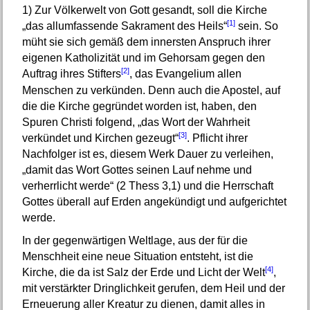
1)
Zur Völkerwelt von Gott gesandt, soll die Kirche
[1]
„das allumfassende Sakrament des Heils“
sein. So
müht sie sich gemäß dem innersten Anspruch ihrer
eigenen Katholizität und im Gehorsam gegen den
[2]
Auftrag ihres Stifters
, das Evangelium allen
Menschen zu verkünden. Denn auch die Apostel, auf
die die Kirche gegründet worden ist, haben, den
Spuren Christi folgend, „das Wort der Wahrheit
[3]
verkündet und Kirchen gezeugt“
. Pflicht ihrer
Nachfolger ist es, diesem Werk Dauer zu verleihen,
„damit das Wort Gottes seinen Lauf nehme und
verherrlicht werde“ (2 Thess 3,1) und die Herrschaft
Gottes überall auf Erden angekündigt und aufgerichtet
werde.
In der gegenwärtigen Weltlage, aus der für die
Menschheit eine neue Situation entsteht, ist die
[4]
Kirche, die da ist Salz der Erde und Licht der Welt
,
mit verstärkter Dringlichkeit gerufen, dem Heil und der
Erneuerung aller Kreatur zu dienen, damit alles in