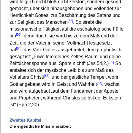
wird folglich nicht bloß nicht zerstört, sondern gesund
gemacht, über sich hinausgehoben und vollendet zur
Herrlichkeit Gottes, zur Beschämung des Satans und
[52]
zur Seligkeit des Menschen
. So strebt die
missionarische Tätigkeit auf die eschatologische Fülle
[53]
hin
, denn durch sie wird bis zu dem Maß und der
Zeit, die der Vater in seiner Vollmacht festgesetzt
[54]
hat
, das Volk Gottes ausgebreitet, dem prophetisch
gesagt ist: „Erweitere deines Zeltes Raum, und deine
[55]
Zelttücher spanne aus! Spare nicht!“ (Jes 54,2.)
So
entfaltet sich der mystische Leib bis zum Maß des
[56]
Vollalters Christi
, und der geistliche Tempel, worin
[57]
Gott angebetet wird in Geist und Wahrheit
, wächst
und wird aufgebaut „auf dem Fundament der Apostel
und Propheten, während Christus selbst der Eckstein
ist“ (Eph 2,20).
Zweites Kapitel
Die eigentliche Missionsarbeit