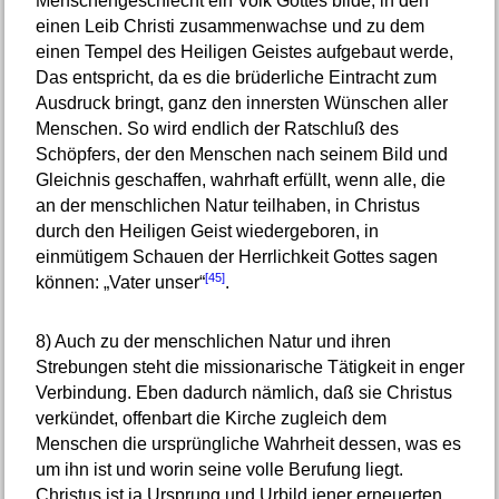
Menschengeschlecht ein Volk Gottes bilde, in den
einen Leib Christi zusammenwachse und zu dem
einen Tempel des Heiligen Geistes aufgebaut werde,
Das entspricht, da es die brüderliche Eintracht zum
Ausdruck bringt, ganz den innersten Wünschen aller
Menschen. So wird endlich der Ratschluß des
Schöpfers, der den Menschen nach seinem Bild und
Gleichnis geschaffen, wahrhaft erfüllt, wenn alle, die
an der menschlichen Natur teilhaben, in Christus
durch den Heiligen Geist wiedergeboren, in
einmütigem Schauen der Herrlichkeit Gottes sagen
[45]
können: „Vater unser“
.
8)
Auch zu der menschlichen Natur und ihren
Strebungen steht die missionarische Tätigkeit in enger
Verbindung. Eben dadurch nämlich, daß sie Christus
verkündet, offenbart die Kirche zugleich dem
Menschen die ursprüngliche Wahrheit dessen, was es
um ihn ist und worin seine volle Berufung liegt.
Christus ist ja Ursprung und Urbild jener erneuerten,