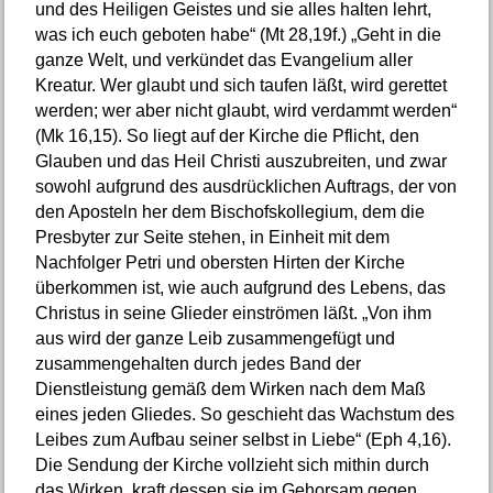
und des Heiligen Geistes und sie alles halten lehrt,
was ich euch geboten habe“ (Mt 28,19f.) „Geht in die
ganze Welt, und verkündet das Evangelium aller
Kreatur. Wer glaubt und sich taufen läßt, wird gerettet
werden; wer aber nicht glaubt, wird verdammt werden“
(Mk 16,15). So liegt auf der Kirche die Pflicht, den
Glauben und das Heil Christi auszubreiten, und zwar
sowohl aufgrund des ausdrücklichen Auftrags, der von
den Aposteln her dem Bischofskollegium, dem die
Presbyter zur Seite stehen, in Einheit mit dem
Nachfolger Petri und obersten Hirten der Kirche
überkommen ist, wie auch aufgrund des Lebens, das
Christus in seine Glieder einströmen läßt. „Von ihm
aus wird der ganze Leib zusammengefügt und
zusammengehalten durch jedes Band der
Dienstleistung gemäß dem Wirken nach dem Maß
eines jeden Gliedes. So geschieht das Wachstum des
Leibes zum Aufbau seiner selbst in Liebe“ (Eph 4,16).
Die Sendung der Kirche vollzieht sich mithin durch
das Wirken, kraft dessen sie im Gehorsam gegen