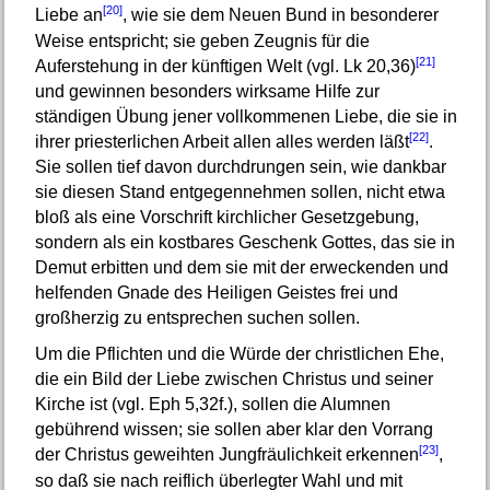
[20]
Liebe an
, wie sie dem Neuen Bund in besonderer
Weise entspricht; sie geben Zeugnis für die
[21]
Auferstehung in der künftigen Welt (vgl. Lk 20,36)
und gewinnen besonders wirksame Hilfe zur
ständigen Übung jener vollkommenen Liebe, die sie in
[22]
ihrer priesterlichen Arbeit allen alles werden läßt
.
Sie sollen tief davon durchdrungen sein, wie dankbar
sie diesen Stand entgegennehmen sollen, nicht etwa
bloß als eine Vorschrift kirchlicher Gesetzgebung,
sondern als ein kostbares Geschenk Gottes, das sie in
Demut erbitten und dem sie mit der erweckenden und
helfenden Gnade des Heiligen Geistes frei und
großherzig zu entsprechen suchen sollen.
Um die Pflichten und die Würde der christlichen Ehe,
die ein Bild der Liebe zwischen Christus und seiner
Kirche ist (vgl. Eph 5,32f.), sollen die Alumnen
gebührend wissen; sie sollen aber klar den Vorrang
[23]
der Christus geweihten Jungfräulichkeit erkennen
,
so daß sie nach reiflich überlegter Wahl und mit