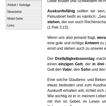
Liebe Brüder und Schwestern im H
Artikel / Vorträge
Auskunftsfähig
 sollten wir sei
Newsletter
Petrusbrief heißt es nämlich: „Seid
Mobil-Seite
stehen
, der von euch Rechenschaft
Links
(1 Petr 3,15).
Wenn uns also jemand fragt, 
wora
eine gute und richtige 
Antwort
 zu
ernst und stehen auch zu unserer
Der 
Dreifaltigkeitssonntag
 macht
einen 
einzigen Gott
, der 
in drei
Gott den 
Vater
, den 
Sohn
 und den
Eine solche Glaubens- und Bekenntn
etwas bedeuten und zum Ausdruck
Auskunft erhalten will, richtet sich
Wie wichtig ist er in meinem Lebe
mit ihm im Gebet, im Lesen un