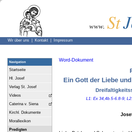
St
J
www.
Wir über uns |
Kontakt |
Impressum
Word-Dokument
Navigation
Startseite
Hl. Josef
Ein Gott der Liebe un
Verlag St. Josef
Dreifaltigkeit
Videos
L1: Ex 34,4b.5-6.8-9; L2
Caterina v. Siena
Kirchl. Dokumente
Jose
Morallexikon
Predigten