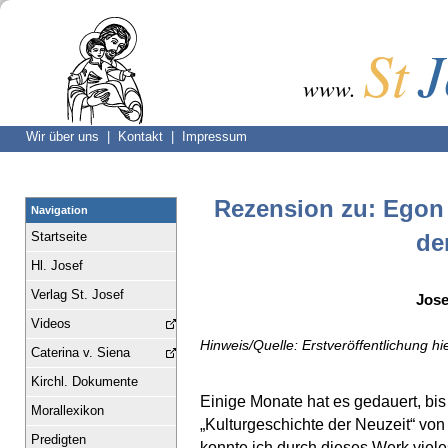
St
J
www.
Wir über uns |
Kontakt |
Impressum
Rezension zu: Egon 
Navigation
Startseite
de
Hl. Josef
Verlag St. Josef
Jose
Videos
Hinweis/Quelle: Erstveröffentlichung hie
Caterina v. Siena
Kirchl. Dokumente
Einige Monate hat es gedauert, bis
Morallexikon
„Kulturgeschichte der Neuzeit“ von
Predigten
konnte ich durch dieses Werk viele