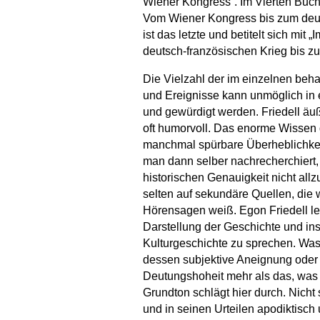
Wiener Kongress“. Im Vierten Buch
Vom Wiener Kongress bis zum deut
ist das letzte und betitelt sich mi
deutsch-französischen Krieg bis zum
Die Vielzahl der im einzelnen be
und Ereignisse kann unmöglich in 
und gewürdigt werden. Friedell äuße
oft humorvoll. Das enorme Wissen d
manchmal spürbare Überheblichkeit
man dann selber nachrecherchiert, w
historischen Genauigkeit nicht allzu 
selten auf sekundäre Quellen, di
Hörensagen weiß. Egon Friedell leh
Darstellung der Geschichte und in
Kulturgeschichte zu sprechen. Was 
dessen subjektive Aneignung oder N
Deutungshoheit mehr als das, was w
Grundton schlägt hier durch. Nicht 
und in seinen Urteilen apodiktisch 