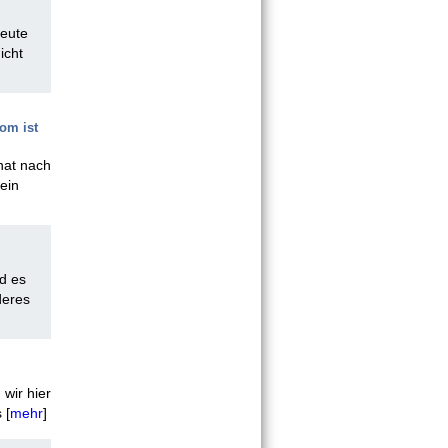
heute
icht
om ist
hat nach
ein
d es
deres
 wir hier
 [
mehr
]