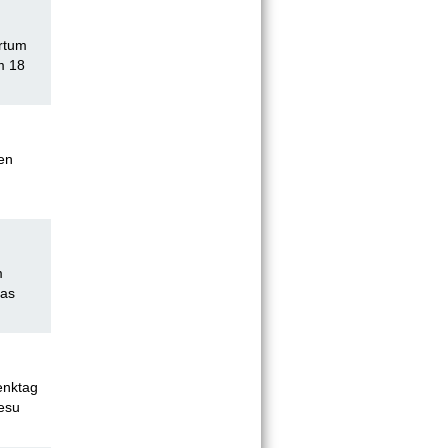
ertum
m 18
en
m
das
enktag
Jesu