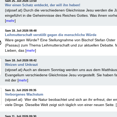
Sam 25. Juli 2026 13:50
Wer einen Schatz entdeckt, der will ihn heben!
(stjosef.at) Durch die verschiedenen Gleichnisse Jesu werden die 
eingeführt in die Geheimnisse des Reiches Gottes. Was ihnen vorh
[
mehr
]
Sam 18. Juli 2026 08:48
Leihmutterschaft verstößt gegen die menschliche Würde
Ware gegen Würde? Eine Stellungnahme von Bischof Stefan Oster
(Passau) zum Thema Leihmutterschaft und zur aktuellen Debatte. 
Lieben, das [
mehr
]
Sam 18. Juli 2026 08:42
Weizen und Unkraut
(stjosef.at) Auch an diesem Sonntag werden uns aus dem Matthäus
Evangelium verschiedene Gleichnisse Jesu vorgestellt. Sie haben fa
mit der [
mehr
]
Sam 11. Juli 2026 09:35
Verborgenes Wachstum
(stjosef.at) Wer die Natur beobachtet und sich an ihr erfreut, der e
viele Dinge. Dieselbe Welt zeigt sich täglich von einer neuen Seite. [
Sam 11. Juli 2026 09:30