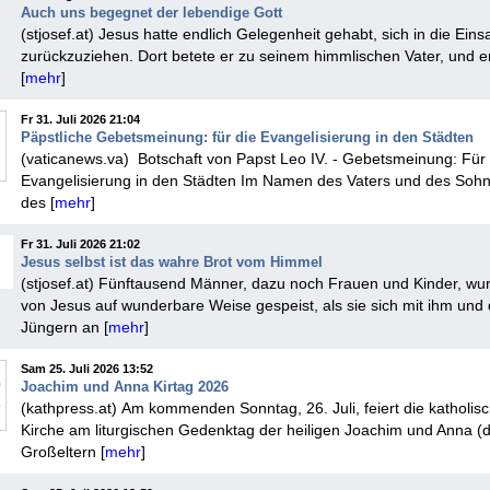
Auch uns begegnet der lebendige Gott
(stjosef.at) Jesus hatte endlich Gelegenheit gehabt, sich in die Eins
zurückzuziehen. Dort betete er zu seinem himmlischen Vater, und e
[
mehr
]
Fr 31. Juli 2026 21:04
Päpstliche Gebetsmeinung: für die Evangelisierung in den Städten
(vaticanews.va) Botschaft von Papst Leo IV. - Gebetsmeinung: Für 
Evangelisierung in den Städten Im Namen des Vaters und des Soh
des [
mehr
]
Fr 31. Juli 2026 21:02
Jesus selbst ist das wahre Brot vom Himmel
(stjosef.at) Fünftausend Männer, dazu noch Frauen und Kinder, wu
von Jesus auf wunderbare Weise gespeist, als sie sich mit ihm und
Jüngern an [
mehr
]
Sam 25. Juli 2026 13:52
Joachim und Anna Kirtag 2026
(kathpress.at) Am kommenden Sonntag, 26. Juli, feiert die katholis
Kirche am liturgischen Gedenktag der heiligen Joachim und Anna (
Großeltern [
mehr
]