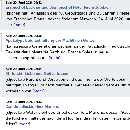
Sam 20. Juni 2026 09:41
Erzbischof Lackner und Weihbischof Hofer feiern Jubiläen
(kirchen.net) Anlässlich des 70. Geburtstags und 35 Jahren Priest
von Erzbischof Franz Lackner findet am Mittwoch, 24. Juni 2026, u
Uhr [
mehr
]
Sam 20. Juni 2026 09:36
Apokalyptik als Enthüllung der Machttaten Gottes
(kathpress.at) Generationenwechsel an der Katholisch-Theologisch
Fakultät der Universität Salzburg: Franca Spies ist neue
Universitätsprofessorin [
mehr
]
Sam 20. Juni 2026 08:54
Ehrfurcht, Liebe und Gottvertrauen
(stjosef.at) Furcht und Vertrauen sind das Thema der Worte Jesu i
heutigen Evangelium nach Matthäus. Genauer gesagt geht es um 
Verhältnis von [
mehr
]
Sam 13. Juni 2026 07:33
Das Unbefleckte Herz Mariens
(stjosef.at) Wofür steht das Unbefleckte Herz Mariens, dessen Ged
die Kirche unmittelbar nach dem Hochfest des Heiligsten Herzens 
feiert? [
mehr
]