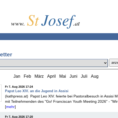
St
Josef
www.
.at
etter
anz
Jan
Feb
März
April
Mai
Juni
Juli
Aug
Fr 7. Aug 2026 17:24
Papst Leo XIV. an die Jugend in Assisi
(kathpress.at) Papst Leo XIV. feierte bei Pastoralbesuch in Assisi 
mit Teilnehmenden des "Go! Franciscan Youth Meeting 2026" - "Wir
[
mehr
]
Fr 7. Aug 2026 17:20