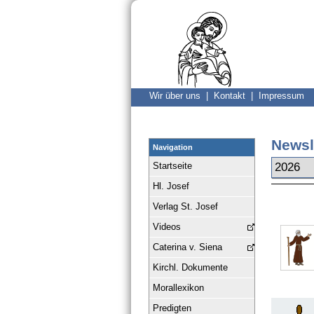
Wir über uns |
Kontakt |
Impressum
Newsl
Navigation
Startseite
Hl. Josef
Verlag St. Josef
Videos
Caterina v. Siena
Kirchl. Dokumente
Morallexikon
Predigten