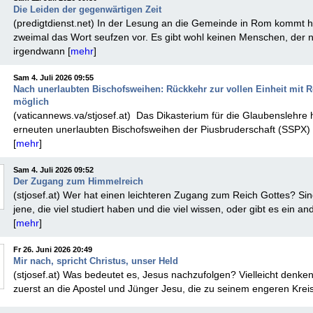
Die Leiden der gegenwärtigen Zeit
(predigtdienst.net) In der Lesung an die Gemeinde in Rom kommt 
zweimal das Wort seufzen vor. Es gibt wohl keinen Menschen, der n
irgendwann [
mehr
]
Sam 4. Juli 2026 09:55
Nach unerlaubten Bischofsweihen: Rückkehr zur vollen Einheit mit R
möglich
(vaticannews.va/stjosef.at) Das Dikasterium für die Glaubenslehre 
erneuten unerlaubten Bischofsweihen der Piusbruderschaft (SSPX) 
[
mehr
]
Sam 4. Juli 2026 09:52
Der Zugang zum Himmelreich
(stjosef.at) Wer hat einen leichteren Zugang zum Reich Gottes? Sin
jene, die viel studiert haben und die viel wissen, oder gibt es ein an
[
mehr
]
Fr 26. Juni 2026 20:49
Mir nach, spricht Christus, unser Held
(stjosef.at) Was bedeutet es, Jesus nachzufolgen? Vielleicht denken
zuerst an die Apostel und Jünger Jesu, die zu seinem engeren Kreis