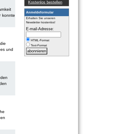
Kostenlos bestellen
amkeit
Anmeldeformular
r konnte
Erhalten Sie unseren
Newsletter kostenlos!
E-mail-Adresse:
HTML-Format
die
Text-Format
nes und
rden
 den
che
den