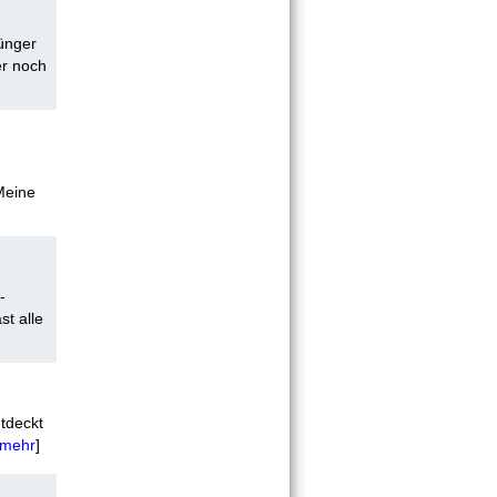
Jünger
er noch
Meine
-
st alle
ntdeckt
mehr
]