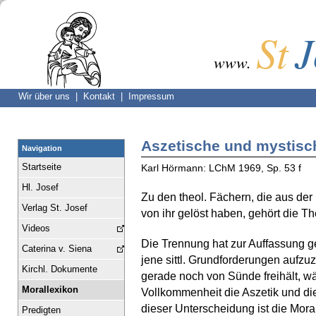
St
J
www.
Wir über uns |
Kontakt |
Impressum
Aszetische und mystisc
Navigation
Startseite
Karl Hörmann: LChM 1969, Sp. 53 f
Hl. Josef
Zu den theol. Fächern, die aus de
Verlag St. Josef
von ihr gelöst haben, gehört die Th
Videos
Die Trennung hat zur Auffassung ge
Caterina v. Siena
jene sittl. Grundforderungen aufz
Kirchl. Dokumente
gerade noch von Sünde freihält, 
Morallexikon
Vollkommenheit die Aszetik und die
dieser Unterscheidung ist die Moral
Predigten