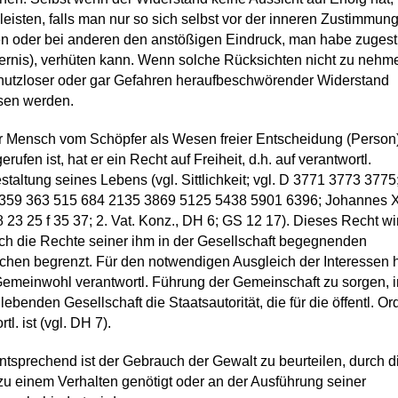
leisten, falls man nur so sich selbst vor der inneren Zustimmun
n oder bei anderen den anstößigen Eindruck, man habe zuges
gernis), verhüten kann. Wenn solche Rücksichten nicht zu nehm
 nutzloser oder gar Gefahren heraufbeschwörender Widerstand
sen werden.
er Mensch vom Schöpfer als Wesen freier Entscheidung (Person)
rufen ist, hat er ein Recht auf Freiheit, d.h. auf verantwortl.
staltung seines Lebens (vgl. Sittlichkeit; vgl. D 3771 3773 3775
 359 363 515 684 2135 3869 5125 5438 5901 6396; Johannes XX
 23 25 f 35 37; 2. Vat. Konz., DH 6; GS 12 17). Dieses Recht wi
ch die Rechte seiner ihm in der Gesellschaft begegnenden
hen begrenzt. Für den notwendigen Ausgleich der Interessen h
Gemeinwohl verantwortl. Führung der Gemeinschaft zu sorgen, i
 lebenden Gesellschaft die Staatsautorität, die für die öffentl. O
tl. ist (vgl. DH 7).
tsprechend ist der Gebrauch der Gewalt zu beurteilen, durch d
u einem Verhalten genötigt oder an der Ausführung seiner