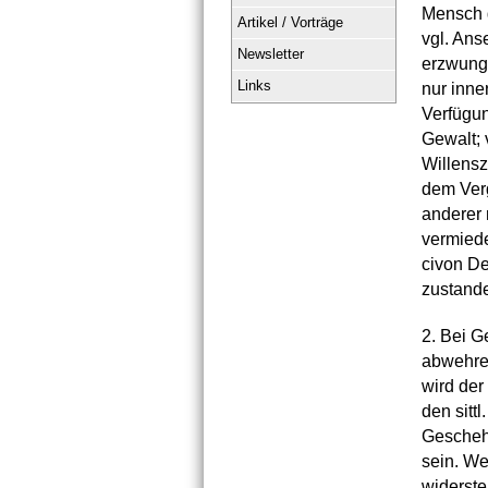
Mensch g
Artikel / Vorträge
vgl. Ans
Newsletter
erzwunge
Links
nur inne
Verfügun
Gewalt; 
Willensz
dem Verg
anderer 
vermiede
civon De
zustande
2. Bei G
abwehren
wird der
den sitt
Geschehe
sein. W
widerste