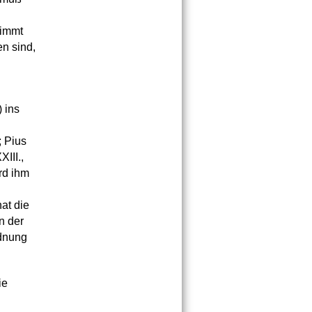
g
timmt
en sind,
 ins
; Pius
III.,
rd ihm
at die
n der
rdnung
ie