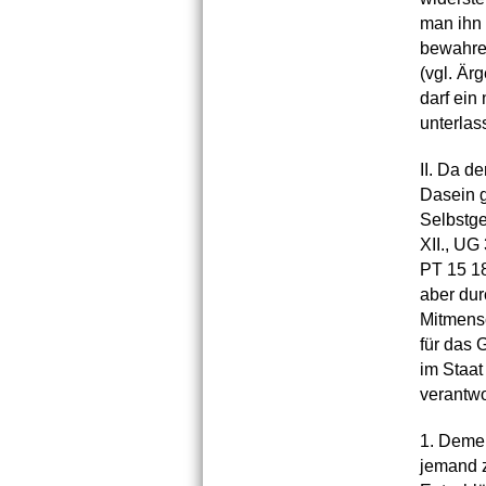
man ihn 
bewahre
(vgl. Är
darf ein
unterlas
II. Da d
Dasein ge
Selbstge
XII., UG
PT 15 18
aber dur
Mitmensc
für das 
im Staat
verantwor
1. Demen
jemand z