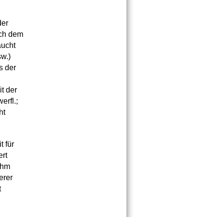
der
uch dem
aucht
w.)
s der
t der
erfl.;
ht
 für
ert
ihm
erer
t