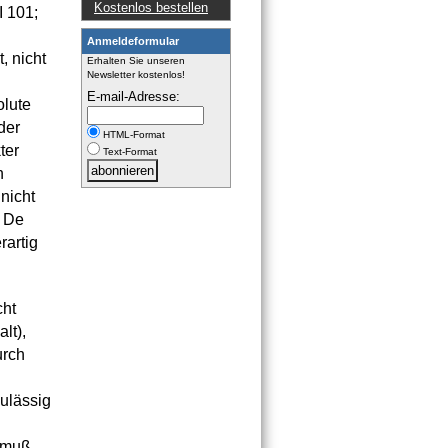
Kostenlos bestellen
I 101;
Anmeldeformular
, nicht
Erhalten Sie unseren
Newsletter kostenlos!
E-mail-Adresse:
olute
der
HTML-Format
ter
Text-Format
n
nicht
, De
rartig
cht
lt),
urch
zulässig
, muß