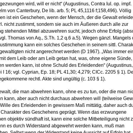
ezwungen wird, will er nicht“ (Augustinus, Contra Iul. op. impf. 
elm von Canterbury, De lib. arb. 5; PL 45,1116 f;158,496). Völlig
n ist ein Geschehen, wenn der Mensch, der die Gewalt erleidet
rl. nicht zustimmt, sondern sie auch im Äußeren durch alle zur
g stehenden Mittel abzuwehren sucht, jedoch ohne Erfolg (abs
vgl. Thomas von Aq., S.Th. 1,2 q.6 a.5). Wegen gänzl. Mangels 
ustimmung kann ein solches Geschehen in seinem sittl. Charak
ewaltigten nicht angerechnet werden (D 1967). „Was immer ei
mit dem Leib oder am Leib getan hat, was, ohne eigene Sünde, 
n werden kann, ist ohne Schuld des Erleidenden“ (Augustinus
i I 16; vgl. Cyprian, Ep. 18; PL 41,30; 4,279; CICc. 2205 § 1). De
gekommene rechtl. Akte sind ungültig (c. 103 § 1).
ewalt, die man abwehren kann, ohne es zu tun, oder die man ni
 kann, aber auch nicht durchaus abwehren will (teilweise Gewa
 Wille des Erleidenden in gewissem Maß mittätig, daher auch d
l. Charakter des Geschehens geprägt. Wenn das erzwungene
n objektiv sündhaft ist, kann eine solche Mitbeteiligung nicht 
enn es durch Widerstand abgewehrt werden kann, muß man
hen. Selbst wenn der Widerstand keine Aussicht auf Erfolg hat