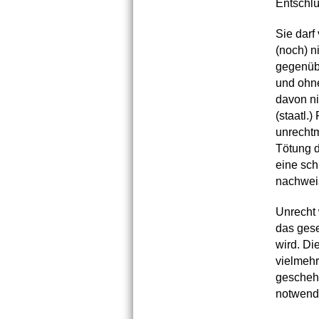
Entschlü
Sie darf
(noch) n
gegenübe
und ohn
davon ni
(staatl.
unrechtm
Tötung d
eine sch
nachwei
Unrecht 
das gese
wird. Di
vielmeh
gescheh
notwend