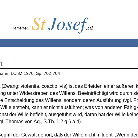
St
Josef
www.
.at
t
mann: LChM 1976, Sp. 702-704
 (Zwang; violentia, coactio, vis) ist das Erleiden einer äußeren k
ng unter Widerstreben des Willens. Beeinträchtigt wird durch si
re Entscheidung des Willens, sondern deren Ausführung (vgl. Fre
Wille erstrebt, kann er nicht ausführen; was von anderen Fähigk
nst der Wille befiehlt, ausgeführt wird, daran hat der Wille kein
vgl. Thomas von Aq., S.Th. 1,2 q.6 a.4).
egriff der Gewalt gehört, daß der Wille nicht mitgeht. „Wenn der