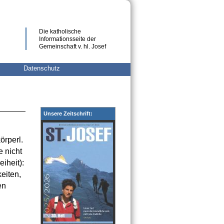
Die katholische
Informationsseite der
Gemeinschaft v. hl. Josef
Datenschutz
Unsere Zeitschrift:
örperl.
e nicht
iheit):
eiten,
en