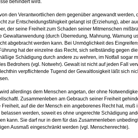
sse behindert wird.
 von den Verantwortlichen dem gegenüber angewandt werden, 
icht zur Entscheidungsfähigkeit gelangt ist (Erziehung), aber a
r, der seine Freiheit zum Schaden seiner Mitmenschen mißbr
e Gewaltanwendung (durch Überredung, Mahnung, Warnung us
cht abgebracht werden kann. Bei Unmöglichkeit des Eingreifen
) Führung hat der einzelne das Recht, sich selbständig gegen die
äßige Schädigung durch andere zu wehren, im Notfall sogar mi
es Bedrohers (vgl. Notwehr). Gewalt ist nicht auf jeden Fall verw
lechthin verpflichtende Tugend der Gewaltlosigkeit läßt sich nic
sen.
wird allerdings dem Menschen angetan, der ohne Notwendigkeit
llschaftl. Zusammenleben am Gebrauch seiner Freiheit gehind
e Freiheit, auf die der Mensch ein angeborenes Recht hat, muß 
r belassen werden, soweit es ohne ungerechte Schädigung and
en kann. Sie darf nur in dem für das Zusammenleben unbeding
igen Ausmaß eingeschränkt werden (vgl. Menschenrechte).