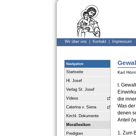
Wir über uns |
Kontakt |
Impressum
Gewal
Navigation
Startseite
Karl Hör
Hl. Josef
I. Gewalt
Verlag St. Josef
Einwirku
Videos
die inne
Was der 
Caterina v. Siena
denen so
Kirchl. Dokumente
Anteil (
Morallexikon
1. Zum B
Predigten