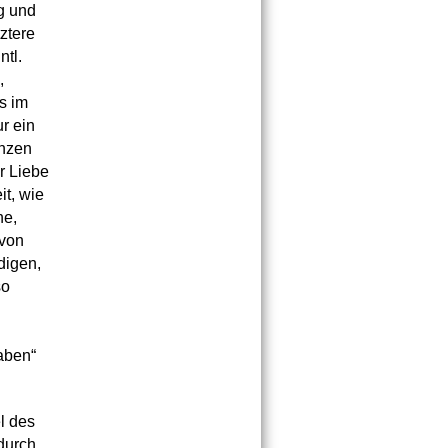
g und
tztere
ntl.
,
s im
r ein
anzen
r Liebe
it, wie
ne,
 von
digen,
so
aben“
l des
 durch