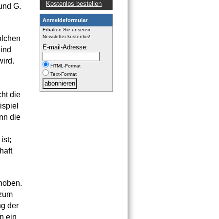
Kostenlos bestellen
und G.
Anmeldeformular
Erhalten Sie unseren
Newsletter kostenlos!
olchen
E-mail-Adresse:
Kind
wird.
HTML-Format
Text-Format
ht die
ispiel
nn die
ist;
haft
ehoben.
 zum
ng der
n ein