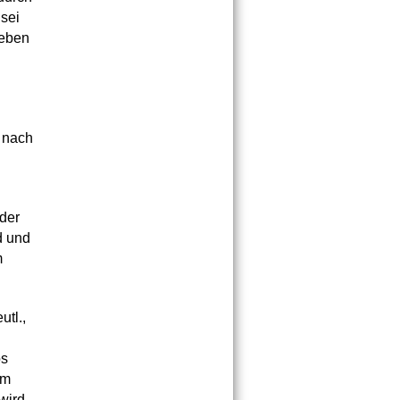
 sei
geben
r nach
 der
d und
m
utl.,
os
am
wird