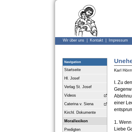
Wir über uns |
Kontakt |
Impressum
Unehe
Navigation
Startseite
Karl Hör
Hl. Josef
I. Zu de
Verlag St. Josef
Gegenwar
Videos
Ablehnun
einer Le
Caterina v. Siena
entsprun
Kirchl. Dokumente
Morallexikon
1. Wenn 
Liebe Go
Predigten