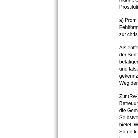
Prostitut
a) Promi
Fehlform
zur chris
Als entf
der Sünd
betätige
und fals
gekennze
Weg der 
Zur (Re-
Betreuu
die Geme
Selbstve
bietet. 
Sorge fü