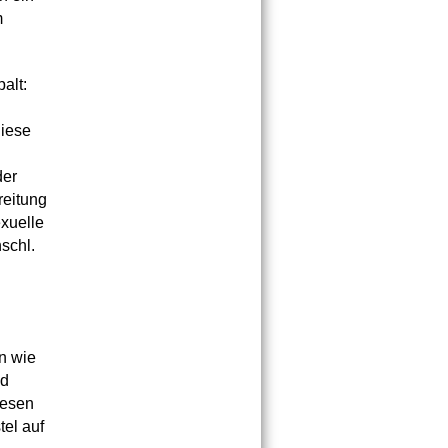
m
alt:
diese
der
reitung
exuelle
schl.
en wie
nd
iesen
tel auf