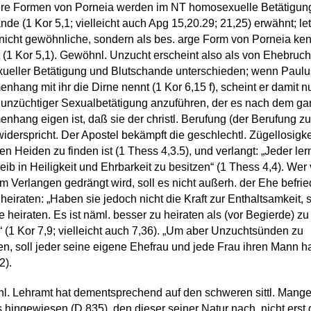
re Formen von Porneia werden im NT homosexuelle Betätigun
nde (1 Kor 5,1; vielleicht auch Apg 15,20.29; 21,25) erwähnt; le
 nicht gewöhnliche, sondern als bes. arge Form von Porneia ken
(1 Kor 5,1). Gewöhnl. Unzucht erscheint also als von Ehebruch
ueller Betätigung und Blutschande unterschieden; wenn Paulu
hang mit ihr die Dirne nennt (1 Kor 6,15 f), scheint er damit nu
 unzüchtiger Sexualbetätigung anzuführen, der es nach dem g
hang eigen ist, daß sie der christl. Berufung (der Berufung zu
 widerspricht. Der Apostel bekämpft die geschlechtl. Zügellosigke
den Heiden zu finden ist (1 Thess 4,3.5), und verlangt: „Jeder ler
eib in Heiligkeit und Ehrbarkeit zu besitzen“ (1 Thess 4,4). Wer
m Verlangen gedrängt wird, soll es nicht außerh. der Ehe befrie
heiraten: „Haben sie jedoch nicht die Kraft zur Enthaltsamkeit, 
ie heiraten. Es ist näml. besser zu heiraten als (vor Begierde) zu
 (1 Kor 7,9; vielleicht auch 7,36). „Um aber Unzuchtsünden zu
n, soll jeder seine eigene Ehefrau und jede Frau ihren Mann h
2).
hl. Lehramt hat dementsprechend auf den schweren sittl. Mange
 hingewiesen (D 835), den dieser seiner Natur nach, nicht erst