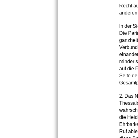
Recht au
anderen 
In der S
Die Part
ganzheit
Verbunde
einander
minder s
auf die 
Seite de
Gesamtpe
2. Das N
Thessalo
wahrsche
die Heid
Ehrbarke
Ruf able