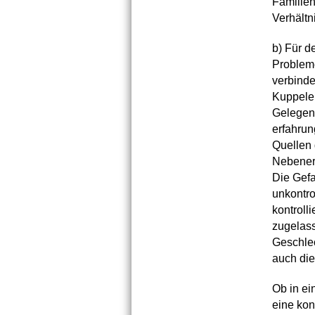
Familien
Verhältn
b) Für d
Probleme
verbinde
Kuppelei
Gelegenh
erfahrun
Quellen 
Nebeners
Die Gefa
unkontro
kontrolli
zugelass
Geschlec
auch di
Ob in ei
eine kon