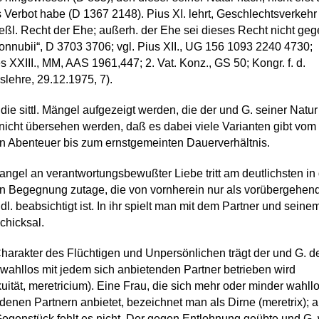
s Verbot habe (D 1367 2148). Pius XI. lehrt, Geschlechtsverkehr
eßl. Recht der Ehe; außerh. der Ehe sei dieses Recht nicht ge
connubii“, D 3703 3706; vgl. Pius XII., UG 156 1093 2240 4730;
 XXIII., MM, AAS 1961,447; 2. Vat. Konz., GS 50; Kongr. f. d.
lehre, 29.12.1975, 7).
 die sittl. Mängel aufgezeigt werden, die der und G. seiner Natu
l nicht übersehen werden, daß es dabei viele Varianten gibt vom
en Abenteuer bis zum ernstgemeinten Dauerverhältnis.
angel an verantwortungsbewußter Liebe tritt am deutlichsten in
n Begegnung zutage, die von vornherein nur als vorübergehen
dl. beabsichtigt ist. In ihr spielt man mit dem Partner und seine
chicksal.
harakter des Flüchtigen und Unpersönlichen trägt der und G. de
wahllos mit jedem sich anbietenden Partner betrieben wird
uität, meretricium). Eine Frau, die sich mehr oder minder wahll
denen Partnern anbietet, bezeichnet man als Dirne (meretrix); 
egenstück fehlt es nicht. Der gegen Entlohnung geübte und G. 