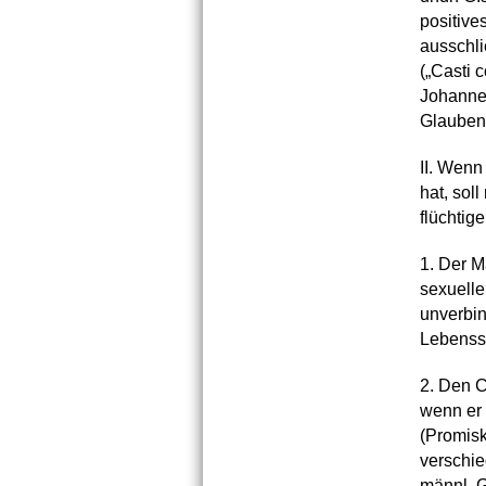
positive
ausschli
(„Casti 
Johannes
Glaubens
II. Wenn
hat, sol
flüchtig
1. Der M
sexuelle
unverbin
Lebenss
2. Den C
wenn er 
(Promisk
verschie
männl. G