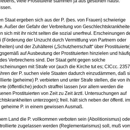
lebens, viele Prostituierte stammen ja aus gestörten häusl.
issen.
en Staat ergeben sich aus der P. (bes. von Frauen) schwierige
. Außer der Gefahr der Verbreitung von Geschlechtskrankheit
n sich mit ihr nicht selten die sozial unerfreul. Erscheinungen d
 (Förderung der Unzucht durch Vermittlung von Partnern oder
eiten) und der Zuhälterei („Schutzherrschaft“ über Prostituierte)
gsgemäß auf Ausbeutung der Prostituierten hinzielen und häufi
des Verbrechens sind. Der Staat geht gegen solche
cheinungen mit Strafe vor (auch die Kirche tut es; CICcc. 2357
hren der P. suchen viele Staaten dadurch einzudämmen, daß si
llierte (geheime) P. verbieten und unter Strafe stellen, die von i
erte (öffentliche) jedoch straffrei lassen (vor allem werden die
enen Prostituierten von Zeit zu Zeit ärztl. Untersuchungen auf
htskrankheiten unterzogen); freil. hält sich neben der öffentl. i
e geheime P. in einem gewissen Ausmaß.
nem Land die P. vollkommen verboten sein (Abolitionismus) ode
trollierte zugelassen werden (Reglementarismus) soll, muß vo