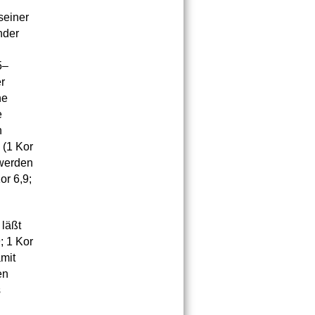
seiner
nder
5–
r
ne
e
n
 (1 Kor
swerden
or 6,9;
 läßt
; 1 Kor
amit
en
s