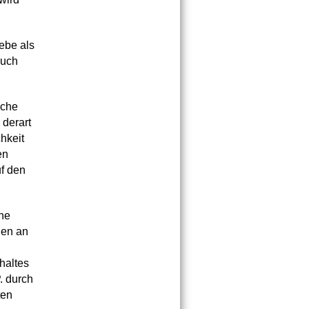
ebe als
ruch
ache
 derart
hkeit
en
f den
che
gen an
haltes
. durch
ten