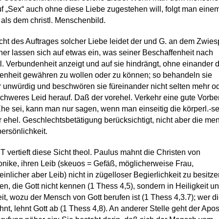
f „Sex“ auch ohne diese Liebe zugestehen will, folgt man eine
als dem christl. Menschenbild.
icht des Auftrages solcher Liebe leidet der und G. an dem Zwiesp
ner lassen sich auf etwas ein, was seiner Beschaffenheit nach
l. Verbundenheit anzeigt und auf sie hindrängt, ohne einander 
nheit gewähren zu wollen oder zu können; so behandeln sie
 unwürdig und beschwören sie füreinander nicht selten mehr o
chweres Leid herauf. Daß der vorehel. Verkehr eine gute Vorbe
Ehe sei, kann man nur sagen, wenn man einseitig die körperl.-s
r ehel. Geschlechtsbetätigung berücksichtigt, nicht aber die men
rsönlichkeit.
T vertieft diese Sicht theol. Paulus mahnt die Christen von
nike, ihren Leib (skeuos = Gefäß, möglicherweise Frau,
inlicher aber Leib) nicht in zügelloser Begierlichkeit zu besitz
en, die Gott nicht kennen (1 Thess 4,5), sondern in Heiligkeit u
it, wozu der Mensch von Gott berufen ist (1 Thess 4,3.7); wer d
hnt, lehnt Gott ab (1 Thess 4,8). An anderer Stelle geht der Apos