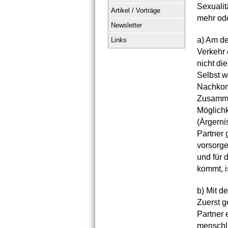
Sexualit
Artikel / Vorträge
mehr od
Newsletter
a) Am de
Links
Verkehr 
nicht di
Selbst w
Nachkomm
Zusamme
Möglichk
(Ärgerni
Partner
vorsorge
und für 
kommt, i
b) Mit d
Zuerst g
Partner 
menschl