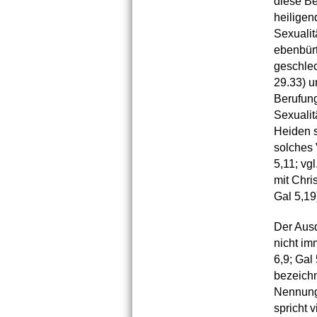
diese Be
heiligen
Sexualit
ebenbürt
geschlec
29.33) u
Berufung
Sexualit
Heiden s
solches 
5,11; vg
mit Chri
Gal 5,19
Der Ausd
nicht im
6,9; Gal
bezeichn
Nennung 
spricht 