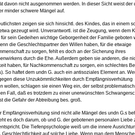
ät davon nicht ausgenommen werden. In dieser Sicht weist der 
er minder schwere Mängel auf.
utlichsten zeigen sie sich hinsichtl. des Kindes, das in einem s
etwa gezeugt wird. Unverantwortl. ist die Zeugung, wenn dem 
e für sein Gedeihen wichtige Geborgenheit der Familie geboten 
enn die Geschlechtspartner den Willen haben, für die etwaige
enschaft zu sorgen, fehlt es doch an der Sicherung ihres
nwirkens durch die Ehe. Außerdem geben sie anderen, die nic
eit haben, für Nachkommenschaft zu sorgen, ein schlechtes Be
s). So haftet dem undn G. auch ein antisoziales Element an. We
 gegen diese Unzukömmlichkeiten durch Empfängnisverhütung
n wollen, schlagen sie einen Weg ein, der selbst problematisch 
den Fall, daß es trotzdem zu einer unerwünschten Schwangersc
st die Gefahr der Abtreibung bes. groß.
er Empfängnisverhütung sind nicht alle Mängel des undn G.s b
eht es doch darum, ob und G. der gebotenen personalen Liebe
entspricht. Die Tiefenpsychologie weiß um die innere Ausrichtu
. Geschlechtlichkeit auf solche Liebe. Wenn man dem Mensche