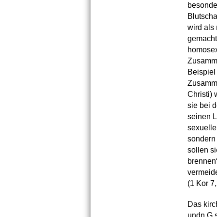
besonde
Blutscha
wird als
gemacht 
homosex
Zusammen
Beispiel
Zusammen
Christi)
sie bei 
seinen L
sexuelle
sondern 
sollen s
brennen“
vermeide
(1 Kor 7,
Das kirc
undn G.s