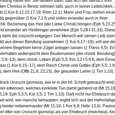
rufung näher ein: Sie besteht darin, daß sich der Mensch vom
den Christus in Besitz nehmen läßt, auch in seiner Leiblichkeit, 
ät (1 Kor 6,12.15.17.19; Röm 12,1). Mann und Frau stehen eina
ig gegenüber (1 Kor 7,2 f) und sollen einander auch in ihrer
htl. Beziehung das Heil (die Liebe Christi) bringen (Eph 5,23.2
nd einander als Heilbringer annehmen (Eph 5,28 f.31.33). Diese
 steht die Unzucht entgegen: Der Mensch will seinen Leib (sei
ät) aus dieser Berufung ausnehmen (1 Kor 6,17–19), will wie di
einem Begehren keine Zügel anlegen lassen (1 Thess 4,5). Ei
Verhalten widerspricht dem Brudernamen (der christl. Berufung)
l. 5,9–13), dem christl. Leben (Eph 5,3; Kol 3,2 f.5.9 f), dem Ein
stus (1 Kor 6,15–17), dem Reich Christi und Gottes (Eph 5,5; 1 K
), dem Heil (Offb 21,8; 22,15), der gesunden Lehre (1 Tim 1,10).
ruck Unzucht (porneia), wie er in der Hl. Schrift gebraucht wird,
mer erkennen, welches konkrete Tun damit gemeint ist (Mt 15,19
 5,19; Eph 5,3.5; Kol 3,5; 1 Tim 1,10). Daß nicht nur Ehebruch d
et wird, wie manche behaupten, ergibt sich aus der mehrmalig
beider nebeneinander (Mt 15,19; 1 Kor 6,9; Hebr 13,4). Paulu
viel öfter von Unzucht (porneia) als von Ehebruch (moicheia). Als