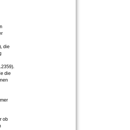
en
er
, die
g
.2359).
e die
hnen
mmer
r ob
m