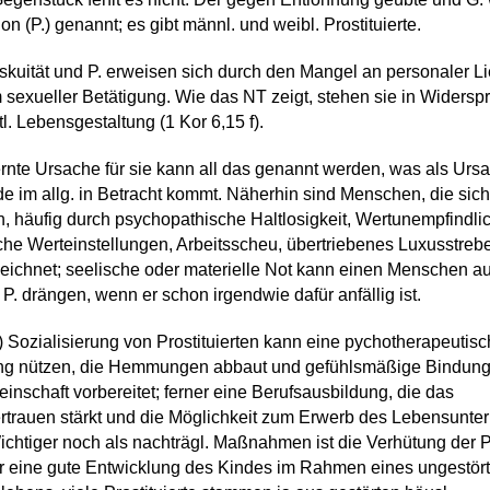
ion (P.) genannt; es gibt männl. und weibl. Prostituierte.
skuität und P. erweisen sich durch den Mangel an personaler Li
 sexueller Betätigung. Wie das NT zeigt, stehen sie in Widersp
tl. Lebensgestaltung (1 Kor 6,15 f).
ernte Ursache für sie kann all das genannt werden, was als Urs
e im allg. in Betracht kommt. Näherhin sind Menschen, die sich
n, häufig durch psychopathische Haltlosigkeit, Wertunempfindlic
che Werteinstellungen, Arbeitsscheu, übertriebenes Luxusstreb
ichnet; seelische oder materielle Not kann einen Menschen au
P. drängen, wenn er schon irgendwie dafür anfällig ist.
) Sozialisierung von Prostituierten kann eine pychotherapeutis
ng nützen, die Hemmungen abbaut und gefühlsmäßige Bindun
inschaft vorbereitet; ferner eine Berufsausbildung, die das
rtrauen stärkt und die Möglichkeit zum Erwerb des Lebensunter
Wichtiger noch als nachträgl. Maßnahmen ist die Verhütung der P
r eine gute Entwicklung des Kindes im Rahmen eines ungestör