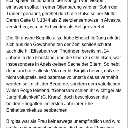
sich später mit Johanna, der Königin von Neapel,
einlassen sollte. In einer Offenbarung wird er “Sohn der
Tränen” genannt, gerettet durch die Buße seiner Mutter.
Deren Gatte Ulf, 1344 als Zisterziensernovize in Alvastra
verstorben, wird in Schweden als Seliger verehrt.
Die für unsere Begriffe allzu frühe Eheschließung erklärt
sich aus den Gewohnheiten der Zeit, schließlich trat
auch die hl. Elisabeth von Thüringen bereits mit 14
Jahren in den Ehestand, und die Ehen zu schließen, war
insbesondere in Adelskreisen Sache der Eltern. So hebt
denn auch die älteste Vita der hl. Birgitta hervor, daß sie
nicht voluptatis, sed paternae voluntatis causa vermählt
worden sei, nicht der Begierde, sondern dem väterlichen
Willen Folge leistend. “Gehorsam schien ihr wichtiger als
Jungfräulichkeit” (G. Kranz), doch beschlossen die
beiden Ehegatten, im ersten Jahr ihrer Ehe
Enthaltsamkeit zu beobachten.
Birgitta war als Frau keineswegs unempfindlich und wird
später sogar einmal gestehen, die Lust des Fleisches