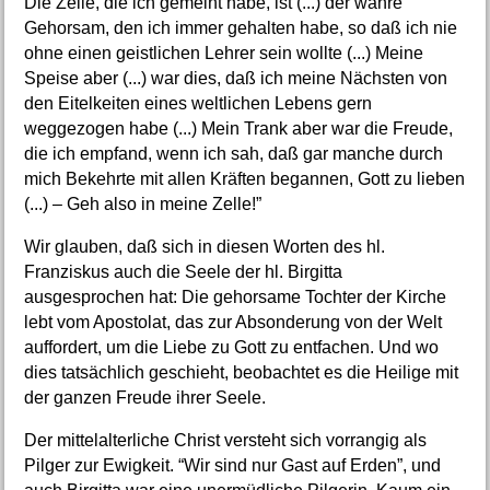
Die Zelle, die ich gemeint habe, ist (...) der wahre
Gehorsam, den ich immer gehalten habe, so daß ich nie
ohne einen geistlichen Lehrer sein wollte (...) Meine
Speise aber (...) war dies, daß ich meine Nächsten von
den Eitelkeiten eines weltlichen Lebens gern
weggezogen habe (...) Mein Trank aber war die Freude,
die ich empfand, wenn ich sah, daß gar manche durch
mich Bekehrte mit allen Kräften begannen, Gott zu lieben
(...) – Geh also in meine Zelle!”
Wir glauben, daß sich in diesen Worten des hl.
Franziskus auch die Seele der hl. Birgitta
ausgesprochen hat: Die gehorsame Tochter der Kirche
lebt vom Apostolat, das zur Absonderung von der Welt
auffordert, um die Liebe zu Gott zu entfachen. Und wo
dies tatsächlich geschieht, beobachtet es die Heilige mit
der ganzen Freude ihrer Seele.
Der mittelalterliche Christ versteht sich vorrangig als
Pilger zur Ewigkeit. “Wir sind nur Gast auf Erden”, und