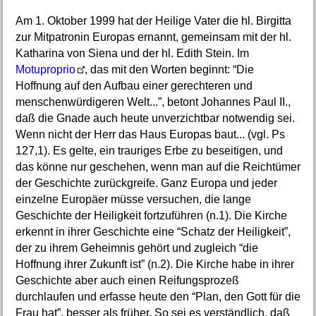
Am 1. Oktober 1999 hat der Heilige Vater die hl. Birgitta
zur Mitpatronin Europas ernannt, gemeinsam mit der hl.
Katharina von Siena und der hl. Edith Stein. Im
Motuproprio
, das mit den Worten beginnt: “Die
Hoffnung auf den Aufbau einer gerechteren und
menschenwürdigeren Welt...”, betont Johannes Paul II.,
daß die Gnade auch heute unverzichtbar notwendig sei.
Wenn nicht der Herr das Haus Europas baut... (vgl. Ps
127,1). Es gelte, ein trauriges Erbe zu beseitigen, und
das könne nur geschehen, wenn man auf die Reichtümer
der Geschichte zurückgreife. Ganz Europa und jeder
einzelne Europäer müsse versuchen, die lange
Geschichte der Heiligkeit fortzuführen (n.1). Die Kirche
erkennt in ihrer Geschichte eine “Schatz der Heiligkeit”,
der zu ihrem Geheimnis gehört und zugleich “die
Hoffnung ihrer Zukunft ist” (n.2). Die Kirche habe in ihrer
Geschichte aber auch einen Reifungsprozeß
durchlaufen und erfasse heute den “Plan, den Gott für die
Frau hat”, besser als früher. So sei es verständlich, daß