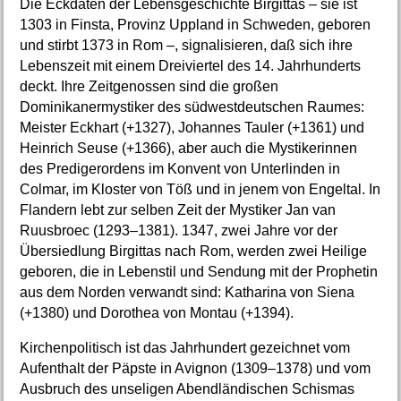
Die Eckdaten der Lebensgeschichte Birgittas – sie ist
1303 in Finsta, Provinz Uppland in Schweden, geboren
und stirbt 1373 in Rom –, signalisieren, daß sich ihre
Lebenszeit mit einem Dreiviertel des 14. Jahrhunderts
deckt. Ihre Zeitgenossen sind die großen
Dominikanermystiker des südwestdeutschen Raumes:
Meister Eckhart (+1327), Johannes Tauler (+1361) und
Heinrich Seuse (+1366), aber auch die Mystikerinnen
des Predigerordens im Konvent von Unterlinden in
Colmar, im Kloster von Töß und in jenem von Engeltal. In
Flandern lebt zur selben Zeit der Mystiker Jan van
Ruusbroec (1293–1381). 1347, zwei Jahre vor der
Übersiedlung Birgittas nach Rom, werden zwei Heilige
geboren, die in Lebenstil und Sendung mit der Prophetin
aus dem Norden verwandt sind: Katharina von Siena
(+1380) und Dorothea von Montau (+1394).
Kirchenpolitisch ist das Jahrhundert gezeichnet vom
Aufenthalt der Päpste in Avignon (1309–1378) und vom
Ausbruch des unseligen Abendländischen Schismas