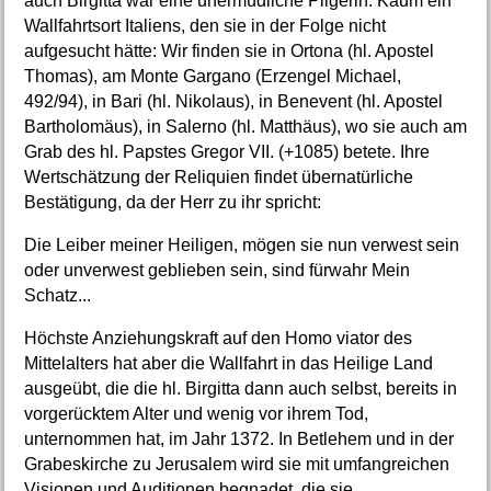
auch Birgitta war eine unermüdliche Pilgerin. Kaum ein
Wallfahrtsort Italiens, den sie in der Folge nicht
aufgesucht hätte: Wir finden sie in Ortona (hl. Apostel
Thomas), am Monte Gargano (Erzengel Michael,
492/94), in Bari (hl. Nikolaus), in Benevent (hl. Apostel
Bartholomäus), in Salerno (hl. Matthäus), wo sie auch am
Grab des hl. Papstes Gregor VII. (+1085) betete. Ihre
Wertschätzung der Reliquien findet übernatürliche
Bestätigung, da der Herr zu ihr spricht:
Die Leiber meiner Heiligen, mögen sie nun verwest sein
oder unverwest geblieben sein, sind fürwahr Mein
Schatz...
Höchste Anziehungskraft auf den Homo viator des
Mittelalters hat aber die Wallfahrt in das Heilige Land
ausgeübt, die die hl. Birgitta dann auch selbst, bereits in
vorgerücktem Alter und wenig vor ihrem Tod,
unternommen hat, im Jahr 1372. In Betlehem und in der
Grabeskirche zu Jerusalem wird sie mit umfangreichen
Visionen und Auditionen begnadet, die sie