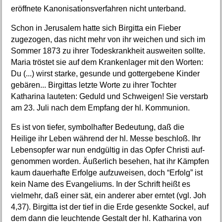
eröffnete Kanonisationsverfahren nicht unterband.
Schon in Jerusalem hatte sich Birgitta ein Fieber
zugezogen, das nicht mehr von ihr weichen und sich im
Sommer 1873 zu ihrer Todeskrankheit ausweiten sollte.
Maria tröstet sie auf dem Krankenlager mit den Worten:
Du (...) wirst starke, gesunde und gottergebene Kinder
gebären... Birgittas letzte Worte zu ihrer Tochter
Katharina lauteten: Geduld und Schweigen! Sie verstarb
am 23. Juli nach dem Empfang der hl. Kommunion.
Es ist von tiefer, symbolhafter Bedeutung, daß die
Heilige ihr Leben während der hl. Messe beschloß. Ihr
Lebensopfer war nun endgültig in das Opfer Christi auf-
genommen worden. Äußerlich besehen, hat ihr Kämpfen
kaum dauerhafte Erfolge aufzuweisen, doch “Erfolg” ist
kein Name des Evangeliums. In der Schrift heißt es
vielmehr, daß einer sät, ein anderer aber erntet (vgl. Joh
4,37). Birgitta ist der tief in die Erde gesenkte Sockel, auf
dem dann die leuchtende Gestalt der hl. Katharina von