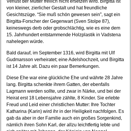
Verlust der Mutter freilich nicht ersetzen wird. Birgitta ist
von kleiner, zierlicher Gestalt und hat freundliche
Gesichtszüge. “Sie muß schön gewesen sein”, sagt ein
Birgitta-Forscher der Gegenwart (Sven Stolpe 87),
keineswegs derb oder grobschlächtig, wie es eine dem
15. Jahrhundert entstammende Holzplastik in Vadstena
nahelegen würde.
Bald darauf, im September 1316, wird Birgitta mit Ulf
Gudmarsson verheiratet; eine Adelshochzeit, und Birgitta
ist 14 Jahre alt. Dazu ein paar Bemerkungen.
Diese Ehe war eine glückliche Ehe und währte 28 Jahre
lang. Birgitta schenkte ihrem Gatten, der ebenfalls
Lagmann werden sollte, und zwar in Närke, und bei der
Heirat erst 18 Lebensjahre zählte, 8 Kinder. Sie erlebte
Freud und Leid einer christlichen Mutter: Ihre Tochter
Katharina (Karin) wird ihr in der Heiligkeit nachfolgen. Es
gab da aber in der Familie auch ein großes Sorgenkind,
nämlich ihren Sohn Karl, der allzu leichtfertig lebte und