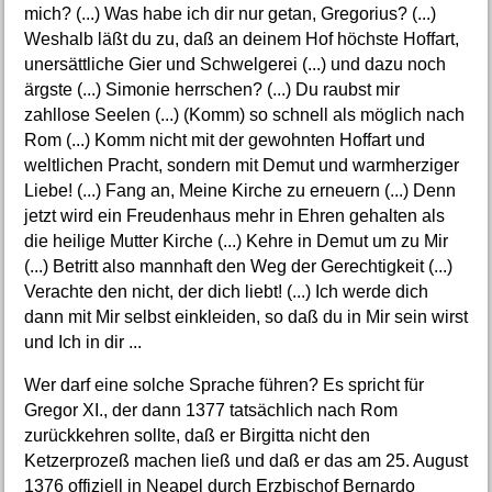
mich? (...) Was habe ich dir nur getan, Gregorius? (...)
Weshalb läßt du zu, daß an deinem Hof höchste Hoffart,
unersättliche Gier und Schwelgerei (...) und dazu noch
ärgste (...) Simonie herrschen? (...) Du raubst mir
zahllose Seelen (...) (Komm) so schnell als möglich nach
Rom (...) Komm nicht mit der gewohnten Hoffart und
weltlichen Pracht, sondern mit Demut und warmherziger
Liebe! (...) Fang an, Meine Kirche zu erneuern (...) Denn
jetzt wird ein Freudenhaus mehr in Ehren gehalten als
die heilige Mutter Kirche (...) Kehre in Demut um zu Mir
(...) Betritt also mannhaft den Weg der Gerechtigkeit (...)
Verachte den nicht, der dich liebt! (...) Ich werde dich
dann mit Mir selbst einkleiden, so daß du in Mir sein wirst
und Ich in dir ...
Wer darf eine solche Sprache führen? Es spricht für
Gregor XI., der dann 1377 tatsächlich nach Rom
zurückkehren sollte, daß er Birgitta nicht den
Ketzerprozeß machen ließ und daß er das am 25. August
1376 offiziell in Neapel durch Erzbischof Bernardo