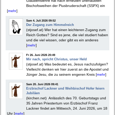
Glaubenslehre hat nach erneuten unerlaubten
Bischofsweihen der Piusbruderschaft (SSPX) ein
[
mehr
]
Sam 4. Juli 2026 09:52
Der Zugang zum Himmelreich
(stjosef.at) Wer hat einen leichteren Zugang zum
Reich Gottes? Sind es jene, die viel studiert haben
und die viel wissen, oder gibt es ein anderes
[
mehr
]
Fr 26. Juni 2026 20:49
Mir nach, spricht Christus, unser Held
(stjosef.at) Was bedeutet es, Jesus nachzufolgen?
Vielleicht denken wir hier zuerst an die Apostel und
Jünger Jesu, die zu seinem engeren Kreis [
mehr
]
Sam 20. Juni 2026 09:41
Erzbischof Lackner und Weihbischof Hofer feiern
Jubiläen
(kirchen.net) Anlässlich des 70. Geburtstags und
35 Jahren Priestertum von Erzbischof Franz
Lackner findet am Mittwoch, 24. Juni 2026, um 18
Uhr [
mehr
]