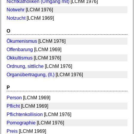
Nichtkatholiken (Umgang mit)
[LChM 1976]
Notwehr
[LChM 1976]
Notzucht
[LChM 1969]
O
Ökumenismus
[LChM 1976]
Offenbarung
[LChM 1969]
Okkultismus
[LChM 1976]
Ordnung, sittliche
[LChM 1976]
Organübertragung, (II.)
[LChM 1976]
P
Person
[LChM 1969]
Pflicht
[LChM 1969]
Pflichtenkollision
[LChM 1976]
Pornographie
[LChM 1976]
Preis
[LChM 1969]