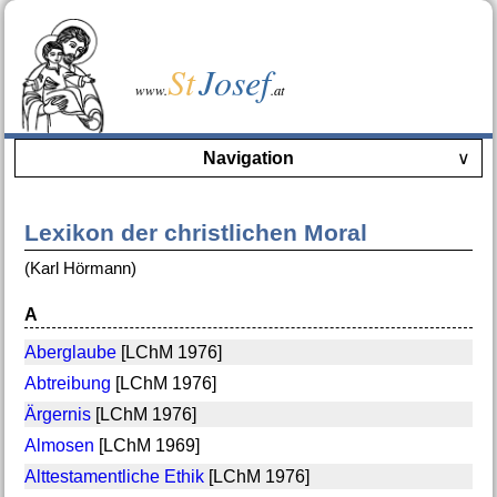
St
Josef
www.
.at
Navigation
∨
Lexikon der christlichen Moral
(Karl Hörmann)
A
Aberglaube
[LChM 1976]
Abtreibung
[LChM 1976]
Ärgernis
[LChM 1976]
Almosen
[LChM 1969]
Alttestamentliche Ethik
[LChM 1976]