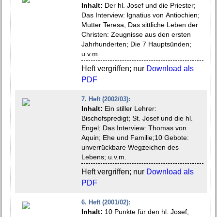
Inhalt:
Der hl. Josef und die Priester;
Das Interview: lgnatius von Antiochien;
Mutter Teresa; Das sittliche Leben der
Christen: Zeugnisse aus den ersten
Jahrhunderten; Die 7 Hauptsünden;
u.v.m.
Heft vergriffen; nur
Download als
PDF
7. Heft (2002/03):
Inhalt:
Ein stiller Lehrer:
Bischofspredigt; St. Josef und die hl.
Engel; Das Interview: Thomas von
Aquin; Ehe und Familie;10 Gebote:
unverrückbare Wegzeichen des
Lebens; u.v.m.
Heft vergriffen; nur
Download als
PDF
6. Heft (2001/02):
Inhalt:
10 Punkte für den hl. Josef;