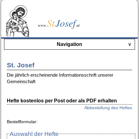
St
Josef
www.
.at
Navigation
∨
St. Josef
Die jährlich erscheinende Informationsschrift unserer
Gemeinschaft
Hefte kostenlos per Post oder als PDF erhalten
Abbestellung des Heftes
Bestellformular:
Auswahl der Hefte