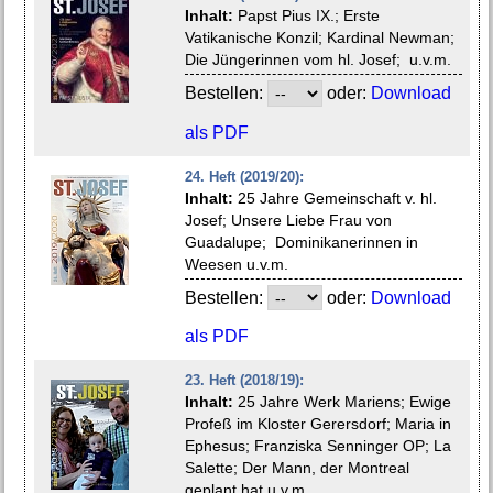
Inhalt:
Papst Pius IX.; Erste
Vatikanische Konzil; Kardinal Newman;
Die Jüngerinnen vom hl. Josef; u.v.m.
Bestellen:
oder:
Download
als PDF
24. Heft (2019/20):
Inhalt:
25 Jahre Gemeinschaft v. hl.
Josef; Unsere Liebe Frau von
Guadalupe; Dominikanerinnen in
Weesen u.v.m.
Bestellen:
oder:
Download
als PDF
23. Heft (2018/19):
Inhalt:
25 Jahre Werk Mariens; Ewige
Profeß im Kloster Gerersdorf; Maria in
Ephesus; Franziska Senninger OP; La
Salette; Der Mann, der Montreal
geplant hat u.v.m.