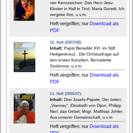
vier Kennzeichen; Das Herz-Jesu-
Kloster in Hall in Tirol; Maria Goretti: Ich
vergebe ihm; u.v.m.
Heft vergriffen; nur
Download als
PDF
12. Heft (2007/08):
Inhalt:
Papst Benedikt XVI. im Stift
Heiligenkreuz; Die Christusfrage auf
den ersten Konzilien; Bernadette
Soubirous; u.v.m.
Heft vergriffen; nur
Download als
PDF
11. Heft (2006/07):
Inhalt:
Drei Josefs-Päpste; Der österr.
„Vianney"; Elisabeth von Dijon; Philipp
Neri: das Gebet; Msgr. Matthias Johler;
Aus unserer Gemeinschaft; u.v.m.
Heft vergriffen; nur
Download als