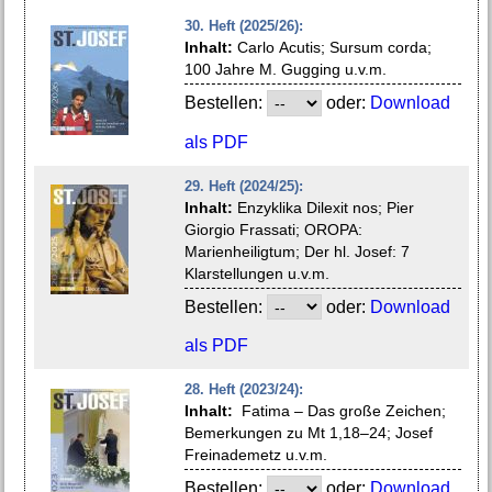
30. Heft (2025/26):
Inhalt:
Carlo Acutis; Sursum corda;
100 Jahre M. Gugging u.v.m.
Bestellen:
oder:
Download
als PDF
29. Heft (2024/25):
Inhalt:
Enzyklika Dilexit nos; Pier
Giorgio Frassati; OROPA:
Marienheiligtum; Der hl. Josef: 7
Klarstellungen u.v.m.
Bestellen:
oder:
Download
als PDF
28. Heft (2023/24):
Inhalt:
Fatima – Das große Zeichen;
Bemerkungen zu Mt 1,18–24; Josef
Freinademetz u.v.m.
Bestellen:
oder:
Download