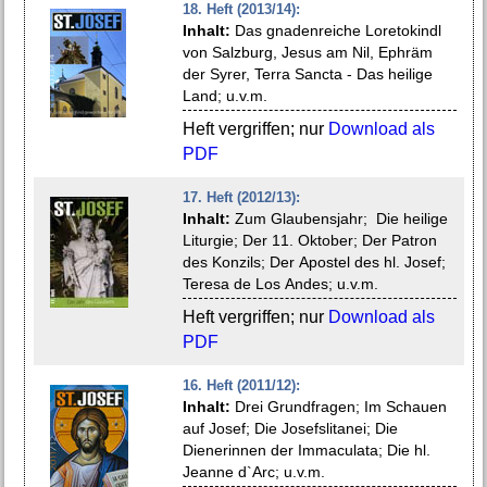
18. Heft (2013/14):
Inhalt:
Das gnadenreiche Loretokindl
von Salzburg, Jesus am Nil, Ephräm
der Syrer, Terra Sancta - Das heilige
Land; u.v.m.
Heft vergriffen; nur
Download als
PDF
17. Heft (2012/13):
Inhalt:
Zum Glaubensjahr; Die heilige
Liturgie; Der 11. Oktober; Der Patron
des Konzils; Der Apostel des hl. Josef;
Teresa de Los Andes; u.v.m.
Heft vergriffen; nur
Download als
PDF
16. Heft (2011/12):
Inhalt:
Drei Grundfragen; Im Schauen
auf Josef; Die Josefslitanei; Die
Dienerinnen der Immaculata; Die hl.
Jeanne d`Arc; u.v.m.