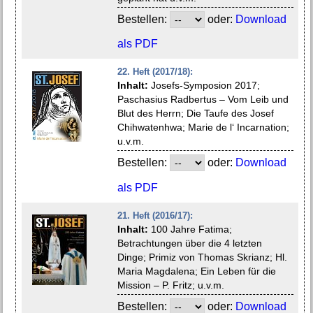
Bestellen:
oder:
Download
als PDF
22. Heft (2017/18):
Inhalt:
Josefs-Symposion 2017;
Paschasius Radbertus – Vom Leib und
Blut des Herrn; Die Taufe des Josef
Chihwatenhwa; Marie de l‘ Incarnation;
u.v.m.
Bestellen:
oder:
Download
als PDF
21. Heft (2016/17):
Inhalt:
100 Jahre Fatima;
Betrachtungen über die 4 letzten
Dinge; Primiz von Thomas Skrianz; Hl.
Maria Magdalena; Ein Leben für die
Mission – P. Fritz; u.v.m.
Bestellen:
oder:
Download