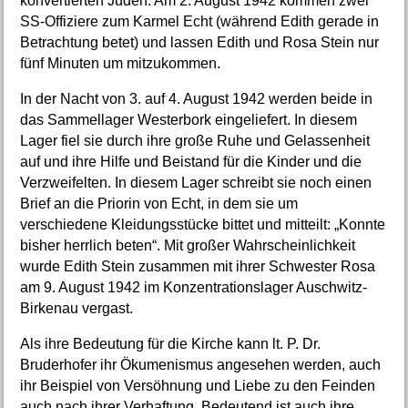
konvertierten Juden. Am 2. August 1942 kommen zwei
SS-Offiziere zum Karmel Echt (während Edith gerade in
Betrachtung betet) und lassen Edith und Rosa Stein nur
fünf Minuten um mitzukommen.
In der Nacht von 3. auf 4. August 1942 werden beide in
das Sammellager Westerbork eingeliefert. In diesem
Lager fiel sie durch ihre große Ruhe und Gelassenheit
auf und ihre Hilfe und Beistand für die Kinder und die
Verzweifelten. In diesem Lager schreibt sie noch einen
Brief an die Priorin von Echt, in dem sie um
verschiedene Kleidungsstücke bittet und mitteilt: „Konnte
bisher herrlich beten“. Mit großer Wahrscheinlichkeit
wurde Edith Stein zusammen mit ihrer Schwester Rosa
am 9. August 1942 im Konzentrationslager Auschwitz-
Birkenau vergast.
Als ihre Bedeutung für die Kirche kann lt. P. Dr.
Bruderhofer ihr Ökumenismus angesehen werden, auch
ihr Beispiel von Versöhnung und Liebe zu den Feinden
auch nach ihrer Verhaftung. Bedeutend ist auch ihre