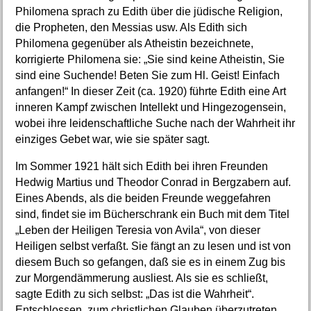
Philomena sprach zu Edith über die jüdische Religion,
die Propheten, den Messias usw. Als Edith sich
Philomena gegenüber als Atheistin bezeichnete,
korrigierte Philomena sie: „Sie sind keine Atheistin, Sie
sind eine Suchende! Beten Sie zum Hl. Geist! Einfach
anfangen!“ In dieser Zeit (ca. 1920) führte Edith eine Art
inneren Kampf zwischen Intellekt und Hingezogensein,
wobei ihre leidenschaftliche Suche nach der Wahrheit ihr
einziges Gebet war, wie sie später sagt.
Im Sommer 1921 hält sich Edith bei ihren Freunden
Hedwig Martius und Theodor Conrad in Bergzabern auf.
Eines Abends, als die beiden Freunde weggefahren
sind, findet sie im Bücherschrank ein Buch mit dem Titel
„Leben der Heiligen Teresia von Avila“, von dieser
Heiligen selbst verfaßt. Sie fängt an zu lesen und ist von
diesem Buch so gefangen, daß sie es in einem Zug bis
zur Morgendämmerung ausliest. Als sie es schließt,
sagte Edith zu sich selbst: „Das ist die Wahrheit“.
Entschlossen, zum christlichen Glauben überzutreten