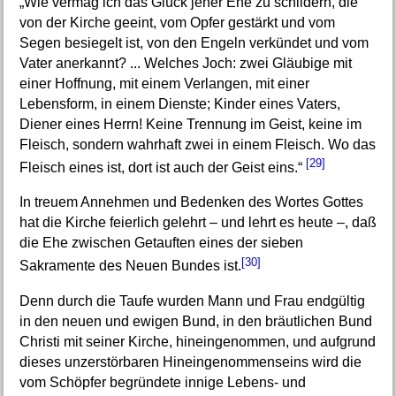
„Wie vermag ich das Glück jener Ehe zu schildern, die
von der Kirche geeint, vom Opfer gestärkt und vom
Segen besiegelt ist, von den Engeln verkündet und vom
Vater anerkannt? ... Welches Joch: zwei Gläubige mit
einer Hoffnung, mit einem Verlangen, mit einer
Lebensform, in einem Dienste; Kinder eines Vaters,
Diener eines Herrn! Keine Trennung im Geist, keine im
Fleisch, sondern wahrhaft zwei in einem Fleisch. Wo das
[29]
Fleisch eines ist, dort ist auch der Geist eins.“
In treuem Annehmen und Bedenken des Wortes Gottes
hat die Kirche feierlich gelehrt – und lehrt es heute –, daß
die Ehe zwischen Getauften eines der sieben
[30]
Sakramente des Neuen Bundes ist.
Denn durch die Taufe wurden Mann und Frau endgültig
in den neuen und ewigen Bund, in den bräutlichen Bund
Christi mit seiner Kirche, hineingenommen, und aufgrund
dieses unzerstörbaren Hineingenommenseins wird die
vom Schöpfer begründete innige Lebens- und