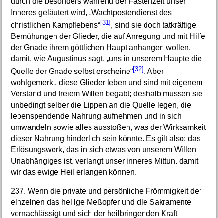
durch die besonders während der Fastenzeit unser
Inneres geläutert wird, „Wachtpostendienst des
[31]
christlichen Kampflebens“
, sind sie doch tatkräftige
Bemühungen der Glieder, die auf Anregung und mit Hilfe
der Gnade ihrem göttlichen Haupt anhangen wollen,
damit, wie Augustinus sagt, „uns in unserem Haupte die
[32]
Quelle der Gnade selbst erscheine“
. Aber
wohlgemerkt, diese Glieder leben und sind mit eigenem
Verstand und freiem Willen begabt; deshalb müssen sie
unbedingt selber die Lippen an die Quelle legen, die
lebenspendende Nahrung aufnehmen und in sich
umwandeln sowie alles ausstoßen, was der Wirksamkeit
dieser Nahrung hinderlich sein könnte. Es gilt also: das
Erlösungswerk, das in sich etwas von unserem Willen
Unabhängiges ist, verlangt unser inneres Mittun, damit
wir das ewige Heil erlangen können.
237. Wenn die private und persönliche Frömmigkeit der
einzelnen das heilige Meßopfer und die Sakramente
vernachlässigt und sich der heilbringenden Kraft