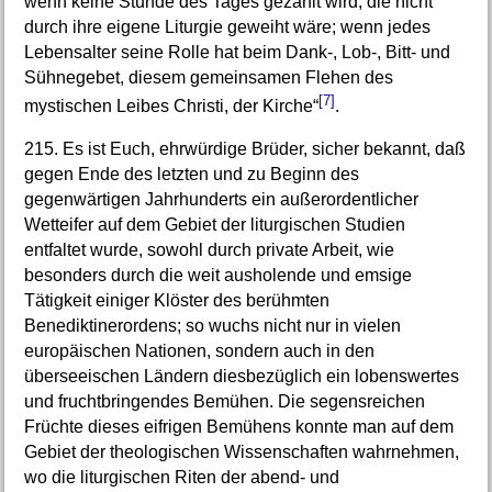
wenn keine Stunde des Tages gezählt wird, die nicht
durch ihre eigene Liturgie geweiht wäre; wenn jedes
Lebensalter seine Rolle hat beim Dank-, Lob-, Bitt- und
Sühnegebet, diesem gemeinsamen Flehen des
[7]
mystischen Leibes Christi, der Kirche“
.
215. Es ist Euch, ehrwürdige Brüder, sicher bekannt, daß
gegen Ende des letzten und zu Beginn des
gegenwärtigen Jahrhunderts ein außerordentlicher
Wetteifer auf dem Gebiet der liturgischen Studien
entfaltet wurde, sowohl durch private Arbeit, wie
besonders durch die weit ausholende und emsige
Tätigkeit einiger Klöster des berühmten
Benediktinerordens; so wuchs nicht nur in vielen
europäischen Nationen, sondern auch in den
überseeischen Ländern diesbezüglich ein lobenswertes
und fruchtbringendes Bemühen. Die segensreichen
Früchte dieses eifrigen Bemühens konnte man auf dem
Gebiet der theologischen Wissenschaften wahrnehmen,
wo die liturgischen Riten der abend- und