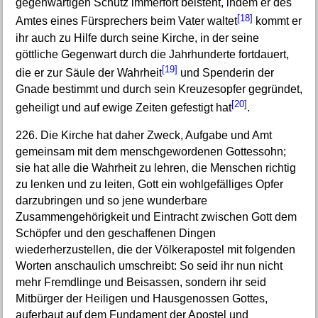
gegenwärtigen Schutz immerfort beisteht, indem er des
[18]
Amtes eines Fürsprechers beim Vater waltet
kommt er
ihr auch zu Hilfe durch seine Kirche, in der seine
göttliche Gegenwart durch die Jahrhunderte fortdauert,
[19]
die er zur Säule der Wahrheit
und Spenderin der
Gnade bestimmt und durch sein Kreuzesopfer gegründet,
[20]
geheiligt und auf ewige Zeiten gefestigt hat
.
226. Die Kirche hat daher Zweck, Aufgabe und Amt
gemeinsam mit dem menschgewordenen Gottessohn;
sie hat alle die Wahrheit zu lehren, die Menschen richtig
zu lenken und zu leiten, Gott ein wohlgefälliges Opfer
darzubringen und so jene wunderbare
Zusammengehörigkeit und Eintracht zwischen Gott dem
Schöpfer und den geschaffenen Dingen
wiederherzustellen, die der Völkerapostel mit folgenden
Worten anschaulich umschreibt: So seid ihr nun nicht
mehr Fremdlinge und Beisassen, sondern ihr seid
Mitbürger der Heiligen und Hausgenossen Gottes,
auferbaut auf dem Fundament der Apostel und