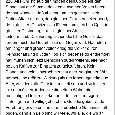
220. Alle Christgläubigen mögen deshalb gelehrigen
Sinnes auf die Stimme des gemeinsamen Vaters hören,
der nur wünscht, daß alle eng um ihn geschart, sich
Gottes Altare nähern, den gleichen Glauben bekennend,
dem gleichen Gesetze sich fügend, am gleichen Opfer in
gleicher Gesinnung und mit gleicher Absicht
teilnehmend. Das verlangt schon die Ehre Gottes; das
fordern auch die Bedürfnisse der Gegenwart. Nachdem
ein langer und grauenvoller Krieg die Völker durch
Feindschaft und blutigen Tod sich gegenseitig entfremdet
hat, mühen sich jetzt Menschen guten Willens, alle nach
besten Kräften zur Eintracht zurückzuführen. Kein
Planen und kein Unternehmen hat aber, so glauben Wir,
hierbei eine größere Wirkung als der lebendige religiöse
Eifer, von dem alle Christen beseelt sein und sich leiten
lassen müssen, indem sie dieselben Wahrheiten
aufrichtigen Herzens bekennen, den rechtmäßigen
Hirten gern und willig gehorchen, Gott die gebührende
Verehrung erweisen und eine brüderliche Gemeinschaft
bilden, denn ein Leib sind wir viele, wir alle, die wir an