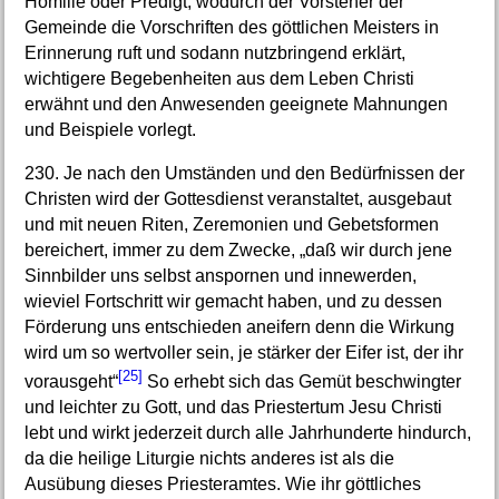
Homilie oder Predigt, wodurch der Vorsteher der
Gemeinde die Vorschriften des göttlichen Meisters in
Erinnerung ruft und sodann nutzbringend erklärt,
wichtigere Begebenheiten aus dem Leben Christi
erwähnt und den Anwesenden geeignete Mahnungen
und Beispiele vorlegt.
230. Je nach den Umständen und den Bedürfnissen der
Christen wird der Gottesdienst veranstaltet, ausgebaut
und mit neuen Riten, Zeremonien und Gebetsformen
bereichert, immer zu dem Zwecke, „daß wir durch jene
Sinnbilder uns selbst anspornen und innewerden,
wieviel Fortschritt wir gemacht haben, und zu dessen
Förderung uns entschieden aneifern denn die Wirkung
wird um so wertvoller sein, je stärker der Eifer ist, der ihr
[25]
vorausgeht“
So erhebt sich das Gemüt beschwingter
und leichter zu Gott, und das Priestertum Jesu Christi
lebt und wirkt jederzeit durch alle Jahrhunderte hindurch,
da die heilige Liturgie nichts anderes ist als die
Ausübung dieses Priesteramtes. Wie ihr göttliches