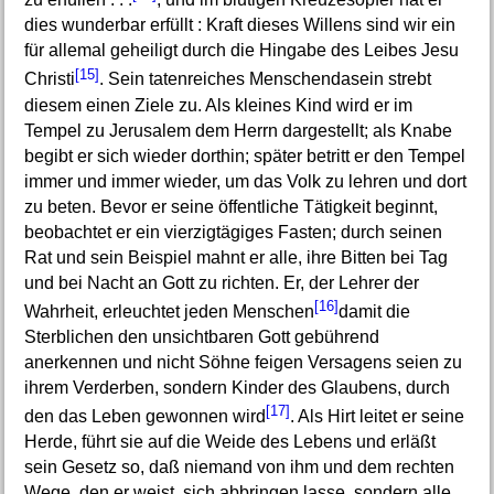
dies wunderbar erfüllt : Kraft dieses Willens sind wir ein
für allemal geheiligt durch die Hingabe des Leibes Jesu
[15]
Christi
. Sein tatenreiches Menschendasein strebt
diesem einen Ziele zu. Als kleines Kind wird er im
Tempel zu Jerusalem dem Herrn dargestellt; als Knabe
begibt er sich wieder dorthin; später betritt er den Tempel
immer und immer wieder, um das Volk zu lehren und dort
zu beten. Bevor er seine öffentliche Tätigkeit beginnt,
beobachtet er ein vierzigtägiges Fasten; durch seinen
Rat und sein Beispiel mahnt er alle, ihre Bitten bei Tag
und bei Nacht an Gott zu richten. Er, der Lehrer der
[16]
Wahrheit, erleuchtet jeden Menschen
damit die
Sterblichen den unsichtbaren Gott gebührend
anerkennen und nicht Söhne feigen Versagens seien zu
ihrem Verderben, sondern Kinder des Glaubens, durch
[17]
den das Leben gewonnen wird
. Als Hirt leitet er seine
Herde, führt sie auf die Weide des Lebens und erläßt
sein Gesetz so, daß niemand von ihm und dem rechten
Wege, den er weist, sich abbringen lasse, sondern alle