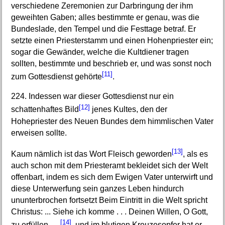
verschiedene Zeremonien zur Darbringung der ihm
geweihten Gaben; alles bestimmte er genau, was die
Bundeslade, den Tempel und die Festtage betraf. Er
setzte einen Priesterstamm und einen Hohenpriester ein;
sogar die Gewänder, welche die Kultdiener tragen
sollten, bestimmte und beschrieb er, und was sonst noch
[11]
zum Gottesdienst gehörte
.
224. Indessen war dieser Gottesdienst nur ein
[12]
schattenhaftes Bild
jenes Kultes, den der
Hohepriester des Neuen Bundes dem himmlischen Vater
erweisen sollte.
[13]
Kaum nämlich ist das Wort Fleisch geworden
, als es
auch schon mit dem Priesteramt bekleidet sich der Welt
offenbart, indem es sich dem Ewigen Vater unterwirft und
diese Unterwerfung sein ganzes Leben hindurch
ununterbrochen fortsetzt Beim Eintritt in die Welt spricht
Christus: ... Siehe ich komme . . . Deinen Willen, O Gott,
[14]
zu erfüllen . . .
, und im blutigen Kreuzesopfer hat er