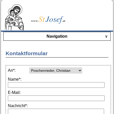
St
Josef
www.
.at
Navigation
∨
Kontaktformular
An*:
Name*:
E-Mail:
Nachricht*: