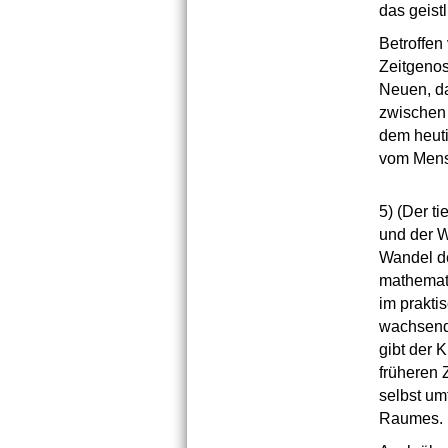
das geist
Betroffen
Zeitgenos
Neuen, da
zwischen 
dem heuti
vom Mensc
5)
(Der ti
und der 
Wandel de
mathemati
im prakti
wachsende
gibt der
früheren 
selbst um
Raumes.