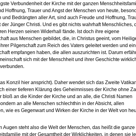
gste Verbundenheit der Kirche mit der ganzen Menschheitsfamil
d Hoffnung, Trauer und Angst der Menschen von heute, beson
 und Bedrängten aller Art, sind auch Freude und Hoffnung, Tra
 der Jünger Christi. Und es gibt nichts wahrhaft Menschliches, 
ihren Herzen seinen Widerhall fände. Ist doch ihre eigene
aft aus Menschen gebildet, die, in Christus geeint, vom Heilig
 ihrer Pilgerschaft zum Reich des Vaters geleitet werden und ei
chaft empfangen haben, die allen auszurichten ist. Darum erfähr
einschaft sich mit der Menschheit und ihrer Geschichte wirklic
 verbunden.
s Konzil hier anspricht). Daher wendet sich das Zweite Vatika
ch einer tieferen Klärung des Geheimnisses der Kirche ohne Z
r bloß an die Kinder der Kirche und an alle, die Christi Namen
sondern an alle Menschen schlechthin in der Absicht, allen
n, wie es Gegenwart und Wirken der Kirche in der Welt von he
n Augen steht also die Welt der Menschen, das heißt die ganze
tsfamilie mit der Gesamtheit der Wirklichkeiten, in denen sie le