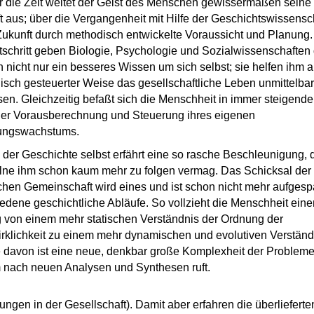
 die Zeit weitet der Geist des Menschen gewissermaßen seine
t aus; über die Vergangenheit mit Hilfe der Geschichtswissensch
Zukunft durch methodisch entwickelte Voraussicht und Planung.
tschritt geben Biologie, Psychologie und Sozialwissenschafte
nicht nur ein besseres Wissen um sich selbst; sie helfen ihm a
isch gesteuerter Weise das gesellschaftliche Leben unmittelbar
sen. Gleichzeitig befaßt sich die Menschheit in immer steigend
der Vorausberechnung und Steuerung ihres eigenen
ungswachstums.
der Geschichte selbst erfährt eine so rasche Beschleunigung, 
lne ihm schon kaum mehr zu folgen vermag. Das Schicksal der
hen Gemeinschaft wird eines und ist schon nicht mehr aufgesp
iedene geschichtliche Abläufe. So vollzieht die Menschheit eine
von einem mehr statischen Verständnis der Ordnung der
klichkeit zu einem mehr dynamischen und evolutiven Verständ
 davon ist eine neue, denkbar große Komplexheit der Probleme
 nach neuen Analysen und Synthesen ruft.
ngen in der Gesellschaft). Damit aber erfahren die überlieferte