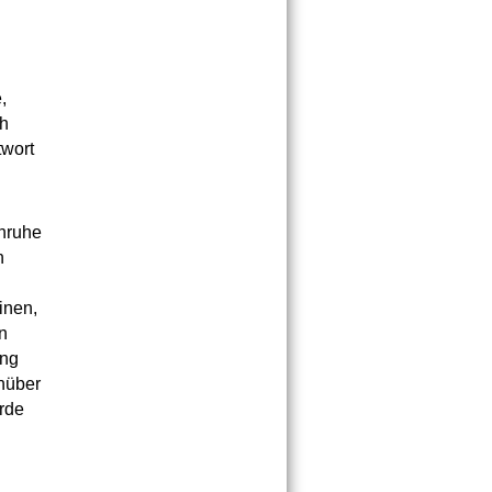
,
ch
twort
Unruhe
n
inen,
n
ung
nüber
Erde