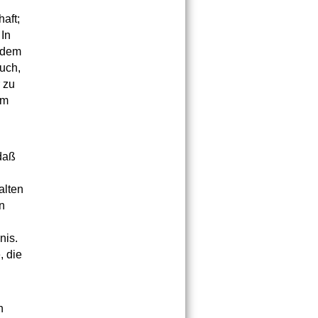
aft;
 In
n dem
uch,
 zu
em
daß
alten
n
nis.
, die
n