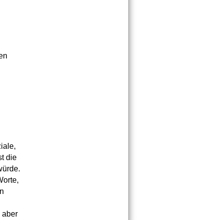
ten
iale,
t die
würde.
Worte,
en
 aber