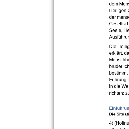
dem Mensc
Heiligen 
der mensc
Gesellsch
Seele, He
Ausführu
Die Heili
erklärt, d
Menschhei
brüderlic
bestimmt 
Führung d
in die We
richten; 
Einführu
Die Situa
4)
(Hoffnu