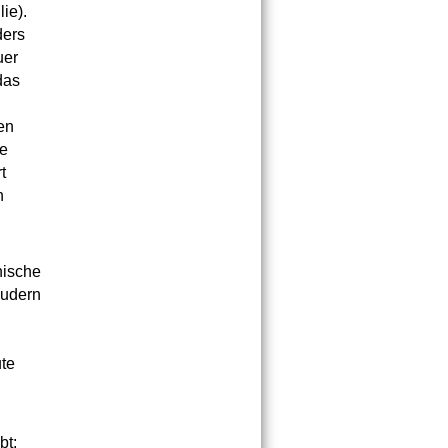
ie).
ders
uer
das
en
ne
t
h
nische
audern
ute
bt;