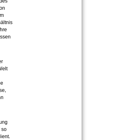
 des
ion
em
ältnis
ihre
assen
er
Welt
ne
se,
nn
tung
 so
ient.