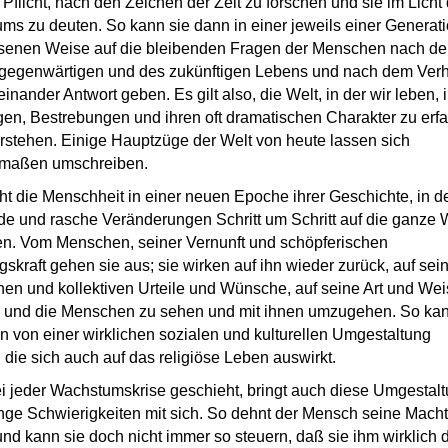
e Pflicht, nach den Zeichen der Zeit zu forschen und sie im Licht
ms zu deuten. So kann sie dann in einer jeweils einer Generat
enen Weise auf die bleibenden Fragen der Menschen nach d
gegenwärtigen und des zukünftigen Lebens und nach dem Verh
inander Antwort geben. Es gilt also, die Welt, in der wir leben, 
en, Bestrebungen und ihren oft dramatischen Charakter zu erf
rstehen. Einige Hauptzüge der Welt von heute lassen sich
rmaßen umschreiben.
ht die Menschheit in einer neuen Epoche ihrer Geschichte, in d
de und rasche Veränderungen Schritt um Schritt auf die ganze 
en. Vom Menschen, seiner Vernunft und schöpferischen
gskraft gehen sie aus; sie wirken auf ihn wieder zurück, auf sei
hen und kollektiven Urteile und Wünsche, auf seine Art und Wei
e und die Menschen zu sehen und mit ihnen umzugehen. So ka
 von einer wirklichen sozialen und kulturellen Umgestaltung
 die sich auch auf das religiöse Leben auswirkt.
i jeder Wachstumskrise geschieht, bringt auch diese Umgestal
inge Schwierigkeiten mit sich. So dehnt der Mensch seine Macht
und kann sie doch nicht immer so steuern, daß sie ihm wirklich d