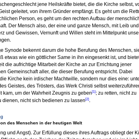
hengeschlecht jene Heilskräfte bietet, die die Kirche selbst, 
Geist geleitet, von ihrem Gründer empfängt. Es geht um die Ret
hlichen Person, es geht um den rechten Aufbau der menschlic
aft. Der Mensch also, der eine und ganze Mensch, mit Leib und
rz und Gewissen, Vernunft und Willen steht im Mittelpunkt unse
ngen.
ge Synode bekennt darum die hohe Berufung des Menschen, si
aß etwas wie ein göttlicher Same in ihn eingesenkt ist, und biete
t die aufrichtige Mitarbeit der Kirche an zur Errichtung jener
hen Gemeinschaft aller, die dieser Berufung entspricht. Dabei
die Kirche kein irdischer Machtwille, sondern nur dies eine: unt
es Geistes, des Trösters, das Werk Christi selbst weiterzuführe
[1]
lt kam, um der Wahrheit Zeugnis zu geben
; zu retten, nicht zu
[2]
zu dienen, nicht sich bedienen zu lassen
.
ng
tion des Menschen in der heutigen Welt
ng und Angst). Zur Erfüllung dieses ihres Auftrags obliegt der K