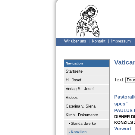
Wir über uns |
Kontakt |
Impressum
Vatica
Navigation
Startseite
Text:
Hl. Josef
Verlag St. Josef
Pastoralk
Videos
spes“
Caterina v. Siena
PAULUS 
Kirchl. Dokumente
DIENER D
KONZILS
• Standardwerke
Vorwort
• Konzilien