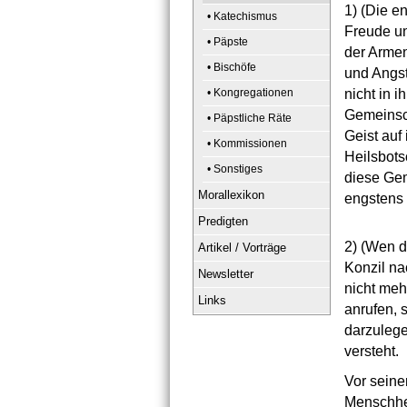
1)
(Die en
• Katechismus
Freude un
• Päpste
der Armen
• Bischöfe
und Angst
• Kongregationen
nicht in 
Gemeinsch
• Päpstliche Räte
Geist auf
• Kommissionen
Heilsbots
• Sonstiges
diese Gem
Morallexikon
engstens
Predigten
2)
(Wen da
Artikel / Vorträge
Konzil na
Newsletter
nicht meh
Links
anrufen, 
darzulege
versteht.
Vor seine
Menschhei