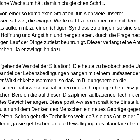
liche Wachstum hält damit nicht gleichen Schritt.
 von einer so komplexen Situation, tun sich viele unserer
sen schwer, die ewigen Werte recht zu erkennen und mit dem
s aufkommt, zu einer richtigen Synthese zu bringen; so sind sie
Hoffnung und Angst hin und her getrieben, durch die Frage na
gen Lauf der Dinge zutiefst beunruhigt. Dieser verlangt eine An
hen. Ja er zwingt ihn dazu.
efgehende Wandel der Situation). Die heute zu beobachtende 
Wandel der Lebensbedingungen hängen mit einem umfassende
r Wirklichkeit zusammen, so daß im Bildungsbereich die
schen, naturwissenschaftlichen und anthropologischen Diszipl
schen Bereich die auf diesen Disziplinen aufbauende Technik ei
s Gewicht erlangen. Diese positiv-wissenschaftliche Einstell
 Kultur und dem Denken des Menschen ein neues Gepräge gege
Zeiten. Schon geht die Technik so weit, daß sie das Antlitz der 
formt, ja sie geht schon an die Bewältigung des planetarischen