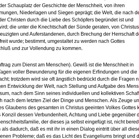
 der Schauplatz der Geschichte der Menschheit, von ihren
ungen, Niederlagen und Siegen geprägt; die Welt, die nach 
er Christen durch die Liebe des Schöpfers begründet ist und
wird; die unter die Knechtschaft der Sünde geraten, von Christus
uzigten und Auferstandenen, durch Brechung der Herrschaft d
reit wurde; bestimmt, umgestaltet zu werden nach Gottes
chluß und zur Vollendung zu kommen.
ftrag zum Dienst am Menschen). Gewiß ist die Menschheit in
agen voller Bewunderung für die eigenen Erfindungen und die
cht; trotzdem wird sie oft ängstlich bedrückt durch die Fragen 
gen Entwicklung der Welt, nach Stellung und Aufgabe des Men
sum, nach dem Sinn seines individuellen und kollektiven Schaf
ch nach dem letzten Ziel der Dinge und Menschen. Als Zeuge u
s Glaubens des gesamten in Christus geeinten Volkes Gottes 
 Konzil dessen Verbundenheit, Achtung und Liebe gegenüber 
nschheitsfamilie, der dieses ja selbst eingefügt ist, nicht bered
ls dadurch, daß es mit ihr in einen Dialog eintritt über all dies
enen Probleme; daß es das Licht des Evangeliums bringt und 