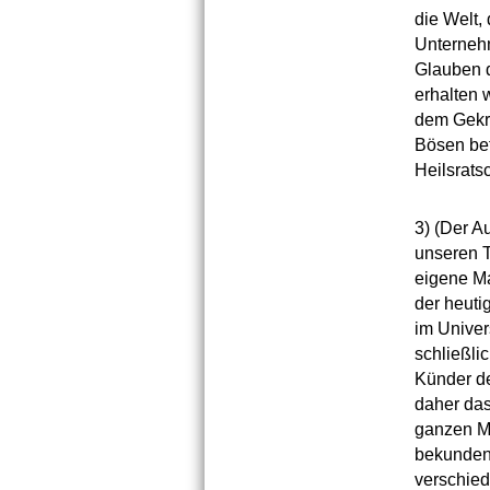
die Welt,
Unternehm
Glauben d
erhalten 
dem Gekre
Bösen bef
Heilsrats
3)
(Der Au
unseren T
eigene Ma
der heuti
im Univer
schließli
Künder de
daher das
ganzen Me
bekunden a
verschied