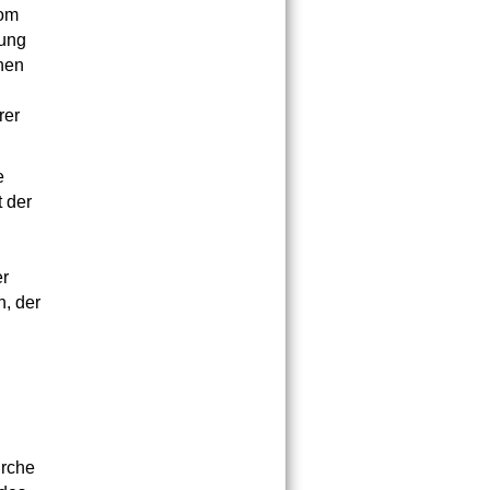
vom
tung
hen
rer
e
t der
er
n, der
irche