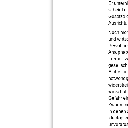
Er untern
scheint do
Gesetze d
Ausrichtu
Noch niem
und wirts
Bewohner 
Analphabe
Freiheit 
gesellsch
Einheit u
notwendig
widerstre
wirtschaf
Gefahr ei
Zwar nimm
in denen 
Ideologie
unverdros