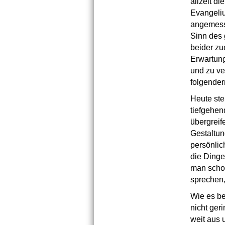
allzeit di
Evangeliu
angemess
Sinn des 
beider zue
Erwartung
und zu ve
folgende
Heute ste
tiefgehen
übergreif
Gestaltun
persönlic
die Ding
man schon
sprechen,
Wie es be
nicht ger
weit aus 