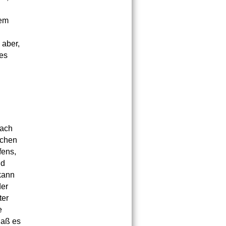
dem
 aber,
es
nach
schen
fens,
nd
kann
der
ter
e
daß es