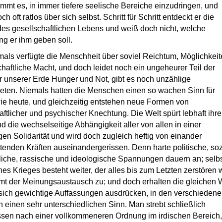
immt es, in immer tiefere seelische Bereiche einzudringen, und
ch oft ratlos über sich selbst. Schritt für Schritt entdeckt er die
es gesellschaftlichen Lebens und weiß doch nicht, welche
ng er ihm geben soll.
als verfügte die Menschheit über soviel Reichtum, Möglichkei
chaftliche Macht, und doch leidet noch ein ungeheurer Teil der
unserer Erde Hunger und Not, gibt es noch unzählige
ten. Niemals hatten die Menschen einen so wachen Sinn für
wie heute, und gleichzeitig entstehen neue Formen von
aftlicher und psychischer Knechtung. Die Welt spürt lebhaft ihre
nd die wechselseitige Abhängigkeit aller von allen in einer
en Solidarität und wird doch zugleich heftig von einander
itenden Kräften auseinandergerissen. Denn harte politische, soz
tliche, rassische und ideologische Spannungen dauern an; selbs
nes Krieges besteht weiter, der alles bis zum Letzten zerstören 
t der Meinungsaustausch zu; und doch erhalten die gleichen 
sich gewichtige Auffassungen ausdrücken, in den verschieden
n einen sehr unterschiedlichen Sinn. Man strebt schließlich
sen nach einer vollkommeneren Ordnung im irdischen Bereich,