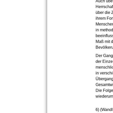
Auch über
Herrschaf
über die 
ihrem For
Menschen 
in method
beeinflus
Maß mit 
Bevölker
Der Gang 
der Einze
menschlic
in versch
Übergang 
Gesamtwir
Die Folge
wiederum
6)
(Wandlu