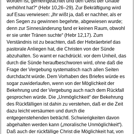
worden ist, gemeingeachtet und den Geist der Gnade
verhöhnt hat?“ (Hebr 10,26–29). Zur Bekräftigung wird
auf Esau verwiesen: „Ihr wißt ja, daß er nachher, als er
den Segen zu gewinnen begehrte, abgewiesen wurde;
denn zur Sinnesänderung fand er keinen Raum, obwohl
er sie unter Tränen suchte“ (Hebr 12,17). Zum
Verständnis ist zu beachten, daß der Hebräerbrief das
pastorale Anliegen hat, die Christen von der Sünde
abzuhalten. So warnt er nachdrückl. vor dem Unheil, das
durch die Sünde heraufbeschworen wird, ohne daß die
Frage der Vergebung systematisch nach allen Seiten
durchdacht würde. Dem Vorhaben des Briefes würde es
sogar zuwiderlaufen, wenn von der Möglichkeit der
Bekehrung und der Vergebung auch nach dem Rückfall
gesprochen würde. Die „Unmöglichkeit“ der Bekehrung
des Rückfälligen ist dahin zu verstehen, daß er die Zeit
dazu leicht versäumen und durch die
entgegenstehenden beträchtl. Schwierigkeiten davon
abgehalten werden kann („moralische Unmöglichkeit“).
Daß auch der rückfällige Christ die Möglichkeit hat, von