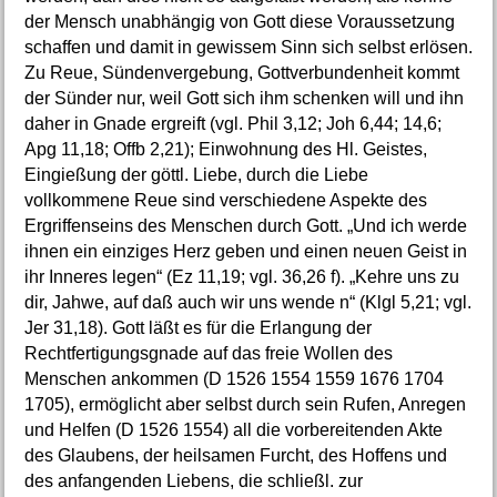
der Mensch unabhängig von Gott diese Voraussetzung
schaffen und damit in gewissem Sinn sich selbst erlösen.
Zu Reue, Sündenvergebung, Gottverbundenheit kommt
der Sünder nur, weil Gott sich ihm schenken will und ihn
daher in Gnade ergreift (vgl. Phil 3,12; Joh 6,44; 14,6;
Apg 11,18; Offb 2,21); Einwohnung des Hl. Geistes,
Eingießung der göttl. Liebe, durch die Liebe
vollkommene Reue sind verschiedene Aspekte des
Ergriffenseins des Menschen durch Gott. „Und ich werde
ihnen ein einziges Herz geben und einen neuen Geist in
ihr Inneres legen“ (Ez 11,19; vgl. 36,26 f). „Kehre uns zu
dir, Jahwe, auf daß auch wir uns wende n“ (Klgl 5,21; vgl.
Jer 31,18). Gott läßt es für die Erlangung der
Rechtfertigungsgnade auf das freie Wollen des
Menschen ankommen (D 1526 1554 1559 1676 1704
1705), ermöglicht aber selbst durch sein Rufen, Anregen
und Helfen (D 1526 1554) all die vorbereitenden Akte
des Glaubens, der heilsamen Furcht, des Hoffens und
des anfangenden Liebens, die schließl. zur