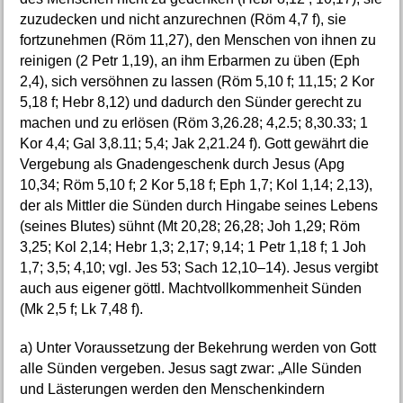
zuzudecken und nicht anzurechnen (Röm 4,7 f), sie
fortzunehmen (Röm 11,27), den Menschen von ihnen zu
reinigen (2 Petr 1,19), an ihm Erbarmen zu üben (Eph
2,4), sich versöhnen zu lassen (Röm 5,10 f; 11,15; 2 Kor
5,18 f; Hebr 8,12) und dadurch den Sünder gerecht zu
machen und zu erlösen (Röm 3,26.28; 4,2.5; 8,30.33; 1
Kor 4,4; Gal 3,8.11; 5,4; Jak 2,21.24 f). Gott gewährt die
Vergebung als Gnadengeschenk durch Jesus (Apg
10,34; Röm 5,10 f; 2 Kor 5,18 f; Eph 1,7; Kol 1,14; 2,13),
der als Mittler die Sünden durch Hingabe seines Lebens
(seines Blutes) sühnt (Mt 20,28; 26,28; Joh 1,29; Röm
3,25; Kol 2,14; Hebr 1,3; 2,17; 9,14; 1 Petr 1,18 f; 1 Joh
1,7; 3,5; 4,10; vgl. Jes 53; Sach 12,10–14). Jesus vergibt
auch aus eigener göttl. Machtvollkommenheit Sünden
(Mk 2,5 f; Lk 7,48 f).
a) Unter Voraussetzung der Bekehrung werden von Gott
alle Sünden vergeben. Jesus sagt zwar: „Alle Sünden
und Lästerungen werden den Menschenkindern