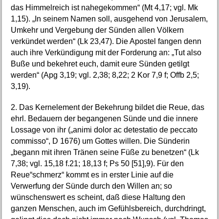
das Himmelreich ist nahegekommen“ (Mt 4,17; vgl. Mk
1,15). „In seinem Namen soll, ausgehend von Jerusalem,
Umkehr und Vergebung der Sünden allen Völkern
verkündet werden“ (Lk 23,47). Die Apostel fangen denn
auch ihre Verkündigung mit der Forderung an: „Tut also
Buße und bekehret euch, damit eure Sünden getilgt
werden“ (Apg 3,19; vgl. 2,38; 8,22; 2 Kor 7,9 f; Offb 2,5;
3,19).
2. Das Kernelement der Bekehrung bildet die Reue, das
ehrl. Bedauern der begangenen Sünde und die innere
Lossage von ihr („animi dolor ac detestatio de peccato
commisso“, D 1676) um Gottes willen. Die Sünderin
„begann mit ihren Tränen seine Füße zu benetzen“ (Lk
7,38; vgl. 15,18 f.21; 18,13 f; Ps 50 [51],9). Für den
Reue“schmerz“ kommt es in erster Linie auf die
Verwerfung der Sünde durch den Willen an; so
wünschenswert es scheint, daß diese Haltung den
ganzen Menschen, auch im Gefühlsbereich, durchdringt,