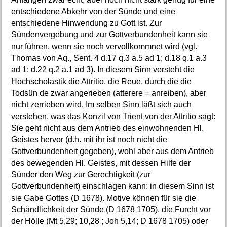
entschiedene Abkehr von der Sünde und eine
entschiedene Hinwendung zu Gott ist. Zur
Sündenvergebung und zur Gottverbundenheit kann sie
nur führen, wenn sie noch vervollkommnet wird (vgl.
Thomas von Aq., Sent. 4 d.17 q.3 a.5 ad 1; d.18 q.1 a.3
ad 1; d.22 q.2 a.1 ad 3). In diesem Sinn versteht die
Hochscholastik die Attritio, die Reue, durch die die
Todsün de zwar angerieben (atterere = anreiben), aber
nicht zerrieben wird. Im selben Sinn läßt sich auch
verstehen, was das Konzil von Trient von der Attritio sagt:
Sie geht nicht aus dem Antrieb des einwohnenden Hl.
Geistes hervor (d.h. mit ihr ist noch nicht die
Gottverbundenheit gegeben), wohl aber aus dem Antrieb
des bewegenden Hl. Geistes, mit dessen Hilfe der
Sünder den Weg zur Gerechtigkeit (zur
Gottverbundenheit) einschlagen kann; in diesem Sinn ist
sie Gabe Gottes (D 1678). Motive können für sie die
Schändlichkeit der Sünde (D 1678 1705), die Furcht vor
der Hölle (Mt 5,29; 10,28 ; Joh 5,14; D 1678 1705) oder