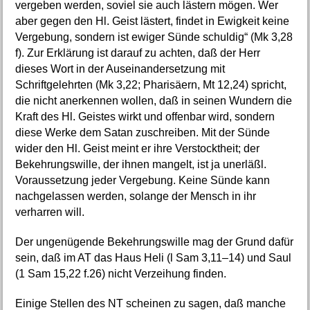
vergeben werden, soviel sie auch lästern mögen. Wer
aber gegen den Hl. Geist lästert, findet in Ewigkeit keine
Vergebung, sondern ist ewiger Sünde schuldig“ (Mk 3,28
f). Zur Erklärung ist darauf zu achten, daß der Herr
dieses Wort in der Auseinandersetzung mit
Schriftgelehrten (Mk 3,22; Pharisäern, Mt 12,24) spricht,
die nicht anerkennen wollen, daß in seinen Wundern die
Kraft des Hl. Geistes wirkt und offenbar wird, sondern
diese Werke dem Satan zuschreiben. Mit der Sünde
wider den Hl. Geist meint er ihre Verstocktheit; der
Bekehrungswille, der ihnen mangelt, ist ja unerläßl.
Voraussetzung jeder Vergebung. Keine Sünde kann
nachgelassen werden, solange der Mensch in ihr
verharren will.
Der ungenügende Bekehrungswille mag der Grund dafür
sein, daß im AT das Haus Heli (l Sam 3,11–14) und Saul
(1 Sam 15,22 f.26) nicht Verzeihung finden.
Einige Stellen des NT scheinen zu sagen, daß manche