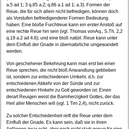
a.5 ad 1; 3 q.85 a.2; q.86 a.1 ad 1; a.3). Formen der
Reue, die für sich allein nicht befriedigen, können doch
als Vorstufen befriedigenderer Formen Bedeutung
haben: Eine bloße Furchtreue kann ein erster Anstoß auf
eine rechte Reue hin sein (vgl. Thomas vonAq., S.Th. 2,2
q.19 a.2 ad 4.6); und eine bloß natürl. Reue kann unter
dem Einfluß der Gnade in übernatürliche umgewandelt
werden.
Von geschehener Bekehrung kann man erst bei einer
Reue sprechen, die nicht bloß Anwandlung geblieben
ist, sondern zur entschiedenen Umkehr, d.h. zur
entschiedenen Abkehr von der Sünde und zur
entschiedenen Hinkehr zu Gott geworden ist. Einen
derart Reuigen weist die Barmherzigkeit Gottes, der das
Heil aller Menschen will (vgl. 1 Tim 2,4), nicht zurück.
Zu solcher Entschiedenheit reift die Reue unter dem
Einfluß der Gnade. Es kann sein, daß sie in ihren
Anfängen zwar echt, aber noch nicht stark genug für eine