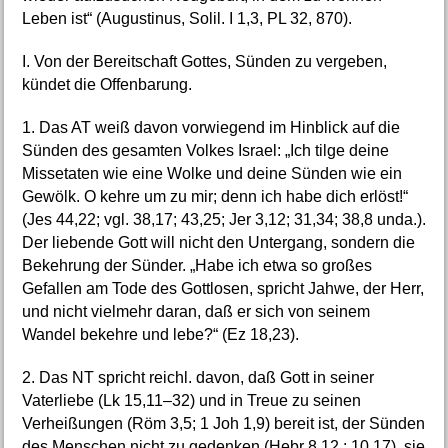
Leben ist“ (Augustinus, Solil. I 1,3, PL 32, 870).
I. Von der Bereitschaft Gottes, Sünden zu vergeben,
kündet die Offenbarung.
1. Das AT weiß davon vorwiegend im Hinblick auf die
Sünden des gesamten Volkes Israel: „Ich tilge deine
Missetaten wie eine Wolke und deine Sünden wie ein
Gewölk. O kehre um zu mir; denn ich habe dich erlöst!“
(Jes 44,22; vgl. 38,17; 43,25; Jer 3,12; 31,34; 38,8 unda.).
Der liebende Gott will nicht den Untergang, sondern die
Bekehrung der Sünder. „Habe ich etwa so großes
Gefallen am Tode des Gottlosen, spricht Jahwe, der Herr,
und nicht vielmehr daran, daß er sich von seinem
Wandel bekehre und lebe?“ (Ez 18,23).
2. Das NT spricht reichl. davon, daß Gott in seiner
Vaterliebe (Lk 15,11–32) und in Treue zu seinen
Verheißungen (Röm 3,5; 1 Joh 1,9) bereit ist, der Sünden
des Menschen nicht zu gedenken (Hebr 8,12 ; 10,17), sie