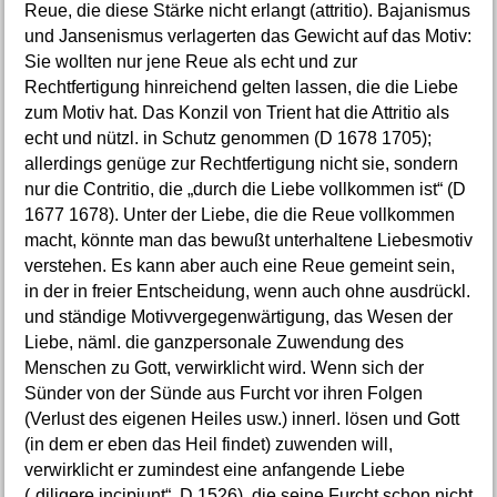
Reue, die diese Stärke nicht erlangt (attritio). Bajanismus
und Jansenismus verlagerten das Gewicht auf das Motiv:
Sie wollten nur jene Reue als echt und zur
Rechtfertigung hinreichend gelten lassen, die die Liebe
zum Motiv hat. Das Konzil von Trient hat die Attritio als
echt und nützl. in Schutz genommen (D 1678 1705);
allerdings genüge zur Rechtfertigung nicht sie, sondern
nur die Contritio, die „durch die Liebe vollkommen ist“ (D
1677 1678). Unter der Liebe, die die Reue vollkommen
macht, könnte man das bewußt unterhaltene Liebesmotiv
verstehen. Es kann aber auch eine Reue gemeint sein,
in der in freier Entscheidung, wenn auch ohne ausdrückl.
und ständige Motivvergegenwärtigung, das Wesen der
Liebe, näml. die ganzpersonale Zuwendung des
Menschen zu Gott, verwirklicht wird. Wenn sich der
Sünder von der Sünde aus Furcht vor ihren Folgen
(Verlust des eigenen Heiles usw.) innerl. lösen und Gott
(in dem er eben das Heil findet) zuwenden will,
verwirklicht er zumindest eine anfangende Liebe
(„diligere incipiunt“, D 1526), die seine Furcht schon nicht