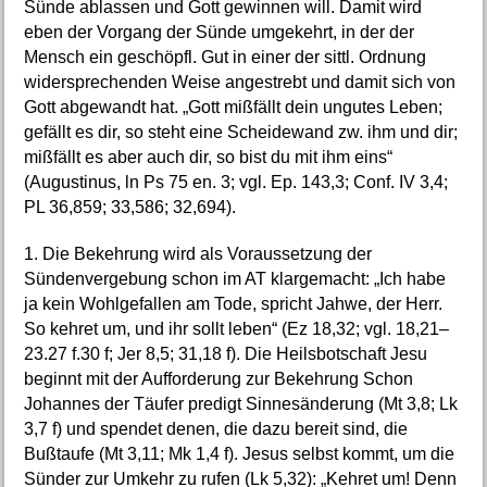
Sünde ablassen und Gott gewinnen will. Damit wird
eben der Vorgang der Sünde umgekehrt, in der der
Mensch ein geschöpfl. Gut in einer der sittl. Ordnung
widersprechenden Weise angestrebt und damit sich von
Gott abgewandt hat. „Gott mißfällt dein ungutes Leben;
gefällt es dir, so steht eine Scheidewand zw. ihm und dir;
mißfällt es aber auch dir, so bist du mit ihm eins“
(Augustinus, ln Ps 75 en. 3; vgl. Ep. 143,3; Conf. IV 3,4;
PL 36,859; 33,586; 32,694).
1. Die Bekehrung wird als Voraussetzung der
Sündenvergebung schon im AT klargemacht: „Ich habe
ja kein Wohlgefallen am Tode, spricht Jahwe, der Herr.
So kehret um, und ihr sollt leben“ (Ez 18,32; vgl. 18,21–
23.27 f.30 f; Jer 8,5; 31,18 f). Die Heilsbotschaft Jesu
beginnt mit der Aufforderung zur Bekehrung Schon
Johannes der Täufer predigt Sinnesänderung (Mt 3,8; Lk
3,7 f) und spendet denen, die dazu bereit sind, die
Bußtaufe (Mt 3,11; Mk 1,4 f). Jesus selbst kommt, um die
Sünder zur Umkehr zu rufen (Lk 5,32): „Kehret um! Denn