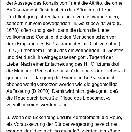
der Aussage des Konzils von Trient die Attritio, die ohne
Bußsakrament für sich allein den Sünder nicht zur
Rechtfertigung führen kann, nicht vom einwohnenden,
sondern nur vom bewegenden Hl. Geist bewirkt wird (D
1678); offenkundig steht dann die durch die Liebe
vollkommene Contritio, die den Menschen schon vor
dem Empfang des Bußsakramentes mit Gott versöhnt (D
1677), unter dem Einfluß des einwohnenden Hl. Geistes
und der durch ihn eingegossenen göttl. Tugend der
Liebe. Nach einer Entscheidung des Hl. Offiziums darf
die Meinung, Reue ohne ausdrückl. erweckten Liebesakt
genüge zur Erlangung der Gnade im Bußsakrament,
ebenso wenig verketzert werden wie die gegenteilige
Auffassung (D 2070). Damit wird nicht geleugnet, daß
die Reue durch bewußte Pflege des Liebesmotivs
vervollkommnet werden kann.
3. Wenn die Bekehrung und ihr Kernelement, die Reue,
als Voraussetzung der Sündenvergebung bezeichnet
werden, darf dies nicht so aufgefaßt werden, als könne