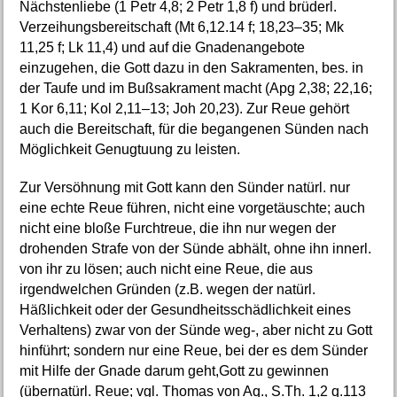
Nächstenliebe (1 Petr 4,8; 2 Petr 1,8 f) und brüderl.
Verzeihungsbereitschaft (Mt 6,12.14 f; 18,23–35; Mk
11,25 f; Lk 11,4) und auf die Gnadenangebote
einzugehen, die Gott dazu in den Sakramenten, bes. in
der Taufe und im Bußsakrament macht (Apg 2,38; 22,16;
1 Kor 6,11; Kol 2,11–13; Joh 20,23). Zur Reue gehört
auch die Bereitschaft, für die begangenen Sünden nach
Möglichkeit Genugtuung zu leisten.
Zur Versöhnung mit Gott kann den Sünder natürl. nur
eine echte Reue führen, nicht eine vorgetäuschte; auch
nicht eine bloße Furchtreue, die ihn nur wegen der
drohenden Strafe von der Sünde abhält, ohne ihn innerl.
von ihr zu lösen; auch nicht eine Reue, die aus
irgendwelchen Gründen (z.B. wegen der natürl.
Häßlichkeit oder der Gesundheitsschädlichkeit eines
Verhaltens) zwar von der Sünde weg-, aber nicht zu Gott
hinführt; sondern nur eine Reue, bei der es dem Sünder
mit Hilfe der Gnade darum geht,Gott zu gewinnen
(übernatürl. Reue; vgl. Thomas von Aq., S.Th. 1,2 q.113