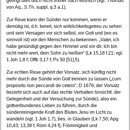
gelingt dies doch nicht immer nach Wunsch (vgl. Thomas
von Aq., S.Th. suppl. q.3 a.1).
Zur Reue kann der Sünder nur kommen, wenn er
demütig ist, d.h. bereit, sich wirklichkeitsgetreu zu sehen
und sein Versagen vor sich selbst, vor Gott und (wo es
sinnvoll ist) vor den Menschen zu bekennen. „Vater, ich
habe gesündigt gegen den Himmel und vor dir. Ich bin
nicht mehr wert, dein Sohn zu heißen“ (Lk 15,18 f.21; vgl.
1 Joh 1,8 f; Offb 3,17 f; Ps 50 [51],5).
Zur echten Reue gehört der Vorsatz, sich künftig nicht
mehr durch die Sünde von Gott trennen zu lassen („cum
proposito non peccandi de cetero“, D 1676; der Vorsatz
bezieht sich auch auf das rechte Verhalten hinsichtl. der
Gelegenheit und der Versuchung zur Sünde), also ein
gottverbundenes Leben zu führen, durch die
sündenreinigende Kraft des Blutes Jesu im Licht zu
wandeln (vgl. 1 Joh 1,7), bes. in Glauben (Lk 7,50; Apg
10,43; 13,38 f; Röm 4,24 f), Frömmigkeit und