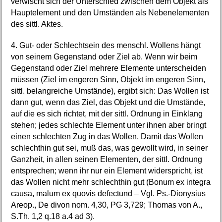
verwischt sich der Unterschied zwischen dem Objekt als
Hauptelement und den Umständen als Nebenelementen
des sittl. Aktes.
4. Gut- oder Schlechtsein des menschl. Wollens hängt
von seinem Gegenstand oder Ziel ab. Wenn wir beim
Gegenstand oder Ziel mehrere Elemente unterscheiden
müssen (Ziel im engeren Sinn, Objekt im engeren Sinn,
sittl. belangreiche Umstände), ergibt sich: Das Wollen ist
dann gut, wenn das Ziel, das Objekt und die Umstände,
auf die es sich richtet, mit der sittl. Ordnung in Einklang
stehen; jedes schlechte Element unter ihnen aber bringt
einen schlechten Zug in das Wollen. Damit das Wollen
schlechthin gut sei, muß das, was gewollt wird, in seiner
Ganzheit, in allen seinen Elementen, der sittl. Ordnung
entsprechen; wenn ihr nur ein Element widerspricht, ist
das Wollen nicht mehr schlechthin gut (Bonum ex integra
causa, malum ex quovis defectund – Vgl. Ps.-Dionysius
Areop., De divon nom. 4,30, PG 3,729; Thomas von A.,
S.Th. 1,2 q.18 a.4 ad 3).