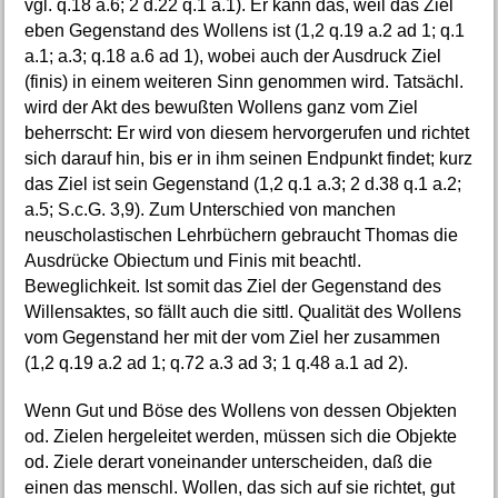
vgl. q.18 a.6; 2 d.22 q.1 a.1). Er kann das, weil das Ziel
eben Gegenstand des Wollens ist (1,2 q.19 a.2 ad 1; q.1
a.1; a.3; q.18 a.6 ad 1), wobei auch der Ausdruck Ziel
(finis) in einem weiteren Sinn genommen wird. Tatsächl.
wird der Akt des bewußten Wollens ganz vom Ziel
beherrscht: Er wird von diesem hervorgerufen und richtet
sich darauf hin, bis er in ihm seinen Endpunkt findet; kurz
das Ziel ist sein Gegenstand (1,2 q.1 a.3; 2 d.38 q.1 a.2;
a.5; S.c.G. 3,9). Zum Unterschied von manchen
neuscholastischen Lehrbüchern gebraucht Thomas die
Ausdrücke Obiectum und Finis mit beachtl.
Beweglichkeit. Ist somit das Ziel der Gegenstand des
Willensaktes, so fällt auch die sittl. Qualität des Wollens
vom Gegenstand her mit der vom Ziel her zusammen
(1,2 q.19 a.2 ad 1; q.72 a.3 ad 3; 1 q.48 a.1 ad 2).
Wenn Gut und Böse des Wollens von dessen Objekten
od. Zielen hergeleitet werden, müssen sich die Objekte
od. Ziele derart voneinander unterscheiden, daß die
einen das menschl. Wollen, das sich auf sie richtet, gut