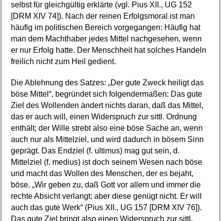
selbst für gleichgültig erklärte (vgl. Pius XII., UG 152
[DRM XIV 74]). Nach der reinen Erfolgsmoral ist man
häufig im politischen Bereich vorgegangen: Häufig hat
man dem Machthaber jedes Mittel nachgesehen, wenn
er nur Erfolg hatte. Der Menschheit hat solches Handeln
freilich nicht zum Heil gedient.
Die Ablehnung des Satzes: „Der gute Zweck heiligt das
böse Mittel“, begründet sich folgendermaßen: Das gute
Ziel des Wollenden ändert nichts daran, daß das Mittel,
das er auch will, einen Widerspruch zur sittl. Ordnung
enthält; der Wille strebt also eine böse Sache an, wenn
auch nur als Mittelziel, und wird dadurch in bösem Sinn
geprägt. Das Endziel (f. ultimus) mag gut sein, d.
Mittelziel (f. medius) ist doch seinem Wesen nach böse
und macht das Wollen des Menschen, der es bejaht,
böse. „Wir geben zu, daß Gott vor allem und immer die
rechte Absicht verlangt; aber diese genügt nicht. Er will
auch das gute Werk“ (Pius XII., UG 157 [DRM XIV 76]).
Das gute Ziel bringt also einen Widerspruch zur sittl.