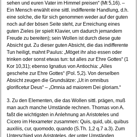
sehen und euren Vater im Himmel preisen“ (Mt 5,16). –
Ein Mensch erwählt eine sittl. indifferente Handlung, d.h.
eine solche, die für sich genommen weder auf der guten
noch auf der bösen Seite steht, zur Erreichung eines
guten Zieles (er spielt Klavier, um dadurch jemandem
Freude zu bereiten); sein Wollen ist durch diese gute
Absicht gut. Zu dieser guten Absicht, die das indifferente
Tun heiligt, mahnt Paulus: „Möget ihr also essen oder
trinken oder sonst etwas tun: tut alles zur Ehre Gottes“ (1
Kor 10,31); ebenso Ignatius von Antiochia: „Alles
geschehe zur Ehre Gottes“ (Pol. 5,2). Von derselben
Absicht zeugen die Grundsätze: „Ut in omnibus
glorificetur Deus“ – „Omnia ad maiorem Dei gloriam.“
3. Zu den Elementen, die das Wollen sittl. prägen, muß
man auch manche Umstände rechnen. Thomas von A.
faßt die wichtigsten in Anlehnung an Aristoteles und
Cicero im Hexameter zusammen: Quis, quid, ubi, quibus
auxiliis, cur, quomodo, quando (S.Th. 1,2 q.7 a.3). Zum
Unterschied von Aristoteles, der unter Umständen