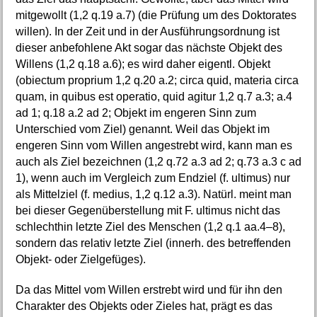
mitgewollt (1,2 q.19 a.7) (die Prüfung um des Doktorates
willen). In der Zeit und in der Ausführungsordnung ist
dieser anbefohlene Akt sogar das nächste Objekt des
Willens (1,2 q.18 a.6); es wird daher eigentl. Objekt
(obiectum proprium 1,2 q.20 a.2; circa quid, materia circa
quam, in quibus est operatio, quid agitur 1,2 q.7 a.3; a.4
ad 1; q.18 a.2 ad 2; Objekt im engeren Sinn zum
Unterschied vom Ziel) genannt. Weil das Objekt im
engeren Sinn vom Willen angestrebt wird, kann man es
auch als Ziel bezeichnen (1,2 q.72 a.3 ad 2; q.73 a.3 c ad
1), wenn auch im Vergleich zum Endziel (f. ultimus) nur
als Mittelziel (f. medius, 1,2 q.12 a.3). Natürl. meint man
bei dieser Gegenüberstellung mit F. ultimus nicht das
schlechthin letzte Ziel des Menschen (1,2 q.1 aa.4–8),
sondern das relativ letzte Ziel (innerh. des betreffenden
Objekt- oder Zielgefüges).
Da das Mittel vom Willen erstrebt wird und für ihn den
Charakter des Objekts oder Zieles hat, prägt es das