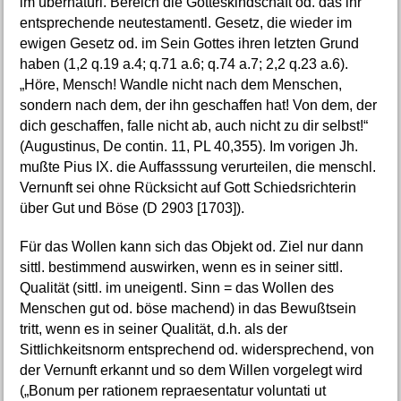
im übernatürl. Bereich die Gotteskindschaft od. das ihr
entsprechende neutestamentl. Gesetz, die wieder im
ewigen Gesetz od. im Sein Gottes ihren letzten Grund
haben (1,2 q.19 a.4; q.71 a.6; q.74 a.7; 2,2 q.23 a.6).
„Höre, Mensch! Wandle nicht nach dem Menschen,
sondern nach dem, der ihn geschaffen hat! Von dem, der
dich geschaffen, falle nicht ab, auch nicht zu dir selbst!“
(Augustinus, De contin. 11, PL 40,355). Im vorigen Jh.
mußte Pius IX. die Auffasssung verurteilen, die menschl.
Vernunft sei ohne Rücksicht auf Gott Schiedsrichterin
über Gut und Böse (D 2903 [1703]).
Für das Wollen kann sich das Objekt od. Ziel nur dann
sittl. bestimmend auswirken, wenn es in seiner sittl.
Qualität (sittl. im uneigentl. Sinn = das Wollen des
Menschen gut od. böse machend) in das Bewußtsein
tritt, wenn es in seiner Qualität, d.h. als der
Sittlichkeitsnorm entsprechend od. widersprechend, von
der Vernunft erkannt und so dem Willen vorgelegt wird
(„Bonum per rationem repraesentatur voluntati ut