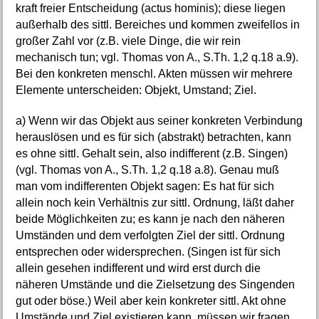
kraft freier Entscheidung (actus hominis); diese liegen
außerhalb des sittl. Bereiches und kommen zweifellos in
großer Zahl vor (z.B. viele Dinge, die wir rein
mechanisch tun; vgl. Thomas von A., S.Th. 1,2 q.18 a.9).
Bei den konkreten menschl. Akten müssen wir mehrere
Elemente unterscheiden: Objekt, Umstand; Ziel.
a) Wenn wir das Objekt aus seiner konkreten Verbindung
herauslösen und es für sich (abstrakt) betrachten, kann
es ohne sittl. Gehalt sein, also indifferent (z.B. Singen)
(vgl. Thomas von A., S.Th. 1,2 q.18 a.8). Genau muß
man vom indifferenten Objekt sagen: Es hat für sich
allein noch kein Verhältnis zur sittl. Ordnung, läßt daher
beide Möglichkeiten zu; es kann je nach den näheren
Umständen und dem verfolgten Ziel der sittl. Ordnung
entsprechen oder widersprechen. (Singen ist für sich
allein gesehen indifferent und wird erst durch die
näheren Umstände und die Zielsetzung des Singenden
gut oder böse.) Weil aber kein konkreter sittl. Akt ohne
Umstände und Ziel existieren kann, müssen wir fragen,