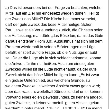
a) Das ist besonders bei der Frage zu beachten, welche
Mittel auf ein Ziel hin eingesetzt werden dürfen. Heiligt
der Zweck das Mittel? Die Kirche hat immer verneint,
daß der gute Zweck das böse Mittel heilige. Schon
Paulus weist als Verleumdung zurück, die Christen seien
der Auffassung, man dürfe „das Böse tun, damit das Gute
daraus entstehe“ (Röm 3,8). Augustinus hat sich mit dem
Problem wiederholt in seinen Erörterungen der Lüge
befaßt; er stieß auf die Frage, ob die Nutzlüge erlaubt
sei. Da er die Lüge als in sich schlecht erkannte, konnte
die Antwort für ihn nur heißen: Auch um eines guten
Zweckes willen ist die Lüge nicht erlaubt, da der gute
Zweck nicht das böse Mittel heiligen kann. „Es ist zwar
ein großer Unterschied, aus welchem Grunde, zu
welchem Zwecke, in welcher Absicht etwas getan wird;
aber das, was unzweifelhaft Sünde ist, darf unter keinem
Vorwand eines edlen Beweggrundes, zu keinem angebl.
guten Zwecke, in keiner vermeintl. guten Absicht getan
werden“ (Contra mend. 7,18; vgl. 14,30; 15,32; De mend.