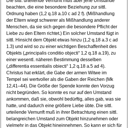
Die sittl. urteilende Vernunft muß aber jene Umstände
beachten, die eine besondere Beziehung zur sittl.
Ordnung haben (1,2 q.18 a.10 c ad 2 f). (Mißhandlung
der Eltern wiegt schwerer als Mißhandlung anderer
Menschen, da sie sich gegen die besondere Pflicht der
Liebe zu den Eltern richtet.) Ein solcher Umstand fügt in
sittl. Hinsicht dem Objekt etwas hinzu (1,2 q.18 a.3 c ad
1.3) und wird so zu einer wichtigen Beschaffenheit des
Objekts („principalis conditio objecti“ 1,2 q.18 a.19), zu
einer wesentl. näheren Bestimmung desselben
(„differentia essentialis obiecti“ 1,2 q.18 a.5 ad 4).
Christus hat erklärt, die Gabe der armen Witwe im
Tempel sei wertvoller als die Gaben der Reichen (Mk
12,41–44). Die Größe der Spende konnte den Vorzug
nicht begründen. So konnte es nur auf den Umstand
ankommen, daß sie, obwohl bedürftig, alles gab, was sie
hatte, und dadurch eine größere Liebe übte. Die sittl.
urteilende Vernunft muß in ihrer Betrachtung einen sittl.
belangreichen Umstand zum Objekt hinzunehmen oder
vielmehr in das Objekt hineinnehmen. So kann er sich für