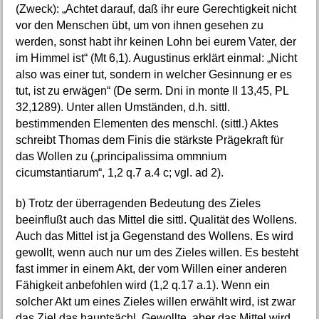
(Zweck): „Achtet darauf, daß ihr eure Gerechtigkeit nicht
vor den Menschen übt, um von ihnen gesehen zu
werden, sonst habt ihr keinen Lohn bei eurem Vater, der
im Himmel ist“ (Mt 6,1). Augustinus erklärt einmal: „Nicht
also was einer tut, sondern in welcher Gesinnung er es
tut, ist zu erwägen“ (De serm. Dni in monte II 13,45, PL
32,1289). Unter allen Umständen, d.h. sittl.
bestimmenden Elementen des menschl. (sittl.) Aktes
schreibt Thomas dem Finis die stärkste Prägekraft für
das Wollen zu („principalissima ommnium
cicumstantiarum“, 1,2 q.7 a.4 c; vgl. ad 2).
b) Trotz der überragenden Bedeutung des Zieles
beeinflußt auch das Mittel die sittl. Qualität des Wollens.
Auch das Mittel ist ja Gegenstand des Wollens. Es wird
gewollt, wenn auch nur um des Zieles willen. Es besteht
fast immer in einem Akt, der vom Willen einer anderen
Fähigkeit anbefohlen wird (1,2 q.17 a.1). Wenn ein
solcher Akt um eines Zieles willen erwählt wird, ist zwar
das Ziel das hauptsächl. Gewollte, aber das Mittel wird