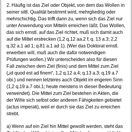
2. Häufig ist das Ziel oder Objekt, von dem das Wollen in
seiner sittl. Qualität bestimmt wird, mehrgliedrig oder
mehrschichtig. Das trifft dann zu, wenn sich das Ziel nur
unter Anwendung von Mitteln erreichen läßt. Das Wollen,
das sich ernstl. auf das Ziel richtet, muß sich damit auch
auf die Mittel erstrecken (1,2 q.12 aa.2 f; q. 13 a.3; 2,2
q.32 a.1 ad 1; q.81 a.1 ad 1). (Wer das Doktorat ernstl.
erwerben will, muß auch die dafür notwendigen
Prüfungen wollen.) Wir unterscheiden also für diesen
Fall zwischen dem Ziel (finis) und dem Mittel zum Ziel
(„id quod est ad finem“, 1,2 q.12 a.4; q.13 a.3; q.19 a.7
obi.) und nennen letzteres auch Objekt im engeren Sinn
(1,2 q.19 a.7 obi.1; heute meistens in dieser Bedeutung
verwendet). Die Mittel zum Ziel bestehen in Akten, die
der Wille sich selbst oder anderen Fähigkeiten gebietet
(actus imperati), weil er durch sie das Ziel zu erreichen
strebt.
a) Wenn auf ein Ziel hin Mittel gewollt werden, steht das