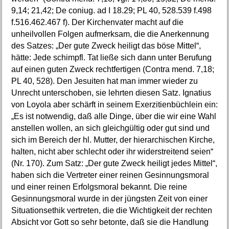
9,14; 21,42; De coniug. ad I 18.29; PL 40, 528.539 f.498
f.516.462.467 f). Der Kirchenvater macht auf die
unheilvollen Folgen aufmerksam, die die Anerkennung
des Satzes: „Der gute Zweck heiligt das böse Mittel“,
hätte: Jede schimpfl. Tat ließe sich dann unter Berufung
auf einen guten Zweck rechtfertigen (Contra mend. 7,18;
PL 40, 528). Den Jesuiten hat man immer wieder zu
Unrecht unterschoben, sie lehrten diesen Satz. Ignatius
von Loyola aber schärft in seinem Exerzitienbüchlein ein:
„Es ist notwendig, daß alle Dinge, über die wir eine Wahl
anstellen wollen, an sich gleichgültig oder gut sind und
sich im Bereich der hl. Mutter, der hierarchischen Kirche,
halten, nicht aber schlecht oder ihr widerstreitend seien“
(Nr. 170). Zum Satz: „Der gute Zweck heiligt jedes Mittel“,
haben sich die Vertreter einer reinen Gesinnungsmoral
und einer reinen Erfolgsmoral bekannt. Die reine
Gesinnungsmoral wurde in der jüngsten Zeit von einer
Situationsethik vertreten, die die Wichtigkeit der rechten
Absicht vor Gott so sehr betonte, daß sie die Handlung