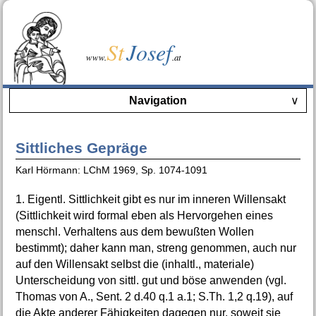
St
Josef
www.
.at
Navigation
∨
Sittliches Gepräge
Karl Hörmann: LChM 1969, Sp. 1074-1091
1. Eigentl. Sittlichkeit gibt es nur im inneren Willensakt
(Sittlichkeit wird formal eben als Hervorgehen eines
menschl. Verhaltens aus dem bewußten Wollen
bestimmt); daher kann man, streng genommen, auch nur
auf den Willensakt selbst die (inhaltl., materiale)
Unterscheidung von sittl. gut und böse anwenden (vgl.
Thomas von A., Sent. 2 d.40 q.1 a.1; S.Th. 1,2 q.19), auf
die Akte anderer Fähigkeiten dagegen nur, soweit sie