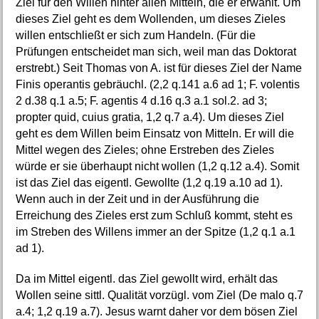
Ziel für den Willen hinter allen Mitteln, die er erwählt. Um
dieses Ziel geht es dem Wollenden, um dieses Zieles
willen entschließt er sich zum Handeln. (Für die
Prüfungen entscheidet man sich, weil man das Doktorat
erstrebt.) Seit Thomas von A. ist für dieses Ziel der Name
Finis operantis gebräuchl. (2,2 q.141 a.6 ad 1; F. volentis
2 d.38 q.1 a.5; F. agentis 4 d.16 q.3 a.1 sol.2. ad 3;
propter quid, cuius gratia, 1,2 q.7 a.4). Um dieses Ziel
geht es dem Willen beim Einsatz von Mitteln. Er will die
Mittel wegen des Zieles; ohne Erstreben des Zieles
würde er sie überhaupt nicht wollen (1,2 q.12 a.4). Somit
ist das Ziel das eigentl. Gewollte (1,2 q.19 a.10 ad 1).
Wenn auch in der Zeit und in der Ausführung die
Erreichung des Zieles erst zum Schluß kommt, steht es
im Streben des Willens immer an der Spitze (1,2 q.1 a.1
ad 1).
Da im Mittel eigentl. das Ziel gewollt wird, erhält das
Wollen seine sittl. Qualität vorzügl. vom Ziel (De malo q.7
a.4; 1,2 q.19 a.7). Jesus warnt daher vor dem bösen Ziel