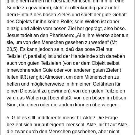
gibt einem Armen nur deshalb Almosen, um ihn für eine
Sünde zu gewinnen), steht er offenkundig ganz unter
dem Einfluß des bösen Zieles und spielt der gute Gehalt
des Objekts für ihn keine Rolle; sein Wollen ist daher
einzig und allein vom bösen Ziel her geprägt, also böse.
Jesus tadelt an den Pharisäern: „Alle ihre Werke aber tun
sie, um von den Menschen gesehen zu werden“ (Mt
23,5). Es kann jedoch sein, daß das böse Ziel nur
Teilziel (f. partialis) ist und der Handelnde sich daneben
auch von guten Teilzielen (von der dem Objekt selbst
innewohnenden Güte oder von anderen guten Zielen)
leiten läßt (er gibt Almosen, um dem Mitmenschen zu
helfen und möglicherweise in ihm einen Gefährten für
einen Diebstahl zu gewinnen); von den guten Teilzielen
wird das Wollen gut beeinflußt, von den bösen im bösen
Sinn; die einen oder die andern können überwiegen.
5. Gibt es sittl. indifferente menschl. Akte? Die Frage
bezieht sich nur auf eigentl. menschl. Akte, nicht auf Akte,
die zwar durch den Menschen geschehen, aber nicht