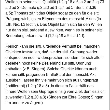
Wollen in seiner sittl. Qualität (1,2 q.18 a.6; a.2 ad 2; q.73
a.3 ad 2; De malo q.2 a.3 ad 1; a.4 ad 5; Sent. 2 d.36
a.5); Thomas zählt das Objekt sogar zu den für die sittl.
Prägung wichtigsten Elementen des menschl. Aktes (In
Eth. Nic. l.3 lect. 3). Das Objekt kann sich für den Willen
nur dann sittl. prägend auswirken, wenn es in seiner sittl.
Bedeutung erkannt wird (1,2 q.18 a.5 c ad 1 f).
Freilich kann die sittl. urteilende Vernunft bei manchen
Objekten feststellen, daß sie der sittl. Ordnung weder
entsprechen noch widersprechen, sondern für sich allein
gesehen noch keine Beziehung zur sittl. Ordnung
enthalten (z.B. Singen). Solche Objekte können auch
keinen sittl. prägenden Einfluß auf den menschl. Akt
ausüben, lassen ihn vielmehr von sich aus ungeprägt
(indifferent) (1,2 q.18 a.8). In diesem Fall erhält das
innere Wollen sein Gepräge einzig vom Ziel, dem es sich
zuwendet (1,2 q.20 a.3) (Singen zur Ehre Gottes; Singen,
um andere zu ärgern).