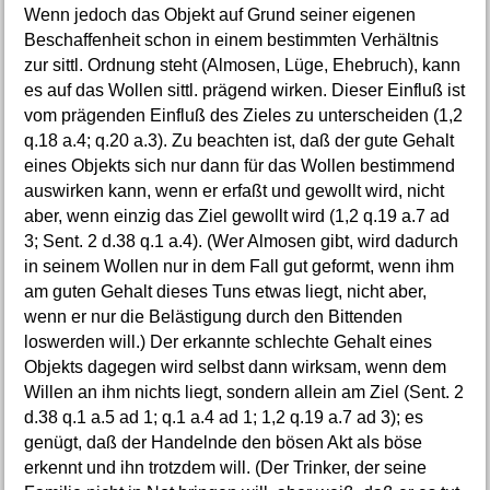
Wenn jedoch das Objekt auf Grund seiner eigenen
Beschaffenheit schon in einem bestimmten Verhältnis
zur sittl. Ordnung steht (Almosen, Lüge, Ehebruch), kann
es auf das Wollen sittl. prägend wirken. Dieser Einfluß ist
vom prägenden Einfluß des Zieles zu unterscheiden (1,2
q.18 a.4; q.20 a.3). Zu beachten ist, daß der gute Gehalt
eines Objekts sich nur dann für das Wollen bestimmend
auswirken kann, wenn er erfaßt und gewollt wird, nicht
aber, wenn einzig das Ziel gewollt wird (1,2 q.19 a.7 ad
3; Sent. 2 d.38 q.1 a.4). (Wer Almosen gibt, wird dadurch
in seinem Wollen nur in dem Fall gut geformt, wenn ihm
am guten Gehalt dieses Tuns etwas liegt, nicht aber,
wenn er nur die Belästigung durch den Bittenden
loswerden will.) Der erkannte schlechte Gehalt eines
Objekts dagegen wird selbst dann wirksam, wenn dem
Willen an ihm nichts liegt, sondern allein am Ziel (Sent. 2
d.38 q.1 a.5 ad 1; q.1 a.4 ad 1; 1,2 q.19 a.7 ad 3); es
genügt, daß der Handelnde den bösen Akt als böse
erkennt und ihn trotzdem will. (Der Trinker, der seine