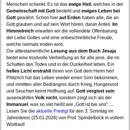
Menschen schenkt. Es ist das
ewige Heil,
welches in der
Gemeinschaft mit Gott
besteht und
ewiges Leben bei
Gott
gewährt. Schon hier
auf Erden
haben alle, die an
Gott glauben und auf sein Wort hören, daran Anteil.
Im
Himmelreich
erwarten wir die vollendete Offenbarung
der Liebe Gottes und eine unbeschreibliche Freude,
welche niemals enden wird.
Die alttestamentliche
Lesung aus dem Buch Jesaja
bietet eine trostvolle Verheißung an für alle jene, die im
Schatten des Todes und in der Dunkelheit leben. Ein
helles Licht erstrahlt
ihnen von Gott dem Herrn her!
Plötzlich hat das Leben wieder einen Sinn bekommen,
und inmitten aller Bedrängnis durch Krieg, Hungersnot
und Seuchen keimt Hoffnung auf.
Gott vergisst sein
auserwähltes
Volk nicht
, sondern zeigt sich als der
Immanuel
, was so viel heißt wie „Gott ist bei uns“. ...
Lesen Sie die
aktuelle Predigt
für den 3. Sonntag im
Jahreskreis (25.01.2026) von Prof. Spindelböck in vollem
Wortlaut!