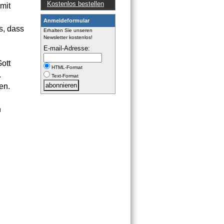
Kostenlos bestellen
mit
Anmeldeformular
s, dass
Erhalten Sie unseren
Newsletter kostenlos!
E-mail-Adresse:
Gott
HTML-Format
.
Text-Format
en.
n