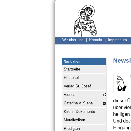
Wir über uns |
Kontakt |
Impressum
Newsl
Navigation
Startseite
Hl. Josef
Verlag St. Josef
Videos
dieser Ü
Caterina v. Siena
über vie
Kirchl. Dokumente
heilige
Morallexikon
Und doch
Eingang 
Predigten