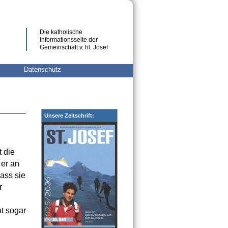
Die katholische
Informationsseite der
Gemeinschaft v. hl. Josef
Datenschutz
Unsere Zeitschrift:
t die
 er an
ass sie
r
t sogar