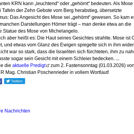
ten KRN kann „leuchtend“ oder „gehörnt“ bedeuten. Als Mose 
 Tafeln der Zehn Gebote vom Berg herabstieg, übersetzte
mus: Das Angesicht des Mose sei „gehörnt“ gewesen. So kam e
manchen Darstellungen Hörner trägt – man denke etwa an die
e Statue des Mose von Michelangelo.
ich aber heißt es: Die Haut seines Gesichtes strahlte. Mose ist 
, und etwas vom Glanz des Ewigen spiegelte sich in ihm wider
icht war so stark, dass die Israeliten sich fürchteten, ihm zu nah
ste sogar sein Gesicht mit einem Schleier bedecken. ...
ie die
aktuelle Predigt
zum 2. Fastensonntag (01.03.2026) vo
KR Mag. Christian Poschenrieder in vollem Wortlaut!
re Nachrichten