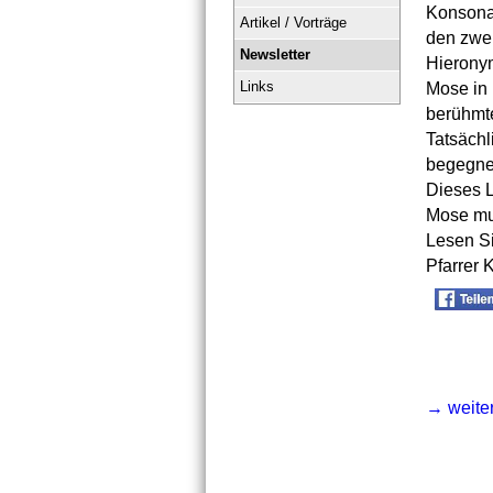
Konsonan
Artikel / Vorträge
den zwei
Newsletter
Hierony
Links
Mose in 
berühmt
Tatsächl
begegnet
Dieses L
Mose mus
Lesen S
Pfarrer 
→ weite