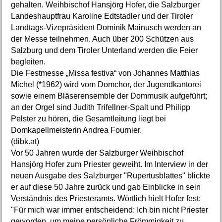
gehalten. Weihbischof Hansjörg Hofer, die Salzburger
Landeshauptfrau Karoline Edtstadler und der Tiroler
Landtags-Vizepräsident Dominik Mainusch werden an
der Messe teilnehmen. Auch über 200 Schützen aus
Salzburg und dem Tiroler Unterland werden die Feier
begleiten.
Die Festmesse „Missa festiva“ von Johannes Matthias
Michel (*1962) wird vom Domchor, der Jugendkantorei
sowie einem Bläserensemble der Dommusik aufgeführt;
an der Orgel sind Judith Trifellner-Spalt und Philipp
Pelster zu hören, die Gesamtleitung liegt bei
Domkapellmeisterin Andrea Fournier.
(dibk.at)
Vor 50 Jahren wurde der Salzburger Weihbischof
Hansjörg Hofer zum Priester geweiht. Im Interview in der
neuen Ausgabe des Salzburger "Rupertusblattes" blickte
er auf diese 50 Jahre zurück und gab Einblicke in sein
Verständnis des Priesteramts. Wörtlich hielt Hofer fest:
"Für mich war immer entscheidend: Ich bin nicht Priester
geworden, um meine persönliche Frömmigkeit zu