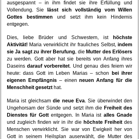
ausgespannt – in ihm findet sie ihre Erfüllung und 
Vollendung. Sie 
lässt sich vollständig vom Willen 
Gottes bestimmen
 und setzt ihm kein Hindernis 
entgegen.
Dies, liebe Brüder und Schwestern, ist 
höchste 
Aktivität!
 Maria verwirklicht ihr frauliches Selbst, 
indem 
sie Ja sagt zu ihrer Berufung
, die 
Mutter des Erlösers
zu werden. Gott aber hat sie bereits von Anfang ihres 
Daseins 
darauf vorbereitet
. Und genau dies feiern wir 
heute: dass Gott im Leben Marias – schon 
bei ihrer 
eigenen Empfängnis
 – einen 
neuen Anfang für die 
Menschheit gesetzt
 hat.
Maria ist gleichsam 
die neue Eva
. Sie überwindet den 
Ungehorsam der Sünde und setzt ihm die 
Freiheit des 
Dienstes für Gott
 entgegen. In Maria ist 
alles Gnade
und zugleich finden wir in ihr die 
höchste Freiheit
 des 
Menschen verwirklicht. Sie war von Ewigkeit her von 
Gott in seinem Heilsplan auserwählt, die Mutter des 