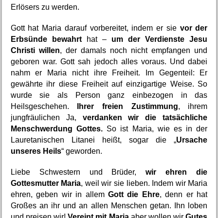
Erlösers zu werden.
Gott hat Maria darauf vorbereitet, indem er sie 
vor der 
Erbsünde bewahrt
 hat – 
um der Verdienste Jesu 
Christi willen
, der damals noch nicht empfangen und 
geboren war. Gott sah jedoch alles voraus. Und dabei 
nahm er Maria nicht ihre Freiheit. Im Gegenteil: Er 
gewährte ihr diese Freiheit auf einzigartige Weise. So 
wurde sie als Person ganz einbezogen in das 
Heilsgeschehen. 
Ihrer freien Zustimmung
, ihrem 
jungfräulichen Ja, 
verdanken wir die tatsächliche 
Menschwerdung Gottes. 
So ist Maria, wie es in der 
Lauretanischen Litanei heißt, sogar die „
Ursache 
unseres Heils
“ geworden.
Liebe Schwestern und Brüder, 
wir ehren die 
Gottesmutter Maria
, weil wir sie lieben. Indem wir Maria 
ehren, geben wir in allem 
Gott die Ehre
, denn er hat 
Großes an ihr und an allen Menschen getan. Ihn loben 
und preisen wir! 
Vereint mit Maria
 aber wollen wir 
Gutes 