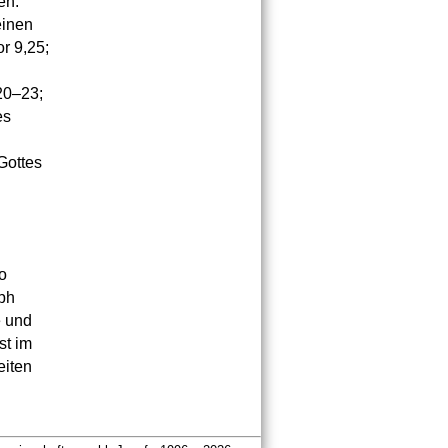
en.
einen
r 9,25;
20–23;
es
Gottes
so
Eph
e und
st im
eiten