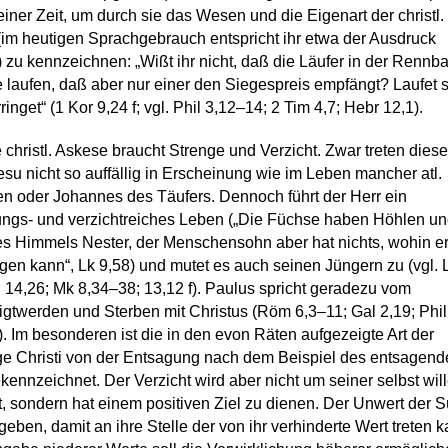
iner Zeit, um durch sie das Wesen und die Eigenart der christl.
im heutigen Sprachgebrauch entspricht ihr etwa der Ausdruck
) zu kennzeichnen: „Wißt ihr nicht, daß die Läufer in der Rennb
e laufen, daß aber nur einer den Siegespreis empfängt? Laufet 
rringet“ (1 Kor 9,24 f; vgl. Phil 3,12–14; 2 Tim 4,7; Hebr 12,1).
 christl. Askese braucht Strenge und Verzicht. Zwar treten diese
su nicht so auffällig in Erscheinung wie im Leben mancher atl.
n oder Johannes des Täufers. Dennoch führt der Herr ein
ngs- und verzichtreiches Leben („Die Füchse haben Höhlen un
s Himmels Nester, der Menschensohn aber hat nichts, wohin er
gen kann“, Lk 9,58) und mutet es auch seinen Jüngern zu (vgl. 
 14,26; Mk 8,34–38; 13,12 f). Paulus spricht geradezu vom
gtwerden und Sterben mit Christus (Röm 6,3–11; Gal 2,19; Phil 
). Im besonderen ist die in den evon Räten aufgezeigte Art der
e Christi von der Entsagung nach dem Beispiel des entsagend
kennzeichnet. Der Verzicht wird aber nicht um seiner selbst wil
t, sondern hat einem positiven Ziel zu dienen. Der Unwert der 
ugeben, damit an ihre Stelle der von ihr verhinderte Wert treten k