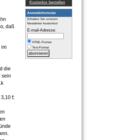
Kostenlos bestellen
Anmeldeformular
ahn
Erhalten Sie unseren
Newsletter kostenlos!
so, daß
E-mail-Adresse:
HTML-Format
 im
Text-Format
d die
 sein
Lk
3,10 f;
en
len
Sünde
ann.