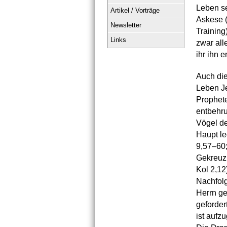
Leben se
Artikel / Vorträge
Askese (
Newsletter
Training
Links
zwar all
ihr ihn e
Auch die
Leben Je
Prophete
entbehru
Vögel de
Haupt le
9,57–60;
Gekreuzi
Kol 2,12
Nachfolg
Herrn ge
geforder
ist aufz