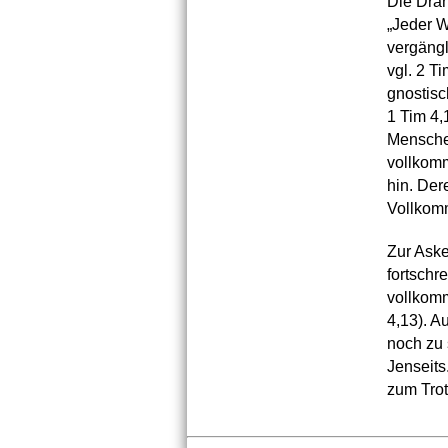
Die Dran
„Jeder W
vergängl
vgl. 2 Ti
gnostisc
1 Tim 4,
Menschen
vollkom
hin. Der
Vollkomm
Zur Aske
fortschr
vollkomm
4,13). A
noch zu 
Jenseits
zum Trotz