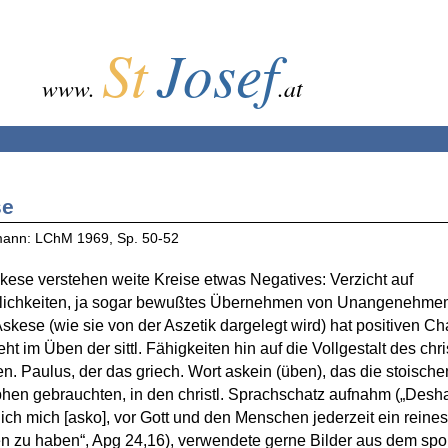
St
Josef
www.
.at
se
mann: LChM 1969, Sp. 50-52
kese verstehen weite Kreise etwas Negatives: Verzicht auf
ichkeiten, ja sogar bewußtes Übernehmen von Unangenehme
 Askese (wie sie von der Aszetik dargelegt wird) hat positiven Ch
ht im Üben der sittl. Fähigkeiten hin auf die Vollgestalt des chris
. Paulus, der das griech. Wort askein (üben), das die stoische
hen gebrauchten, in den christl. Sprachschatz aufnahm („Desh
ch mich [asko], vor Gott und den Menschen jederzeit ein reines
 zu haben“, Apg 24,16), verwendete gerne Bilder aus dem spor