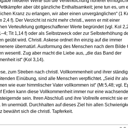
gabe niederer Werte soll die Verwirklichung höherer ermöglich
ettkämpfer aber übt gänzliche Enthaltsamkeit; jene tun es, um 
ichen Kranz zu erlangen, wir aber einen unvergänglichen“ (1 Ko
m 2,4 f). Der Verzicht ist nicht mehr christl., wenn er mit einer
hen Verteufelung gottgeschaffener Werte begründet (vgl. Kol 2,
1–4; Tit 1,14 f) oder als Selbstzweck oder zur Selbsterhöhung d
 geübt wird. Christl. Askese ordnet ihn einzig auf die immer
menere übernatürl. Ausformung des Menschen nach dem Bilde 
en wesentl. Zug aber macht die Liebe aus, „die das Band der
enheit ist“ (Kol 3,14).
se, zum Streben nach christl. Vollkommenheit und ihrer ständig
eitenden Einübung, sind alle Menschen verpflichtet. „Seid ihr al
en wie euer himmlischer Vater vollkommen ist“ (Mt 5,48; vgl. 
uf Erden kann diese Vollkommenheit immer nur eine wachsend
steigernde sein. Ihren Abschluß und ihre Vollreife erreicht sie er
. Im unermüdl. Durchhalten auf dieses Ziel hin allen Schwierigk
 bewährt sich die christl. Tapferkeit.