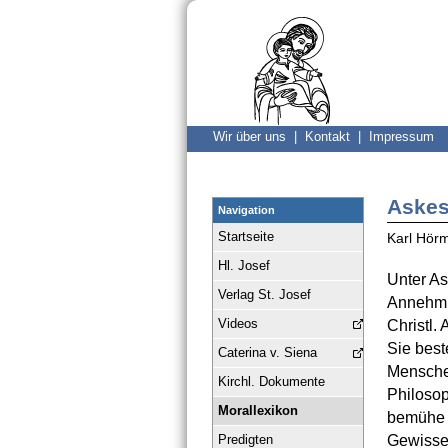
Wir über uns |
Kontakt |
Impressum
Aske
Navigation
Startseite
Karl Hör
Hl. Josef
Unter As
Verlag St. Josef
Annehml
Videos
Christl.
Sie beste
Caterina v. Siena
Menschen
Kirchl. Dokumente
Philosop
Morallexikon
bemühe i
Predigten
Gewissen