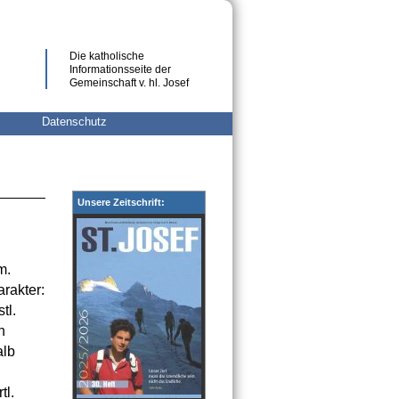
Die katholische
Informationsseite der
Gemeinschaft v. hl. Josef
Datenschutz
Unsere Zeitschrift:
m.
arakter:
tl.
n
alb
tl.