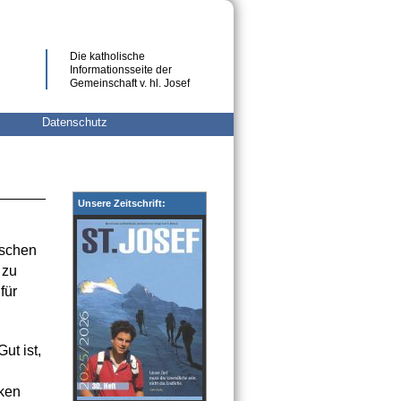
Die katholische
Informationsseite der
Gemeinschaft v. hl. Josef
Datenschutz
Unsere Zeitschrift:
nschen
 zu
für
ut ist,
rken