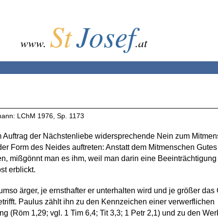
St
Josef
www.
.at
mann: LChM 1976, Sp. 1173
 Auftrag der Nächstenliebe widersprechende Nein zum Mitme
der Form des Neides auftreten: Anstatt dem Mitmenschen Gutes
, mißgönnt man es ihm, weil man darin eine Beeinträchtigung 
st erblickt.
umso ärger, je ernsthafter er unterhalten wird und je größer das G
etrifft. Paulus zählt ihn zu den Kennzeichen einer verwerflichen
g (Röm 1,29; vgl. 1 Tim 6,4; Tit 3,3; 1 Petr 2,1) und zu den We