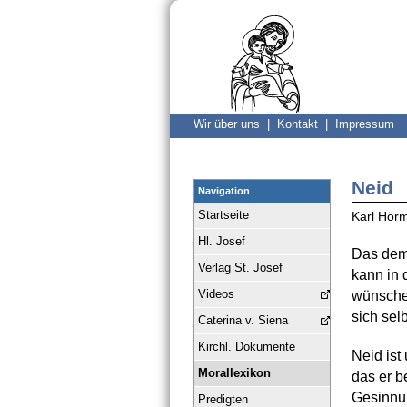
Wir über uns |
Kontakt |
Impressum
Neid
Navigation
Startseite
Karl Hör
Hl. Josef
Das dem
Verlag St. Josef
kann in 
Videos
wünschen
sich selb
Caterina v. Siena
Kirchl. Dokumente
Neid ist 
Morallexikon
das er b
Gesinnun
Predigten