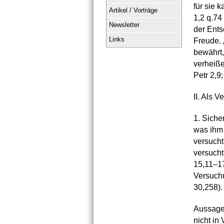
für sie 
Artikel / Vorträge
1,2 q.74
Newsletter
der Ents
Links
Freude. 
bewährt,
verheißen
Petr 2,9;
II. Als 
1. Siche
was ihm 
versucht
versucht
15,11–17
Versuchu
30,258).
Aussagen
nicht in