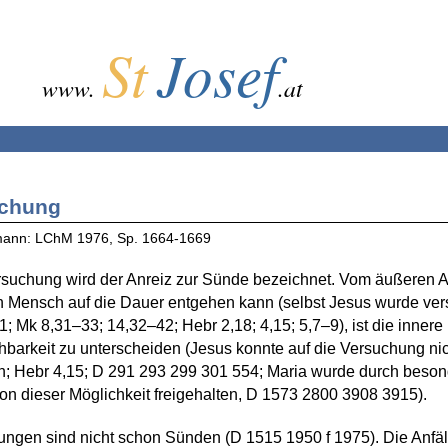
St
Josef
www.
.at
chung
mann: LChM 1976, Sp. 1664-1669
ersuchung wird der Anreiz zur Sünde bezeichnet. Vom äußeren A
 Mensch auf die Dauer entgehen kann (selbst Jesus wurde ver
1; Mk 8,31–33; 14,32–42; Hebr 2,18; 4,15; 5,7–9), ist die innere
barkeit zu unterscheiden (Jesus konnte auf die Versuchung ni
; Hebr 4,15; D 291 293 299 301 554; Maria wurde durch beso
n dieser Möglichkeit freigehalten, D 1573 2800 3908 3915).
ngen sind nicht schon Sünden (D 1515 1950 f 1975). Die Anfäll