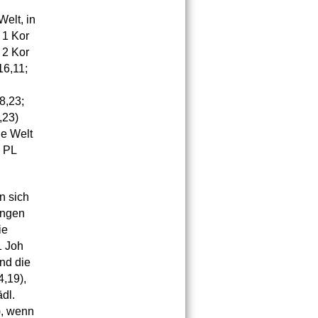
Welt, in
 1 Kor
; 2 Kor
16,11;
8,23;
,23)
ie Welt
; PL
n sich
ängen
ie
1 Joh
nd die
4,19),
dl.
), wenn