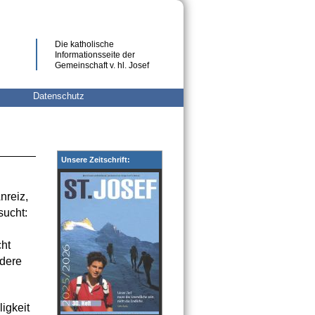
Die katholische
Informationsseite der
Gemeinschaft v. hl. Josef
Datenschutz
Unsere Zeitschrift:
nreiz,
sucht:
cht
ndere
igkeit