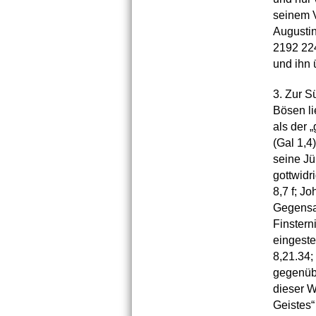
seinem V
Augustin
2192 224
und ihn 
3. Zur S
Bösen lie
als der 
(Gal 1,4
seine Jü
gottwidri
8,7 f; Jo
Gegensat
Finstern
eingeste
8,21.34;
gegenübe
dieser W
Geistes“