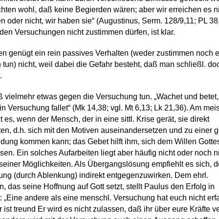
hten wohl, daß keine Begierden wären; aber wir erreichen es ni
en oder nicht, wir haben sie“ (Augustinus, Serm. 128/9,11; PL 38
den Versuchungen nicht zustimmen dürfen, ist klar.
en genügt ein rein passives Verhalten (weder zustimmen noch 
tun) nicht, weil dabei die Gefahr besteht, daß man schließl. do
.
vielmehr etwas gegen die Versuchung tun. „Wachet und betet,
t in Versuchung fallet“ (Mk 14,38; vgl. Mt 6,13; Lk 21,36). Am mei
t es, wenn der Mensch, der in eine sittl. Krise gerät, sie direkt
ten, d.h. sich mit den Motiven auseinandersetzen und zu einer 
dung kommen kann; das Gebet hilft ihm, sich dem Willen Gotte
en. Ein solches Aufarbeiten liegt aber häufig nicht oder noch n
seiner Möglichkeiten. Als Übergangslösung empfiehlt es sich, d
ng (durch Ablenkung) indirekt entgegenzuwirken. Dem ehrl.
 das seine Hoffnung auf Gott setzt, stellt Paulus den Erfolg in
: „Eine andere als eine menschl. Versuchung hat euch nicht erfa
r ist treund Er wird es nicht zulassen, daß ihr über eure Kräfte v