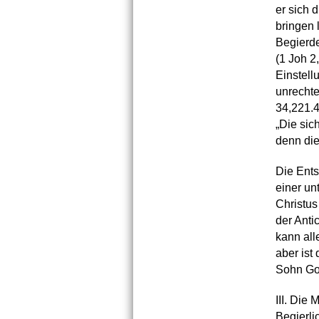
er sich 
bringen 
Begierde
(1 Joh 2
Einstell
unrechte
34,221.4
„Die sich
denn die
Die Ents
einer un
Christus
der Anti
kann all
aber ist
Sohn Got
III. Die
Begierli