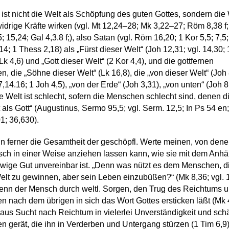
ist nicht die Welt als Schöpfung des guten Gottes, sondern die 
widrige Kräfte wirken (vgl. Mt 12,24–28; Mk 3,22–27; Röm 8,38 f;
5; 15,24; Gal 4,3.8 f;), also Satan (vgl. Röm 16,20; 1 Kor 5,5; 7,5
14; 1 Thess 2,18) als „Fürst dieser Welt“ (Joh 12,31; vgl. 14,30; 
 Lk 4,6) und „Gott dieser Welt“ (2 Kor 4,4), und die gottfernen
, die „Söhne dieser Welt“ (Lk 16,8), die „von dieser Welt“ (Joh 
7,14.16; 1 Joh 4,5), „von der Erde“ (Joh 3,31), „von unten“ (Joh 8
ie Welt ist schlecht, sofern die Menschen schlecht sind, denen d
t als Gott“ (Augustinus, Sermo 95,5; vgl. Serm. 12,5; In Ps 54 en
1; 36,630).
n ferner die Gesamtheit der geschöpfl. Werte meinen, von dene
ch in einer Weise anziehen lassen kann, wie sie mit dem Anh
wige Gut unvereinbar ist. „Denn was nützt es dem Menschen, d
lt zu gewinnen, aber sein Leben einzubüßen?“ (Mk 8,36; vgl. 
enn der Mensch durch weltl. Sorgen, den Trug des Reichtums u
n nach dem übrigen in sich das Wort Gottes ersticken läßt (Mk 
aus Sucht nach Reichtum in vielerlei Unverständigkeit und schä
n gerät, die ihn in Verderben und Untergang stürzen (1 Tim 6,9