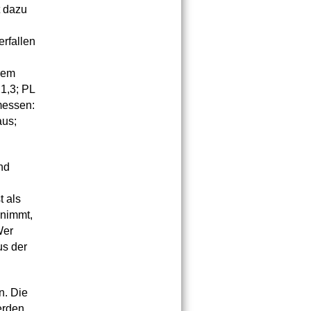
t dazu
rfallen
hrem
21,3; PL
messen:
aus;
nd
t als
nnimmt,
Wer
us der
n. Die
erden.