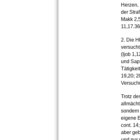
Herzen, 
der Stra
Makk 2,5
11,17.36 
2. Die H
versucht
(Ijob 1,
und Saph
Tätigkeit
19,20; 2
Versuchu
Trotz de
allmächt
sondern 
eigene E
cont. 14
aber geb
und nur 