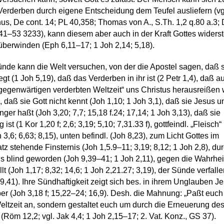
erderben durch eigene Entscheidung dem Teufel ausliefern (vg
us, De cont. 14; PL 40,358; Thomas von A., S.Th. 1,2 q.80 a.3;
1–53 3233), kann diesem aber auch in der Kraft Gottes widers
überwinden (Eph 6,11–17; 1 Joh 2,14; 5,18).
ünde kann die Welt versuchen, von der die Apostel sagen, daß s
gt (1 Joh 5,19), daß das Verderben in ihr ist (2 Petr 1,4), daß au
„gegenwärtigen verderbten Weltzeit“ uns Christus herausreißen w
), daß sie Gott nicht kennt (Joh 1,10; 1 Joh 3,1), daß sie Jesus u
nger haßt (Joh 3,20; 7,7; 15,18 f.24; 17,14; 1 Joh 3,13), daß sie
g ist (1 Kor 1,20 f; 2,6; 3,19; 5,10; 7,31.33 f), gottfeindl. „Fleisch
h 3,6; 6,63; 8,15), unten befindl. (Joh 8,23), zum Licht Gottes im
z stehende Finsternis (Joh 1,5.9–11; 3,19; 8,12; 1 Joh 2,8), dur
is blind geworden (Joh 9,39–41; 1 Joh 2,11), gegen die Wahrhei
llt (Joh 1,17; 8,32; 14,6; 1 Joh 2,21.27; 3,19), der Sünde verfall
 9,41). Ihre Sündhaftigkeit zeigt sich bes. in ihrem Unglauben J
r (Joh 3,18 f; 15,22–24; 16,9). Desh. die Mahnung: „Paßt euch 
eltzeit an, sondern gestaltet euch um durch die Erneuerung de
 (Röm 12,2; vgl. Jak 4,4; 1 Joh 2,15–17; 2. Vat. Konz., GS 37).