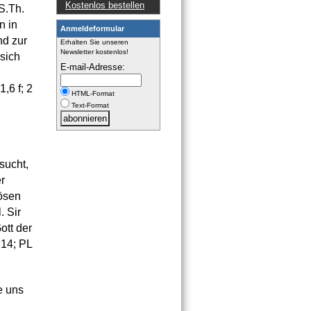
Kostenlos bestellen
S.Th.
n in
Anmeldeformular
nd zur
Erhalten Sie unseren
Newsletter kostenlos!
sich
E-mail-Adresse:
1,6 f; 2
HTML-Format
Text-Format
sucht,
r
Bösen
. Sir
ott der
 14; PL
e uns