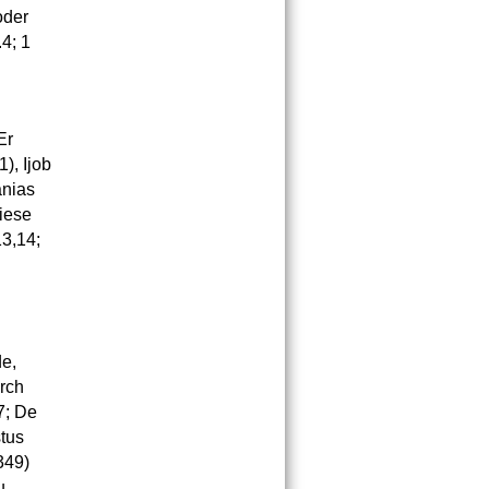
oder
.4; 1
Er
), Ijob
anias
diese
13,14;
de,
urch
7; De
stus
349)
u