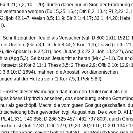
Ex 4,21; 7,3; 10,1.20), dürfen daher nur im Sinn der Erprobung 
fe verstanden werden (Ex 15,25; 16,4; Dtn 8,2; 13,4; Ri 2,22; 3,1
2; Ijob 42,1–7; Weish 3,5; 11,9; Sir 2,1; 4,17; 33,1; 44,20; Hebr
f).
l. Schrift zeigt den Teufel als Versucher (vgl. D 800 1511 1521). 
 die Ureltern (Gen 3,1–6; Joh 8,44; 2 Kor 11,3), David (1 Chr 21,1
12), die Apostel (Lk 22,31), bes. Judas (Lk 22,3; Joh 13,2.27), An
ira (Apg 5,3). Selbst an Jesus tritt er heran (Mt 4,3–11). Da er 
 fortsetzt (2 Kor 2,11; 1 Thess 3,5; 2 Thess 2,9; Offb 2,10; 12,9; 
0,3.8.10; D 1694), mahnen die Apostel, vor dämonischen
ngen auf der Hut zu sein (1 Kor 7,5; 1 Petr 5,8 f).
s Ernstes dieser Warnungen darf man den Teufel nicht als ein
iges böses Urprinzip ansehen, das ebenbürtig neben Gott stün
nur als geschöpfl. Macht, die vom guten Gott gut geschaffen, d
ntscheidung böse geworden (vgl. Augustinus, De civon D. XI 1
; PL 41,331 f; 40,358; D 286 325 457 f 462 797 800), durch Chri
rochen ist (Joh 12,31; Offb 12,9; 19,20; 20,2 f.10; D 291 1347 1
versuchen kann, soweit Gott es zuläßt. Der Mensch kann sich z