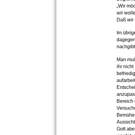
„Wir möc
wir woll
Daß wir 
Im übrig
dagegen 
nachgibt
Man muß 
ihr nich
befriedig
aufarbei
Entschei
anzupass
Bereich 
Versuchu
Bemühen,
Aussicht
Gott abe