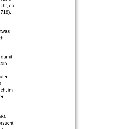
cht, ob
,718).
etwas
ch
 damit
sten
guten
s
icht im
er
ßt.
ersucht