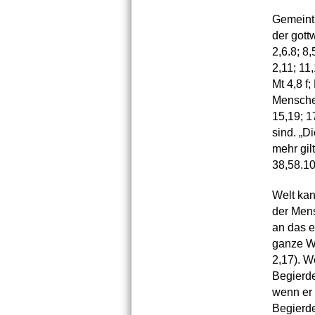
Gemeint 
der gott
2,6.8; 8,
2,11; 11,
Mt 4,8 f;
Menschen
15,19; 1
sind. „D
mehr gil
38,58.10
Welt kan
der Mens
an das e
ganze We
2,17). W
Begierde
wenn er 
Begierde