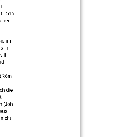
l.
 D 1515
tehen
ie im
s ihr
ill
nd
“ (Röm
ch die
t
en (Joh
esus
nicht
s