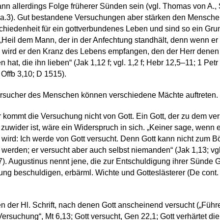
kann allerdings Folge früherer Sünden sein (vgl. Thomas von A., 
 a.3). Gut bestandene Versuchungen aber stärken den Mensche
chiedenheit für ein gottverbundenes Leben und sind so ein Gru
„Heil dem Mann, der in der Anfechtung standhält, denn wenn er 
 wird er den Kranz des Lebens empfangen, den der Herr denen
 hat, die ihn lieben“ (Jak 1,12 f; vgl. 1,2 f; Hebr 12,5–11; 1 Petr 
 Offb 3,10; D 1515).
Versucher des Menschen können verschiedene Mächte auftreten.
r kommt die Versuchung nicht von Gott. Ein Gott, der zu dem ver
zuwider ist, wäre ein Widerspruch in sich. „Keiner sage, wenn e
 wird: Ich werde von Gott versucht. Denn Gott kann nicht zum 
 werden; er versucht aber auch selbst niemanden“ (Jak 1,13; vgl
). Augustinus nennt jene, die zur Entschuldigung ihrer Sünde G
ng beschuldigen, erbärml. Wichte und Gotteslästerer (De cont.
 der Hl. Schrift, nach denen Gott anscheinend versucht („Führ
 Versuchung“, Mt 6,13; Gott versucht, Gen 22,1; Gott verhärtet die