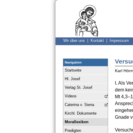
Wir über uns |
Kontakt |
Impressum
Versu
Navigation
Startseite
Karl Hör
Hl. Josef
I. Als V
Verlag St. Josef
dem kein
Videos
Mt 4,3–1
Ansprech
Caterina v. Siena
eingehen
Kirchl. Dokumente
Gnade vo
Morallexikon
Versuchu
Predigten