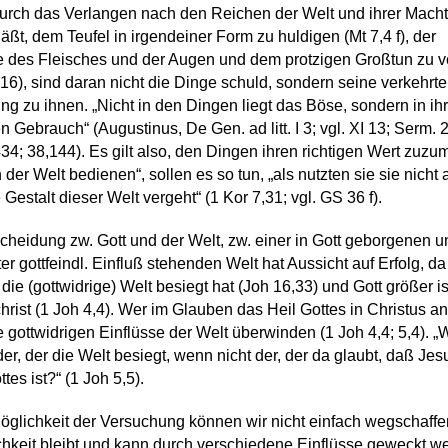
durch das Verlangen nach den Reichen der Welt und ihrer Mach
läßt, dem Teufel in irgendeiner Form zu huldigen (Mt 7,4 f), der
 des Fleisches und der Augen und dem protzigen Großtun zu ve
,16), sind daran nicht die Dinge schuld, sondern seine verkehrte
ung zu ihnen. „Nicht in den Dingen liegt das Böse, sondern in i
n Gebrauch“ (Augustinus, De Gen. ad litt. I 3; vgl. XI 13; Serm. 
34; 38,144). Es gilt also, den Dingen ihren richtigen Wert zuzu
 der Welt bedienen“, sollen es so tun, „als nutzten sie sie nicht 
 Gestalt dieser Welt vergeht“ (1 Kor 7,31; vgl. GS 36 f).
cheidung zw. Gott und der Welt, zw. einer in Gott geborgenen u
ter gottfeindl. Einfluß stehenden Welt hat Aussicht auf Erfolg, da
 die (gottwidrige) Welt besiegt hat (Joh 16,33) und Gott größer is
christ (1 Joh 4,4). Wer im Glauben das Heil Gottes in Christus a
e gottwidrigen Einflüsse der Welt überwinden (1 Joh 4,4; 5,4). „
 der, der die Welt besiegt, wenn nicht der, der da glaubt, daß Jes
tes ist?“ (1 Joh 5,5).
 Möglichkeit der Versuchung können wir nicht einfach wegschaffe
chkeit bleibt und kann durch verschiedene Einflüsse geweckt w