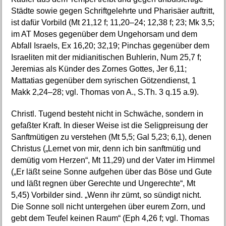
Städte sowie gegen Schriftgelehrte und Pharisäer auftritt,
ist dafür Vorbild (Mt 21,12 f; 11,20–24; 12,38 f; 23; Mk 3,5;
im AT Moses gegenüber dem Ungehorsam und dem
Abfall Israels, Ex 16,20; 32,19; Pinchas gegenüber dem
Israeliten mit der midianitischen Buhlerin, Num 25,7 f;
Jeremias als Künder des Zornes Gottes, Jer 6,11;
Mattatias gegenüber dem syrischen Götzendienst, 1
Makk 2,24–28; vgl. Thomas von A., S.Th. 3 q.15 a.9).
Christl. Tugend besteht nicht in Schwäche, sondern in
gefaßter Kraft. In dieser Weise ist die Seligpreisung der
Sanftmütigen zu verstehen (Mt 5,5; Gal 5,23; 6,1), denen
Christus („Lernet von mir, denn ich bin sanftmütig und
demütig vom Herzen“, Mt 11,29) und der Vater im Himmel
(„Er läßt seine Sonne aufgehen über das Böse und Gute
und läßt regnen über Gerechte und Ungerechte“, Mt
5,45) Vorbilder sind. „Wenn ihr zürnt, so sündigt nicht.
Die Sonne soll nicht untergehen über eurem Zorn, und
gebt dem Teufel keinen Raum“ (Eph 4,26 f; vgl. Thomas