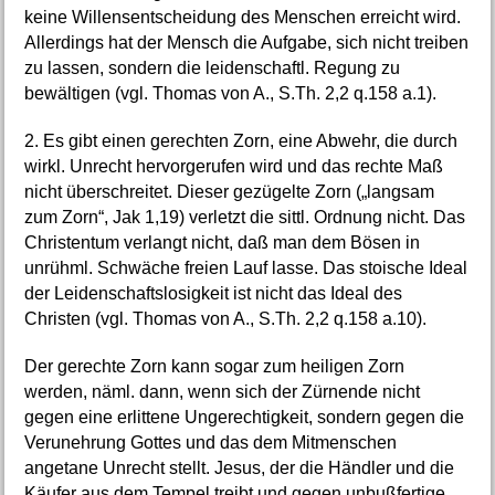
keine Willensentscheidung des Menschen erreicht wird.
Allerdings hat der Mensch die Aufgabe, sich nicht treiben
zu lassen, sondern die leidenschaftl. Regung zu
bewältigen (vgl. Thomas von A., S.Th. 2,2 q.158 a.1).
2. Es gibt einen gerechten Zorn, eine Abwehr, die durch
wirkl. Unrecht hervorgerufen wird und das rechte Maß
nicht überschreitet. Dieser gezügelte Zorn („langsam
zum Zorn“, Jak 1,19) verletzt die sittl. Ordnung nicht. Das
Christentum verlangt nicht, daß man dem Bösen in
unrühml. Schwäche freien Lauf lasse. Das stoische Ideal
der Leidenschaftslosigkeit ist nicht das Ideal des
Christen (vgl. Thomas von A., S.Th. 2,2 q.158 a.10).
Der gerechte Zorn kann sogar zum heiligen Zorn
werden, näml. dann, wenn sich der Zürnende nicht
gegen eine erlittene Ungerechtigkeit, sondern gegen die
Verunehrung Gottes und das dem Mitmenschen
angetane Unrecht stellt. Jesus, der die Händler und die
Käufer aus dem Tempel treibt und gegen unbußfertige