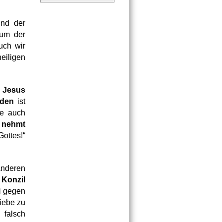
nd der 
um der 
ch wir 
iligen 
Jesus 
rden
 ist 
e auch 
nehmt 
ottes!“ 
nderen 
 
Konzil 
i
 gegen 
iebe zu 
falsch 