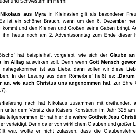
üder und Schwestern im Herrn!
 
Nikolaus aus
Myra
 in Kleinasien gilt als besonderer Freu
 Es ist ein schöner Brauch, wenn um den 6. Dezember her
s kommt und den Kleinen und Großen seine Gaben bringt. Au
n ihn heute noch am 2. Adventssonntag zum Ende dieser he
ischof hat beispielhaft vorgelebt, wie sich der 
Glaube an 
s im Alltag
 auswirken soll. Denn wenn 
Gott Mensch gewo
 nahegekommen ist aus Liebe, dann sollen wir diese Lieb
eben. In der Lesung aus dem Römerbrief heißt es: „
Darum 
r an, wie auch Christus uns angenommen hat
, zur Ehre G
7).
rlieferung nach hat Nikolaus zusammen mit dreihundert a
en unter dem Vorsitz des Kaisers Konstantin im Jahr 325 am
äa
 teilgenommen. Er hat hier die 
wahre Gottheit Jesu Christ
ner verteidigt. Denn da er von wirklichem Glauben und großer L
üllt war, wollte er nicht zulassen, dass die Glaubenslehre 