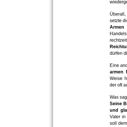
wiederg
Überall,
setzte d
Armen 
Handels
rechtzei
Reichtu
dürfen d
Eine and
armen M
Weise h
der oft 
Was sag
Seine B
und gla
Vater in
soll dem