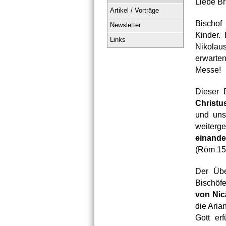
Liebe Br
Artikel / Vorträge
Bischof
Newsletter
Kinder.
Links
Nikolau
erwarte
Messe!
Dieser B
Christu
und uns
weiterg
einande
(Röm 15,
Der Übe
Bischöf
von Nic
die Aria
Gott erf