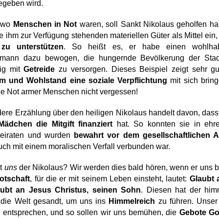
egeben wird.
 wo 
Menschen in Not
 waren, soll Sankt Nikolaus geholfen ha
ie ihm zur Verfügung stehenden materiellen Güter als Mittel ein,
zu unterstützen
. So heißt es, er habe einen wohlhab
mann dazu bewogen, die hungernde Bevölkerung der Stad
tig mit 
Getreide
m und Wohlstand eine soziale Verpflichtung 
mit sich bring
ie Not armer Menschen nicht vergessen!
ere Erzählung über den heiligen Nikolaus handelt davon, dass 
ädchen die Mitgift finanziert
 hat. So konnten sie in ehren
eiraten und wurden 
bewahrt vor dem gesellschaftlichen A
auch mit einem moralischen Verfall verbunden war.
t 
uns
otschaft
, für die er mit seinem Leben einsteht, lautet: 
Glaubt a
ubt an Jesus Christus, seinen Sohn
. Diesen hat der himm
 die Welt gesandt, um uns ins 
Himmelreich
 zu führen. Unser
 entsprechen, und so sollen wir uns bemühen, die 
Gebote Go