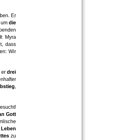
ben. Er 
 um 
die 
enden 
t Myra 
 zu versorgen. Dieses Beispiel zeigt sehr gut, dass 
en: Wir 
er 
drei 
hafter 
bstieg
, 
 der Nikolaus? Wir werden dies bald hören, wenn er uns besucht! 
n Gott 
lische 
 
Leben
ttes
 zu 