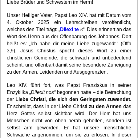
Liebe Brüder und Schwestern im Herrn!
Unser Heiliger Vater, Papst Leo XIV. hat mit Datum vom 
4. Oktober 2025 ein Lehrschreiben veröffentlicht, 
welches den Titel trägt: „
Dilexi te
“. Dies erinnert an das 
Wort des Herrn aus der Offenbarung des Johannes. Dort 
heißt es: „Ich habe dir meine Liebe zugewandt.“ (Offb 
3,9). Jesus Christus spricht dieses Wort zu einer 
christlichen Gemeinde, die schwach und unbedeutend 
scheint, und offenbart damit seine besondere Zuneigung 
zu den Armen, Leidenden und Ausgegrenzten.
Leo XIV. führt fort, was Papst Franziskus in seiner 
Enzyklika „
Dilexit nos“
 begonnen hatte – die Betrachtung 
der 
Liebe Christi, die sich den Geringsten zuwendet. 
Er schreibt, dass in der Liebe Christi 
zu den Armen
 das 
Herz Gottes selbst sichtbar wird. Der Herr hat uns 
Menschen nicht von oben herab geholfen, sondern ist 
selbst arm geworden. Er hat unsere menschliche 
Schwäche angenommen, um sie zu erlösen. In dieser 