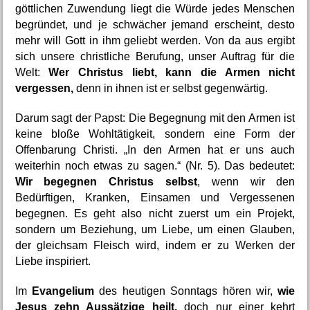
göttlichen Zuwendung liegt die Würde jedes Menschen 
begründet, und je schwächer jemand erscheint, desto 
mehr will Gott in ihm geliebt werden. Von da aus ergibt 
sich unsere christliche Berufung, unser Auftrag für die 
Welt: 
Wer Christus liebt, kann die Armen nicht 
vergessen,
 denn in ihnen ist er selbst gegenwärtig.
Darum sagt der Papst: Die Begegnung mit den Armen ist 
keine bloße Wohltätigkeit, sondern eine Form der 
Offenbarung Christi. „In den Armen hat er uns auch 
weiterhin noch etwas zu sagen.“ (Nr. 5). Das bedeutet: 
Wir begegnen Christus selbst
, wenn wir den 
Bedürftigen, Kranken, Einsamen und Vergessenen 
begegnen. Es geht also nicht zuerst um ein Projekt, 
sondern um Beziehung, um Liebe, um einen Glauben, 
der gleichsam Fleisch wird, indem er zu Werken der 
Liebe inspiriert.
Im 
Evangelium 
des heutigen Sonntags hören wir, 
wie 
Jesus zehn Aussätzige heilt,
 doch nur einer kehrt 