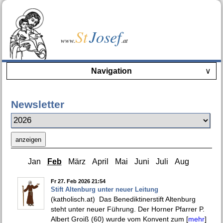
St
Josef
www.
.at
Navigation
∨
Newsletter
anzeigen
Jan
Feb
März
April
Mai
Juni
Juli
Aug
Fr 27. Feb 2026 21:54
Stift Altenburg unter neuer Leitung
(katholisch.at) Das Benediktinerstift Altenburg
steht unter neuer Führung. Der Horner Pfarrer P.
Albert Groiß (60) wurde vom Konvent zum [
mehr
]