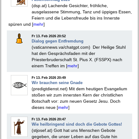
(dsp.at) Lachende Gesichter, fröhliche,
ausgelassene Stimmung, Tanz und üppiges Essen,
Feiern und die Lebensfreude bis ins Innerste
spüren und [
mehr
]
Fr 13. Feb 2026 20:52
Dialog gegen Entfremdung
(vaticannews.va/chatgpt.com) Der Heilige Stuhl
hat den Gesprächsfaden mit der
Priesterbruderschaft St. Pius X. (FSSPX) nach
einem Treffen im [
mehr
]
Fr 13. Feb 2026 20:49
Wir brauchen seine Gnade
(predigtdienst.net) Mit dem heutigen Evangelium
stoßen wir zum innersten Kern der christlichen
Botschaft vor: zum neuen Gesetz Jesu. Doch
dieses neue [
mehr
]
Fr 13. Feb 2026 20:47
Wie heilbringend sind doch die Gebote Gottes!
(stjosef.at) Gott hat uns Menschen Gebote
gegeben, die unser Leben auf das Gute hin