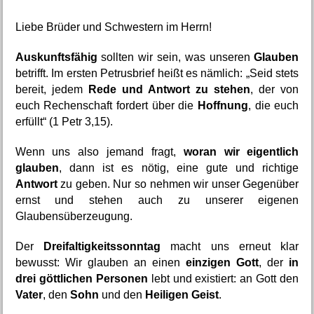
Liebe Brüder und Schwestern im Herrn!
Auskunftsfähig
 sollten wir sein, was unseren 
Glauben
betrifft. Im ersten Petrusbrief heißt es nämlich: „Seid stets 
bereit, jedem 
Rede und Antwort zu stehen
, der von 
euch Rechenschaft fordert über die 
Hoffnung
, die euch 
erfüllt“ (1 Petr 3,15).
Wenn uns also jemand fragt, 
woran wir eigentlich 
glauben
, dann ist es nötig, eine gute und richtige 
Antwort
 zu geben. Nur so nehmen wir unser Gegenüber 
ernst und stehen auch zu unserer eigenen 
Glaubensüberzeugung.
Der 
Dreifaltigkeitssonntag
 macht uns erneut klar 
bewusst: Wir glauben an einen 
einzigen Gott
, der 
in 
drei göttlichen Personen
 lebt und existiert: an Gott den 
Vater
, den 
Sohn
 und den 
Heiligen Geist
.