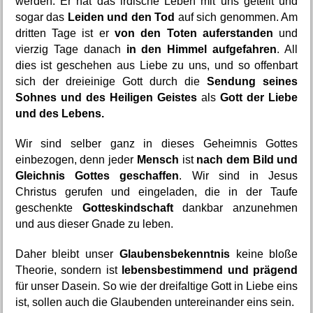
werden. Er hat das irdische Leben mit uns geteilt und 
sogar das 
Leiden und den Tod
 auf sich genommen. Am 
dritten Tage ist er 
von den Toten auferstanden
 und 
vierzig Tage danach 
in den Himmel aufgefahren
. All 
dies ist geschehen aus Liebe zu uns, und so offenbart 
sich der dreieinige Gott durch die 
Sendung seines 
Sohnes und des Heiligen Geistes
 als 
Gott der Liebe 
und des Lebens.
Wir sind selber ganz in dieses Geheimnis Gottes 
einbezogen, denn jeder 
Mensch 
ist
 nach dem Bild und 
Gleichnis Gottes geschaffen
. Wir sind in Jesus 
Christus gerufen und eingeladen, die in der Taufe 
geschenkte 
Gotteskindschaft
 dankbar anzunehmen 
und aus dieser Gnade zu leben.
Daher bleibt unser 
Glaubensbekenntnis
 keine bloße 
Theorie, sondern ist 
lebensbestimmend und prägend
für unser Dasein. So wie der dreifaltige Gott in Liebe eins 
ist, sollen auch die Glaubenden untereinander eins sein.